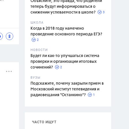
Объясните, это правда, что родители
теперь будут информироваться о
3
снижении успеваемости в школе?
ШКОЛА
спитание
Когда в 2018 году намечено
проведение основного периода ЕГЭ?
2
НОВОСТИ
Будет ли как-то улучшаться система
проверки и организации итоговых
2
сочинений?
ВУЗЫ
Подскажите, почему закрыли прием в
Московский институт телевидения и
1
радиовещания "Останкино"?
ЧАСТО ИЩУТ