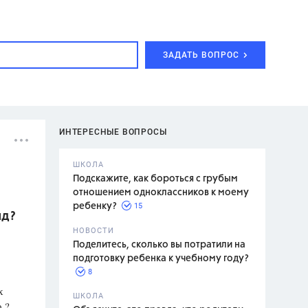
ЗАДАТЬ ВОПРОС
ИНТЕРЕСНЫЕ ВОПРОСЫ
ШКОЛА
Подскажите, как бороться с грубым
отношением одноклассников к моему
15
ребенку?
нд?
с,
7 класс,
НОВОСТИ
2 класс
Поделитесь, сколько вы потратили на
подготовку ребенка к учебному году?
8
х
.,
ШКОЛА
р.?
асян Л.С.,