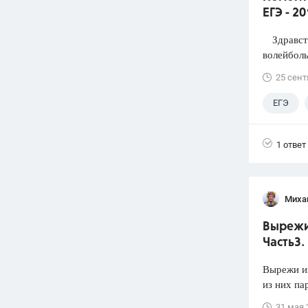
ЕГЭ - 2
Здравств
волейболь
25 сент
ЕГЭ
1 ответ
Миха
Вырежи 
Часть3.
Вырежи из
из них па
31 мая 