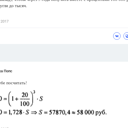
угли до тысяч.
Цветков Л. А.
Психология
 2017
Отношения,
Любовь,
Красота,
Во
ПОКАЗАТЬ ВСЕ
ка Попс
бе посчитать!