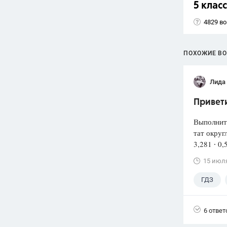
5 класс
4829 в
ПОХОЖИЕ В
Лида
Привети
Выполнит
тат округ
3,281 ∙ 0,
15 июл
ГДЗ
6 ответ