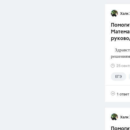
Халк 
Помогит
Математ
руково
Здравств
решениями
25 сент
ЕГЭ
1 ответ
Халк 
Помоги