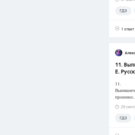
ГДЗ
1 ответ
Алек
11. Вып
Е. Русс
11.
Выпишите 
произнос.
25 сент
ГДЗ