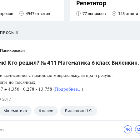
Репетитор
опросов
4947 ответов
77 вопросов
143 ответа
ОПРОСЫ
5
 Паниковская
к! Кто решил? № 411 Математика 6 класс Виленкин.
е вычисления с помощью микрокалькулятора и резуль-
лите до тысячных:
57 + 4,356 ∙ 0,278 - 13,758 (
Подробнее...
)
я 2017
Математика
6 класс
Виленкин Н.Я.
ов