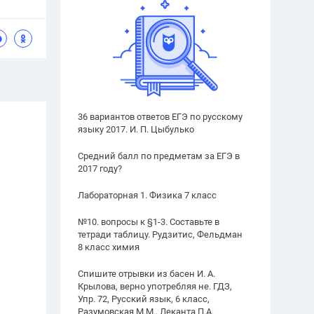
36 вариантов ответов ЕГЭ по русскому
языку 2017. И. П. Цыбулько
Средний балл по предметам за ЕГЭ в
2017 году?
Лабораторная 1. Физика 7 класс
№10. вопросы к §1-3. Составьте в
тетради таблицу. Рудзитис, Фельдман
8 класс химия
Спишите отрывки из басен И. А.
Крылова, верно употребляя не. ГДЗ,
Упр. 72, Русский язык, 6 класс,
Разумовская М.М., Леканта П.А.