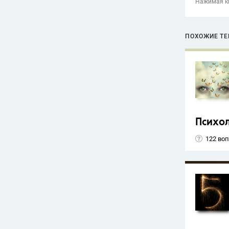
Нажимая кн
ПОХОЖИЕ Т
Психо
122 во