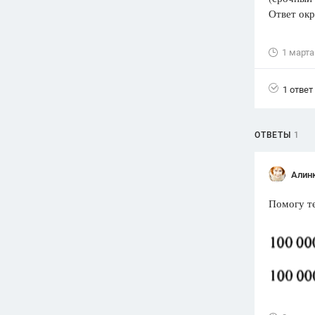
Ответ окр
Вузы
1752
ответа
1 марта
Олимпиады
82
ответа
1 ответ
Spotlight
1551
ответ
ОТВЕТЫ
1
ГИА
280
ответов
Алин
Помогу те