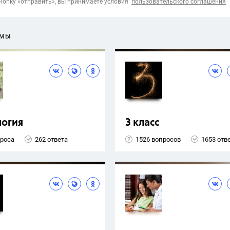
опку «отправить», вы принимаете условия
пользовательского соглашения
ЕМЫ
логия
3 класс
проса
262 ответа
1526 вопросов
1653 отв