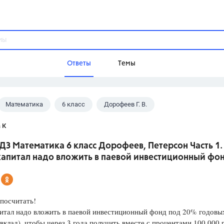
Ответы
Темы
Математика
6 класс
Дорофеев Г. В.
ы
Домашнее задание
Русский язык,
Химия,
Геометрия,
 К
Обществознание,
Физика
ДЗ Математика 6 класс Дорофеев, Петерсон Часть 1.
Школа
капитал надо вложить в паевой инвестиционный фо
9 класс,
8 класс,
11 класс,
10 клас
6 класс,
4 класс,
5 класс,
1 класс,
Учебники
посчитать!
итал надо вложить в паевой инвестиционный фонд под 20% годовы
Разумовская М.М.,
Габриелян О.С
вклад), чтобы через 3 года получить вместе с процентами 100 000 
Рудзитис Г.Е.,
Цыбулько И.П.,
Атан