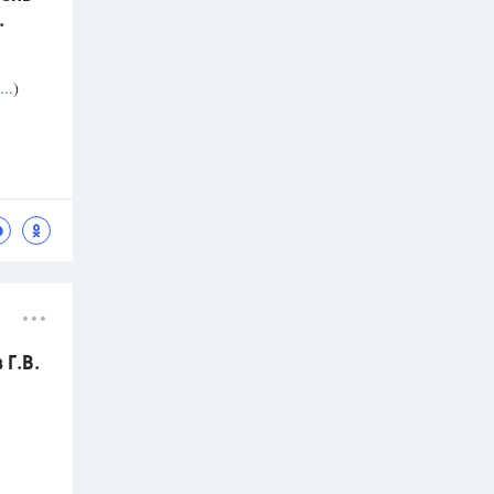
.
..
)
Г.В.