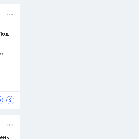
 Под
их
ень