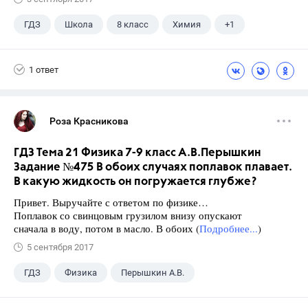
ГДЗ
Школа
8 класс
Химия
+1
Габриелян О.С.
1 ответ
Роза Красникова
ГДЗ Тема 21 Физика 7-9 класс А.В.Перышкин
Задание №475 В обоих случаях поплавок плавает.
В какую жидкость он погружается глубже?
Привет. Выручайте с ответом по физике…
Поплавок со свинцовым грузилом внизу опускают
сначала в воду, потом в масло. В обоих (
Подробнее...
)
5 сентября 2017
ГДЗ
Физика
Перышкин А.В.
Школа
+1
7 класс