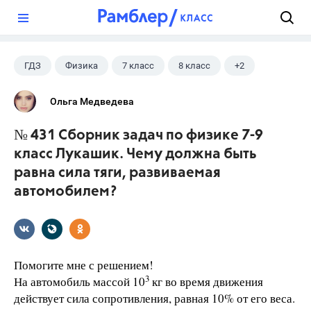
?
ГДЗ
Физика
7 класс
8 класс
+2
9 класс
Лукашик В.И.
Ольга Медведева
№ 431 Сборник задач по физике 7-9
класс Лукашик. Чему должна быть
равна сила тяги, развиваемая
автомобилем?
Помогите мне с решением!
3
На автомобиль массой 10
кг во время движения
действует сила сопротивления, равная 10% от его веса.