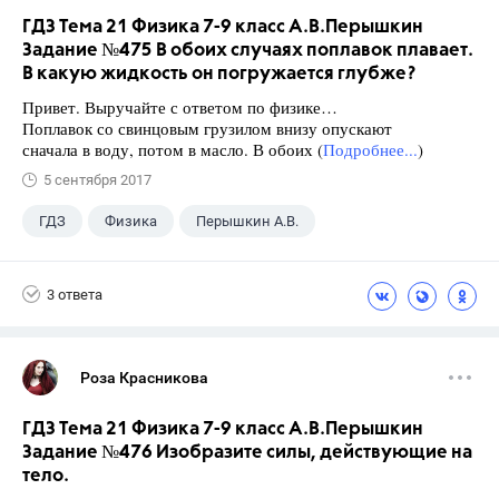
ГДЗ Тема 21 Физика 7-9 класс А.В.Перышкин
Задание №475 В обоих случаях поплавок плавает.
В какую жидкость он погружается глубже?
Привет. Выручайте с ответом по физике…
Поплавок со свинцовым грузилом внизу опускают
сначала в воду, потом в масло. В обоих (
Подробнее...
)
5 сентября 2017
ГДЗ
Физика
Перышкин А.В.
Школа
+1
7 класс
3 ответа
Роза Красникова
ГДЗ Тема 21 Физика 7-9 класс А.В.Перышкин
Задание №476 Изобразите силы, действующие на
тело.