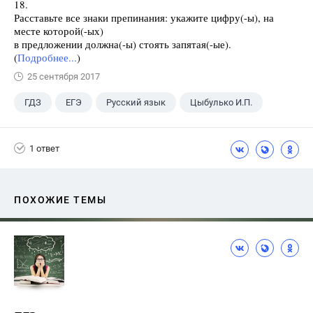
18.
Расставьте все знаки препинания: укажите цифру(-ы), на
месте которой(-ых)
в предложении должна(-ы) стоять запятая(-ые).
(
Подробнее...
)
25 сентября 2017
ГДЗ
ЕГЭ
Русский язык
Цыбулько И.П.
1 ответ
ПОХОЖИЕ ТЕМЫ