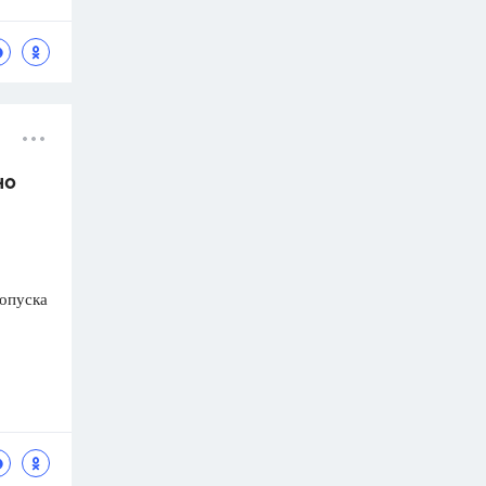
но
ропуска