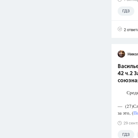
ГДЗ
2 ответ
Нико
Василье
42 ч.2 
союзна
Среди п
— (27)Слу
за это, (
По
29 сент
ГДЗ