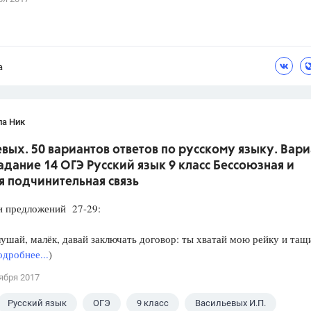
а
ла Ник
вых. 50 вариантов ответов по русскому языку. Вари
Задание 14 ОГЭ Русский язык 9 класс Бессоюзная и
я подчинительная связь
редложений 27-29:
шай, малёк, давай заключать договор: ты хватай мою рейку и тащи
дробнее...
)
ября 2017
Русский язык
ОГЭ
9 класс
Васильевых И.П.