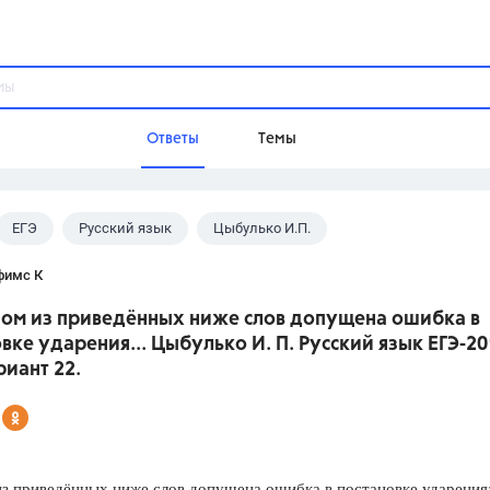
Ответы
Темы
ЕГЭ
Русский язык
Цыбулько И.П.
ы
Домашнее задание
Русский язык,
Химия,
Геометрия,
фимс К
Обществознание,
Физика
дном из приведённых ниже слов допущена ошибка в
Школа
вке ударения... Цыбулько И. П. Русский язык ЕГЭ-20
9 класс,
8 класс,
11 класс,
10 клас
риант 22.
6 класс,
4 класс,
5 класс,
1 класс,
Учебники
Разумовская М.М.,
Габриелян О.С
з приведённых ниже слов допущена ошибка в постановке ударения
Рудзитис Г.Е.,
Цыбулько И.П.,
Атан