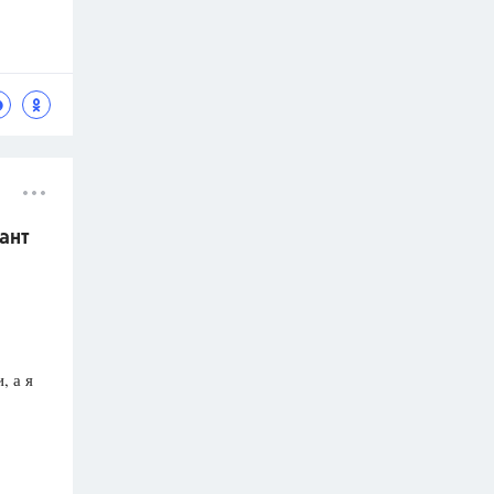
ант
, а я