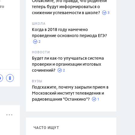
Объясните, это правда, что родители
то
теперь будут информироваться о
3
снижении успеваемости в школе?
ШКОЛА
спитание
Когда в 2018 году намечено
проведение основного периода ЕГЭ?
2
НОВОСТИ
Будет ли как-то улучшаться система
проверки и организации итоговых
2
сочинений?
ВУЗЫ
Подскажите, почему закрыли прием в
Московский институт телевидения и
1
радиовещания "Останкино"?
ЧАСТО ИЩУТ