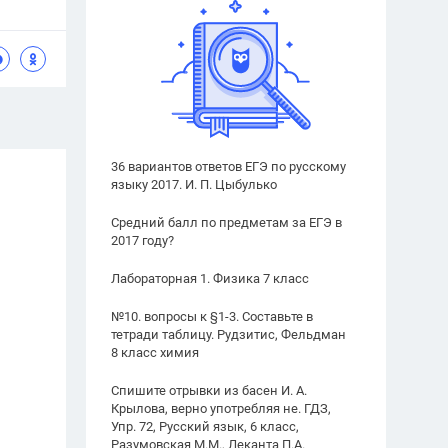
36 вариантов ответов ЕГЭ по русскому
языку 2017. И. П. Цыбулько
Средний балл по предметам за ЕГЭ в
2017 году?
Лабораторная 1. Физика 7 класс
№10. вопросы к §1-3. Составьте в
тетради таблицу. Рудзитис, Фельдман
8 класс химия
Спишите отрывки из басен И. А.
Крылова, верно употребляя не. ГДЗ,
Упр. 72, Русский язык, 6 класс,
Разумовская М.М., Леканта П.А.