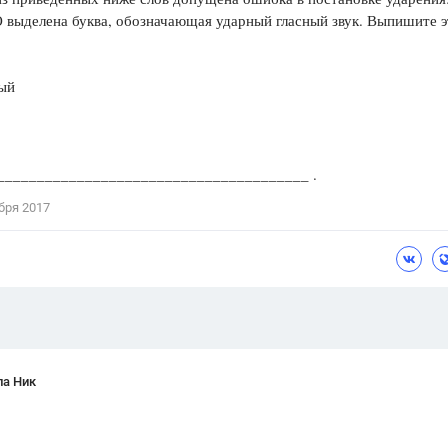
выделена буква, обозначающая ударный гласный звук. Выпишите э
Цветков Л. А.
Психология
ый
Отношения,
Любовь,
Красота,
Во
ПОКАЗАТЬ ВСЕ
________________________________________ .
бря 2017
ла Ник