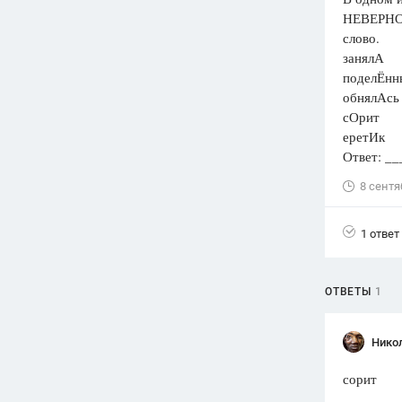
НЕВЕРНО 
Вузы
слово.
1752
ответа
занялА
поделЁнн
Олимпиады
обнялАсь
82
ответа
сОрит
Spotlight
еретИк
1551
ответ
Ответ: _
ГИА
8 сентя
280
ответов
1 ответ
ОТВЕТЫ
1
Нико
сорит