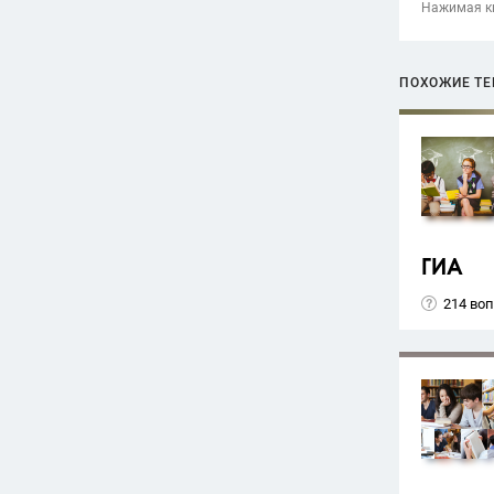
Нажимая кн
ПОХОЖИЕ Т
ГИА
214 во