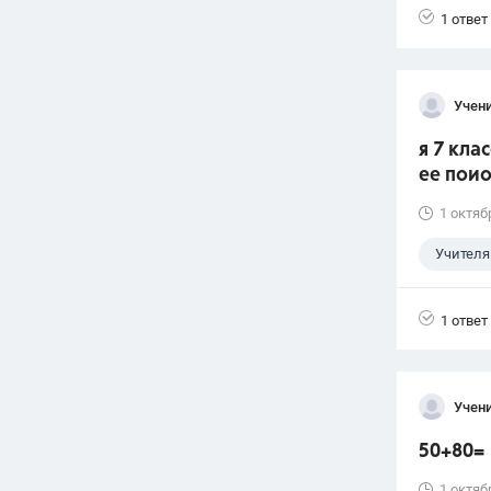
1 ответ
Учени
я 7 кла
ее пои
1 октяб
Учителя
1 ответ
Учени
50+80=
1 октяб