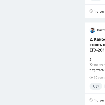
1 ответ
Плат
2. Како
стоять 
ЕГЭ-201
2.
Какое из 
в третьем
30 сент
ГДЗ
1 ответ