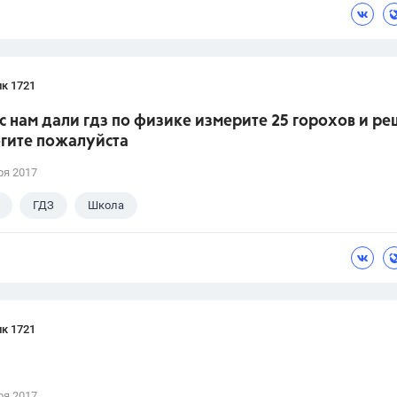
к 1721
сс нам дали гдз по физике измерите 25 горохов и р
огите пожалуйста
ря 2017
ГДЗ
Школа
к 1721
ря 2017