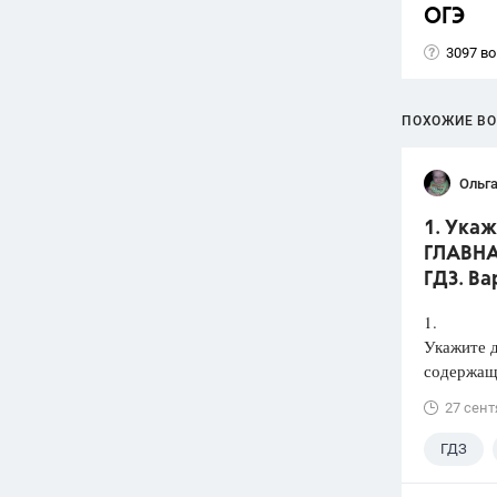
ОГЭ
3097 в
ПОХОЖИЕ В
Ольга
1. Ука
ГЛАВНАЯ
ГДЗ. Ва
1.
Укажите 
содержаща
27 сент
ГДЗ