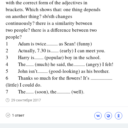
with the correct form of the adjectives in
brackets. Which shows that: one thing depends
on another thing? sb/sth changes
continuously? there is a similarity between
two people? there is a difference between two
people?
1 Adam is twice.......... as Sean! (funny)
2 Actually, 7.30 is....... (early) I can meet you.
3 Harry is........ (popular) boy in the school.
4 The....... (much) he said, the.......... (angry) I felt!
5 John isn’t......... (good-looking) as his brother.
6 Thanks so much for the flowers! It’s ...................
(little) I could do.
7 The....... (soon), the............ (well).
29 сентября 2017
1 ответ