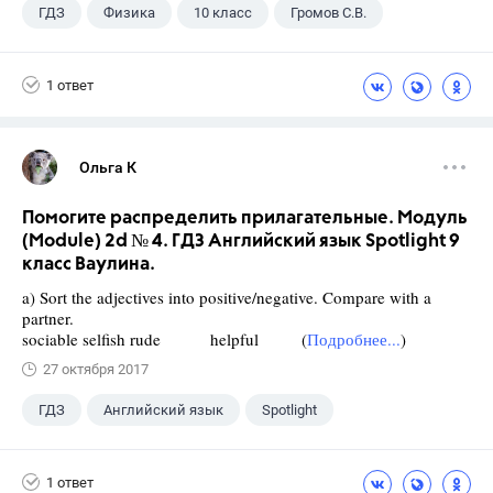
ГДЗ
Физика
10 класс
Громов С.В.
1 ответ
Ольга К
Помогите распределить прилагательные. Модуль
(Module) 2d № 4. ГДЗ Английский язык Spotlight 9
класс Ваулина.
a) Sort the adjectives into positive/negative. Compare with a
partner.
sociable selfish rude helpful (
Подробнее...
)
27 октября 2017
ГДЗ
Английский язык
Spotlight
9 класс
+1
Ваулина Ю.Е.
1 ответ