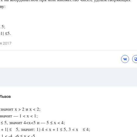
ву:
Цветков Л. А.
Психология
 5;
Отношения,
Любовь,
Красота,
Во
1| ≤5.
ПОКАЗАТЬ ВСЕ
я 2017
 Львов
 значит х > 2 и х < 2;
, значит — 1 < х < 1;
 ≤ 5, значит 4<х<5 и — 5 ≤ x < 4;
+ 1| ≤ 5, значит: 1) 4 < х + 1 ≤ 5, 3 < х ≤ 4;
 1 < -4, -6 ≤ х < -5.