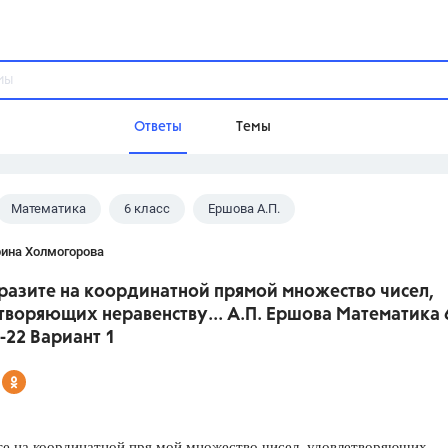
Ответы
Темы
Математика
6 класс
Ершова А.П.
ы
Домашнее задание
Русский язык,
Химия,
Геометрия,
рина Холмогорова
Обществознание,
Физика
бразите на координатной прямой множество чисел,
Школа
творяющих неравенству... А.П. Ершова Математика 
9 класс,
8 класс,
11 класс,
10 клас
С-22 Вариант 1
6 класс,
4 класс,
5 класс,
1 класс,
Учебники
Разумовская М.М.,
Габриелян О.С
те на координатной пря мой множество чисел, удовлетворяющих
Рудзитис Г.Е.,
Цыбулько И.П.,
Атан