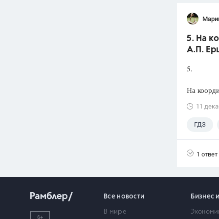
Мари
5. На к
А.П. Ер
5.
На коорди
11 дека
ГДЗ
1 ответ
Все новости
Бизнес 
В мире
Экономи
6+