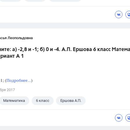
асья Леопольдовна
ите: а) -2,8 и -1; б) 0 и -4. А.П. Ершова 6 класс Матем
ариант А 1
1; (
Подробнее...
)
бря 2017
Математика
6 класс
Ершова А.П.