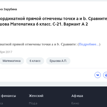
нэ Зарубина
оординатной прямой отмечены точки а и b. Сравните.
шова Математика 6 класс. С-21. Вариант А 2
натной прямой отмечены точки а и b. Сравните: (
Подробнее...
)
бря 2017
Математика
6 класс
Ершова А.П.
и финансы
Женский
Афиша
ка
Мода
Кино