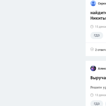
Сере
найдите
Никиты
15 дека
ГДЗ
2 ответ
Алек
Выручай
Решите ур
13 дека
ГДЗ