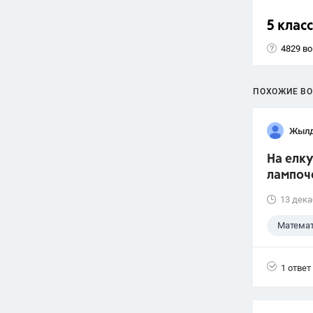
5 класс
4829 в
ПОХОЖИЕ В
Жылд
На елку
лампоч
13 дека
Матема
1 ответ