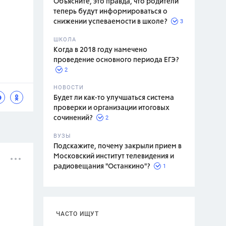
Объясните, это правда, что родители
теперь будут информироваться о
3
снижении успеваемости в школе?
ШКОЛА
спитание
Когда в 2018 году намечено
проведение основного периода ЕГЭ?
2
НОВОСТИ
Будет ли как-то улучшаться система
проверки и организации итоговых
2
сочинений?
ВУЗЫ
Подскажите, почему закрыли прием в
Московский институт телевидения и
1
радиовещания "Останкино"?
ЧАСТО ИЩУТ