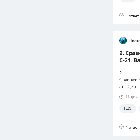
1 ответ
Наст
2. Сравн
С-21. В
2.
Сравните:
а) -2,8 и -
11 дека
ГДЗ
1 ответ