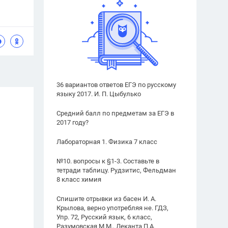
36 вариантов ответов ЕГЭ по русскому
языку 2017. И. П. Цыбулько
Средний балл по предметам за ЕГЭ в
2017 году?
Лабораторная 1. Физика 7 класс
№10. вопросы к §1-3. Составьте в
тетради таблицу. Рудзитис, Фельдман
8 класс химия
Спишите отрывки из басен И. А.
Крылова, верно употребляя не. ГДЗ,
Упр. 72, Русский язык, 6 класс,
Разумовская М.М., Леканта П.А.