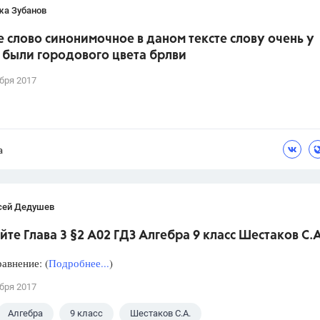
жа Зубанов
 слово синонимочное в даном тексте слову очень у
 были городового цвета брлви
бря 2017
а
сей Дедушев
те Глава 3 §2 А02 ГДЗ Алгебра 9 класс Шестаков С.А
авнение: (
Подробнее...
)
бря 2017
Алгебра
9 класс
Шестаков С.А.