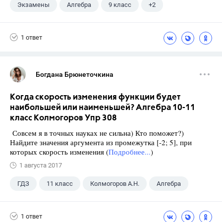
Экзамены
Алгебра
9 класс
+2
Макарычев Ю.Н.
ГДЗ
1 ответ
Богдана Брюнеточкина
Когда скорость изменения функции будет
наибольшей или наименьшей? Алгебра 10-11
класс Колмогоров Упр 308
Совсем я в точных науках не сильна) Кто поможет?)
Найдите значения аргумента из промежутка [-2; 5], при
которых скорость изменения (
Подробнее...
)
1 августа 2017
ГДЗ
11 класс
Колмогоров А.Н.
Алгебра
1 ответ