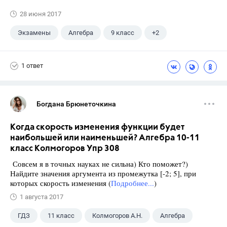
28 июня 2017
Экзамены
Алгебра
9 класс
+2
Макарычев Ю.Н.
ГДЗ
1 ответ
Богдана Брюнеточкина
Когда скорость изменения функции будет
наибольшей или наименьшей? Алгебра 10-11
класс Колмогоров Упр 308
Совсем я в точных науках не сильна) Кто поможет?)
Найдите значения аргумента из промежутка [-2; 5], при
которых скорость изменения (
Подробнее...
)
1 августа 2017
ГДЗ
11 класс
Колмогоров А.Н.
Алгебра