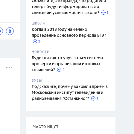
Объясните, это правда, что родители
теперь будут информироваться о
3
снижении успеваемости в школе?
ШКОЛА
спитание
Когда в 2018 году намечено
проведение основного периода ЕГЭ?
2
НОВОСТИ
Будет ли как-то улучшаться система
проверки и организации итоговых
2
сочинений?
ВУЗЫ
Подскажите, почему закрыли прием в
Московский институт телевидения и
1
радиовещания "Останкино"?
ЧАСТО ИЩУТ