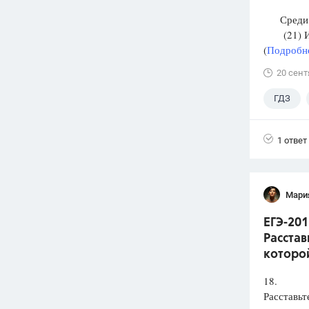
Среди п
(21) И М
(
Подробне
20 сент
ГДЗ
1 ответ
Мари
ЕГЭ-201
Расстав
которой
18.
Расставьт