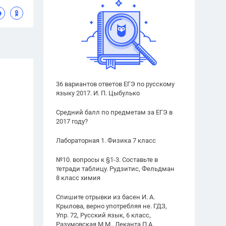
36 вариантов ответов ЕГЭ по русскому
языку 2017. И. П. Цыбулько
Средний балл по предметам за ЕГЭ в
2017 году?
Лабораторная 1. Физика 7 класс
№10. вопросы к §1-3. Составьте в
тетради таблицу. Рудзитис, Фельдман
8 класс химия
Спишите отрывки из басен И. А.
Крылова, верно употребляя не. ГДЗ,
Упр. 72, Русский язык, 6 класс,
Разумовская М.М., Леканта П.А.