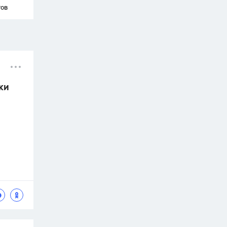
тов
ки