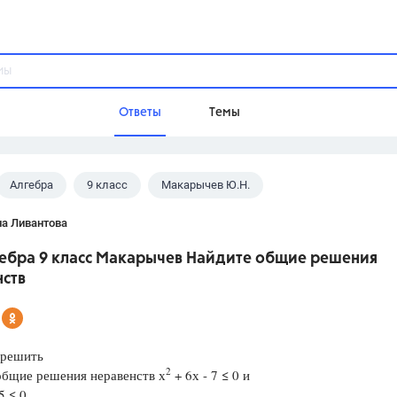
Ответы
Темы
Алгебра
9 класс
Макарычев Ю.Н.
ы
Домашнее задание
Русский язык,
Химия,
Геометрия,
на Ливантова
Обществознание,
Физика
гебра 9 класс Макарычев Найдите общие решения
Школа
нств
9 класс,
8 класс,
11 класс,
10 клас
6 класс,
4 класс,
5 класс,
1 класс,
Учебники
 решить
2
общие решения неравенств х
+ 6х - 7 ≤ 0 и
Разумовская М.М.,
Габриелян О.С
5 ≤ 0.
Рудзитис Г.Е.,
Цыбулько И.П.,
Атан