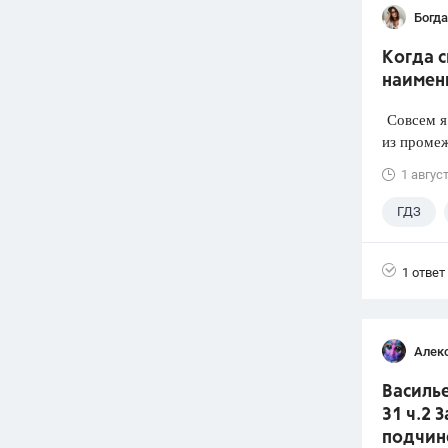
Богд
Когда 
наимен
Совсем я 
из промеж
1 авгус
ГДЗ
1 ответ
Алек
Василье
31 ч.2 
подчин