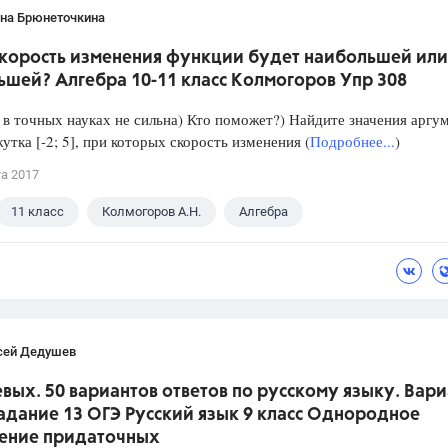
ана Брюнеточкина
скорость изменения функции будет наибольшей или
ьшей? Алгебра 10-11 класс Колмогоров Упр 308
в точных науках не сильна) Кто поможет?) Найдите значения аргу
утка [-2; 5], при которых скорость изменения (
Подробнее...
)
та 2017
11 класс
Колмогоров А.Н.
Алгебра
сей Дедушев
вых. 50 вариантов ответов по русскому языку. Вари
Задание 13 ОГЭ Русский язык 9 класс Однородное
ение придаточных