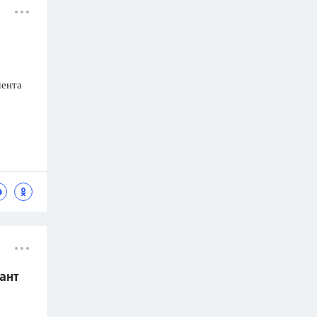
мента
ант