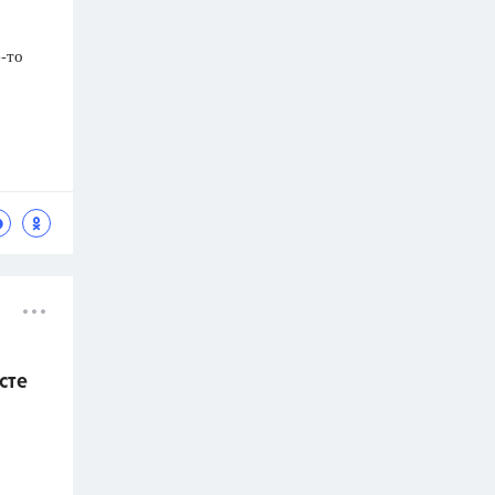
-то
сте