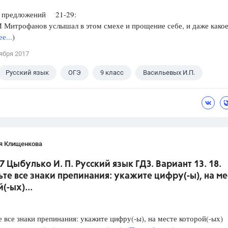
редложений 21-29:
итрофанов услышал в этом смехе и прощение себе, и даже какое
е...
)
ября 2017
Русский язык
ОГЭ
9 класс
Васильевых И.П.
я Клищенкова
7 Цыбулько И. П. Русский язык ГДЗ. Вариант 13. 18.
ьте все знаки препинания: укажите цифру(-ы), на ме
(-ых)...
е все знаки препинания: укажите цифру(-ы), на месте которой(-ых)