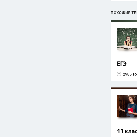
ПОХОЖИЕ Т
ЕГЭ
2985 в
11 кла