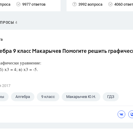
опроса
9977 ответов
3992 вопроса
4060 отве
ОПРОСЫ
4
та
гебра 9 класс Макарычев Помогите решить графичес
афически уравнение:
б) х3 = 4; в) х3 = -5.
я 2017
ны
Алгебра
9 класс
Макарычев Ю.Н.
ГДЗ