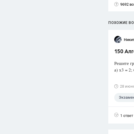
9692 в
ПОХОЖИЕ В
Ники
150 Ал
Решите гр
а) х3 = 2; 
28 июн
Экзаме
1 ответ