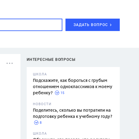
ЗАДАТЬ ВОПРОС
ИНТЕРЕСНЫЕ ВОПРОСЫ
ШКОЛА
Подскажите, как бороться с грубым
отношением одноклассников к моему
15
ребенку?
с,
7 класс,
НОВОСТИ
2 класс
Поделитесь, сколько вы потратили на
подготовку ребенка к учебному году?
8
.,
ШКОЛА
асян Л.С.,