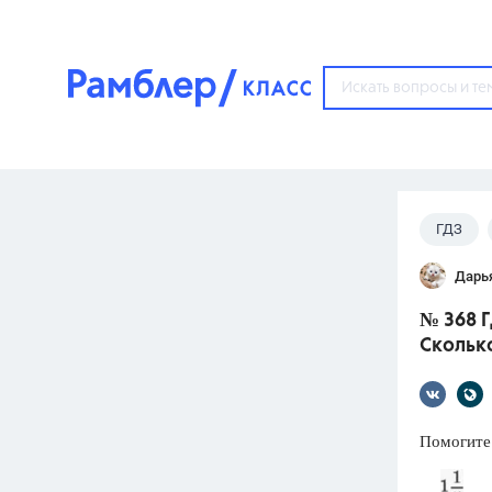
?
ГДЗ
Популярные тем
Дарь
ГДЗ
67571
ответ
№ 368 Г
ЕГЭ
Сколько
3273
ответа
ОГЭ
3460
ответов
Помогите
ФИПИ
30
ответов