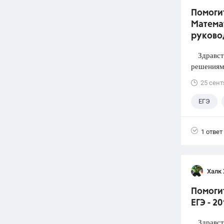
Помогит
Математ
руково
Здравств
решениями
25 сент
ЕГЭ
1 ответ
Халк 
Помоги
ЕГЭ - 2
Здравств