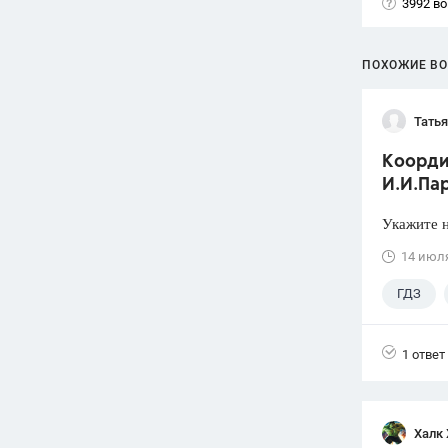
3992 в
ПОХОЖИЕ В
Тать
Коорди
И.И.Пар
Укажите н
14 июл
ГДЗ
1 ответ
Халк 