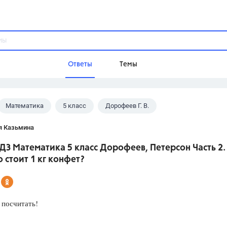
Ответы
Темы
Математика
5 класс
Дорофеев Г. В.
ы
Домашнее задание
Русский язык,
Химия,
Геометрия,
я Казьмина
Обществознание,
Физика
ДЗ Математика 5 класс Дорофеев, Петерсон Часть 2.
Школа
 стоит 1 кг конфет?
9 класс,
8 класс,
11 класс,
10 клас
6 класс,
4 класс,
5 класс,
1 класс,
Учебники
 посчитать!
Разумовская М.М.,
Габриелян О.С
Рудзитис Г.Е.,
Цыбулько И.П.,
Атан