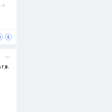
..
)
Г.В.