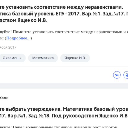
е установить соответствие между неравенствами.
ика базовый уровень ЕГЭ - 2017. Вар.№1. Зад.№17.
дством Ященко И.В.
уйте! Помогите установить соответствие между неравенствами и 
: (
Подробнее...
)
ября 2017
Экзамены
Математика
Ященко И.В.
Халк
те выбрать утверждения. Математика базовый уров
017. Вар.№1. Зад.№18. Под руководством Ященко И.В
уйте! Перед волейбольным турниром измерили рост игроков