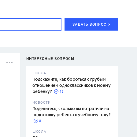
ЗАДАТЬ ВОПРОС
ИНТЕРЕСНЫЕ ВОПРОСЫ
ШКОЛА
Подскажите, как бороться с грубым
отношением одноклассников к моему
15
ребенку?
с,
7 класс,
НОВОСТИ
2 класс
Поделитесь, сколько вы потратили на
подготовку ребенка к учебному году?
8
.,
ШКОЛА
асян Л.С.,