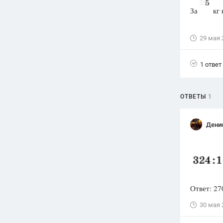
За
кг 
Вузы
1752
ответа
29 мая 
Олимпиады
82
ответа
1 ответ
Spotlight
1551
ответ
ОТВЕТЫ
1
ГИА
280
ответов
Дени
Ответ: 27
30 мая 