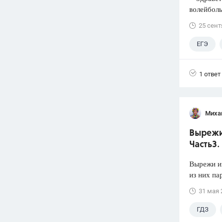
волейболь
25 сент
ЕГЭ
1 ответ
Миха
Вырежи 
Часть3.
Вырежи из
из них па
31 мая 
ГДЗ