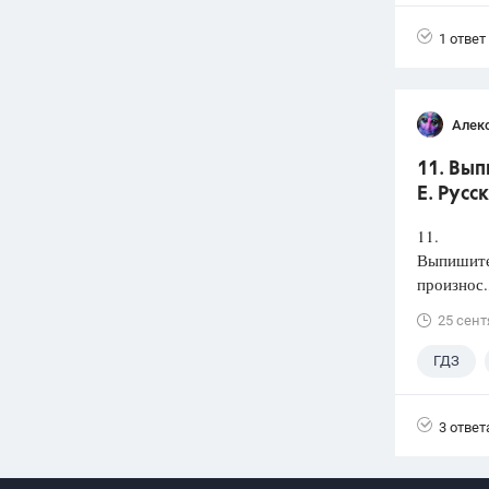
1 ответ
Алек
11. Вып
Е. Русс
11.
Выпишите 
произнос.
25 сент
ГДЗ
3 ответ