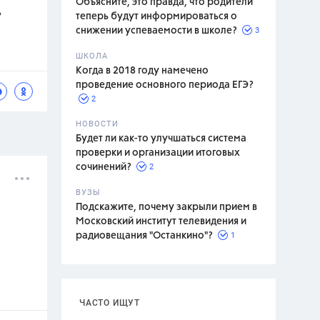
Объясните, это правда, что родители
?
теперь будут информироваться о
3
снижении успеваемости в школе?
ШКОЛА
спитание
Когда в 2018 году намечено
проведение основного периода ЕГЭ?
2
НОВОСТИ
Будет ли как-то улучшаться система
проверки и организации итоговых
2
сочинений?
ВУЗЫ
Подскажите, почему закрыли прием в
Московский институт телевидения и
1
радиовещания "Останкино"?
ЧАСТО ИЩУТ