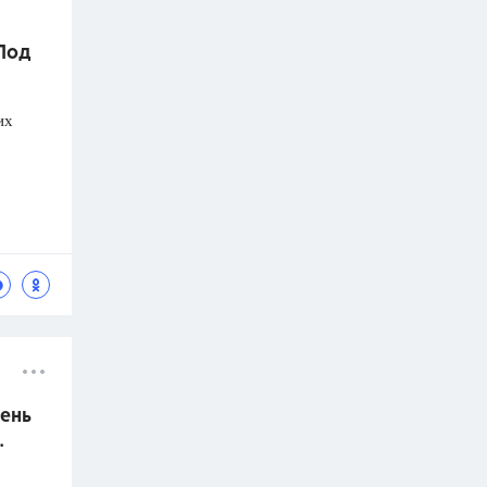
 Под
их
ень
.