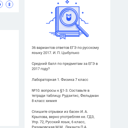
36 вариантов ответов ЕГЭ по русскому
языку 2017. И. П. Цыбулько
Средний балл по предметам за ЕГЭ в
2017 году?
Лабораторная 1. Физика 7 класс
№10. вопросы к §1-3. Составьте в
тетради таблицу. Рудзитис, Фельдман
8 класс химия
Спишите отрывки из басен И. А.
Крылова, верно употребляя не. ГДЗ,
Упр. 72, Русский язык, 6 класс,
Разумовская М.М., Леканта П.А.