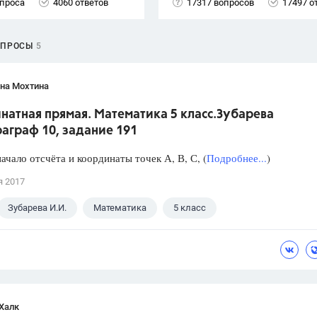
опроса
4060 ответов
17317 вопросов
17497 о
ОПРОСЫ
5
яна Мохтина
натная прямая. Математика 5 класс.Зубарева
аграф 10, задание 191
ачало отсчёта и координаты точек А, В, С, (
Подробнее...
)
я 2017
Зубарева И.И.
Математика
5 класс
Халк