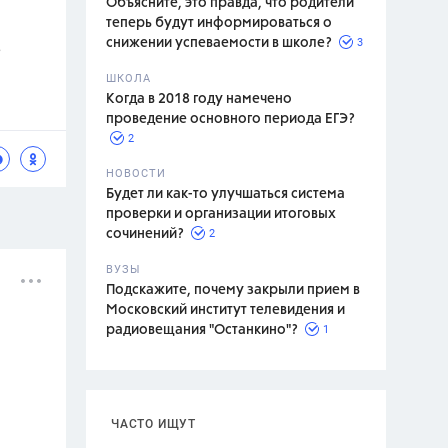
Объясните, это правда, что родители
теперь будут информироваться о
3
снижении успеваемости в школе?
?
ШКОЛА
спитание
Когда в 2018 году намечено
проведение основного периода ЕГЭ?
2
НОВОСТИ
Будет ли как-то улучшаться система
проверки и организации итоговых
2
сочинений?
ВУЗЫ
Подскажите, почему закрыли прием в
Московский институт телевидения и
1
радиовещания "Останкино"?
ЧАСТО ИЩУТ