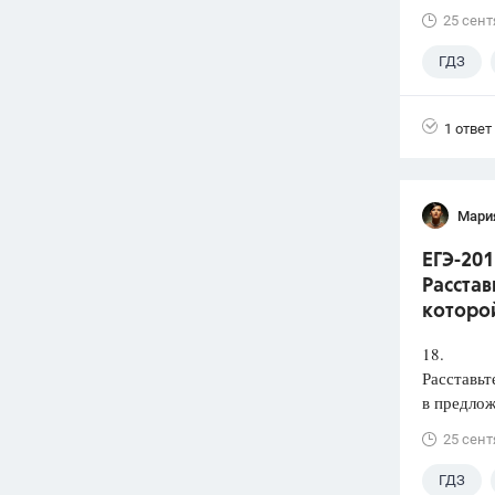
25 сент
ГДЗ
1 ответ
Мари
ЕГЭ-201
Расстав
которой
18.
Расставьт
в предлож
25 сент
ГДЗ