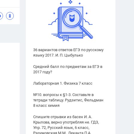
36 вариантов ответов ЕГЭ по русскому
языку 2017. И. П. Цыбулько
Средний балл по предметам за ЕГЭ в
2017 году?
Лабораторная 1. Физика 7 класс
№10. вопросы к §1-3. Составьте в
тетради таблицу. Рудзитис, Фельдман
8 класс химия
Спишите отрывки из басен И. А.
Крылова, верно употребляя не. ГДЗ,
Упр. 72, Русский язык, 6 класс,
Разумовская М.М., Леканта П.А.