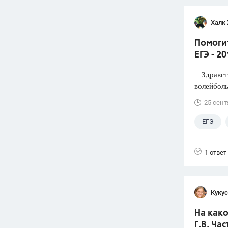
Халк 
Помоги
ЕГЭ - 2
Здравств
волейболь
25 сент
ЕГЭ
1 ответ
Кукус
На како
Г.В. Час