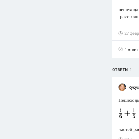
пешехода.
Вузы
расстоян
1752
ответа
Олимпиады
27 февр
82
ответа
Spotlight
1 ответ
1551
ответ
ГИА
280
ответов
ОТВЕТЫ
1
Кукус
Пешеходы
частей ра