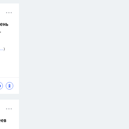
ень
.
..
)
еев