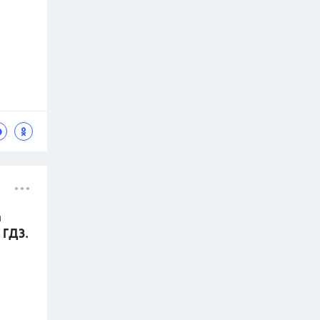
а
 ГДЗ.