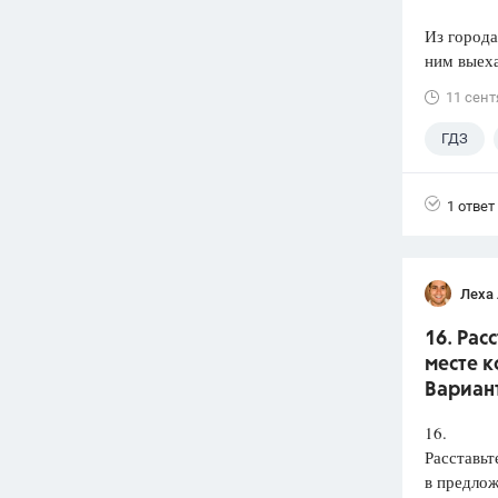
Из города
ним выеха
11 сент
ГДЗ
1 ответ
Леха
16. Рас
месте к
Вариант
16.
Расставьт
в предлож