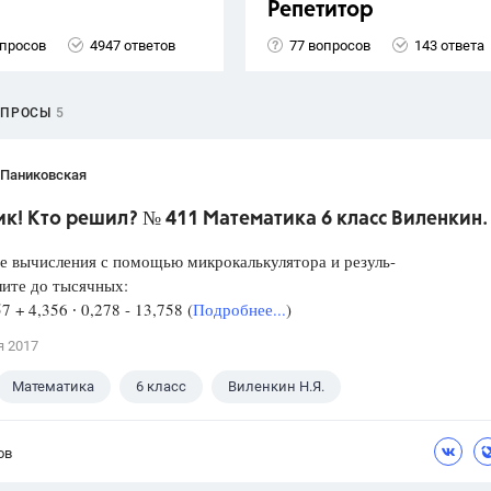
Репетитор
опросов
4947 ответов
77 вопросов
143 ответа
ОПРОСЫ
5
 Паниковская
к! Кто решил? № 411 Математика 6 класс Виленкин.
е вычисления с помощью микрокалькулятора и резуль-
лите до тысячных:
57 + 4,356 ∙ 0,278 - 13,758 (
Подробнее...
)
я 2017
Математика
6 класс
Виленкин Н.Я.
ов