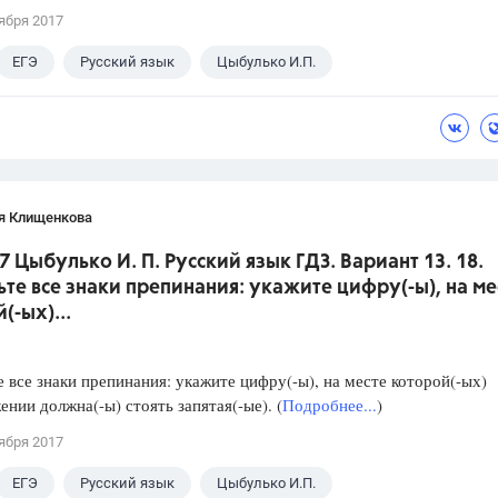
ября 2017
ЕГЭ
Русский язык
Цыбулько И.П.
я Клищенкова
7 Цыбулько И. П. Русский язык ГДЗ. Вариант 13. 18.
ьте все знаки препинания: укажите цифру(-ы), на ме
(-ых)...
е все знаки препинания: укажите цифру(-ы), на месте которой(-ых)
ении должна(-ы) стоять запятая(-ые). (
Подробнее...
)
ября 2017
ЕГЭ
Русский язык
Цыбулько И.П.