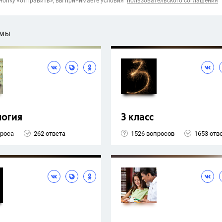
опку «отправить», вы принимаете условия
пользовательского соглашения
ЕМЫ
логия
3 класс
проса
262 ответа
1526 вопросов
1653 отв