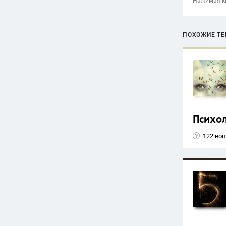
Нажимая кн
ПОХОЖИЕ Т
Психо
122 во