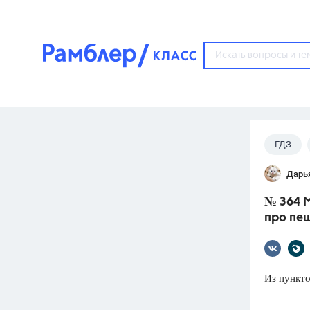
?
ГДЗ
Популярные тем
Дарь
ГДЗ
67571
ответ
№ 364 М
ЕГЭ
про пе
3273
ответа
ОГЭ
3460
ответов
Из пункто
ФИПИ
30
ответов