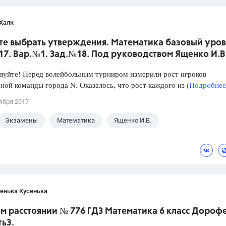
Халк
те выбрать утверждения. Математика базовый уров
017. Вар.№1. Зад.№18. Под руководством Ященко И.В
уйте! Перед волейбольным турниром измерили рост игроков
ной команды города N. Оказалось, что рост каждого из (
Подробнее.
ября 2017
Экзамены
Математика
Ященко И.В.
енька Кусенька
м расстоянии № 776 ГДЗ Математика 6 класс Дороф
ть3.