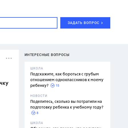
ЗАДАТЬ ВОПРОС
ИНТЕРЕСНЫЕ ВОПРОСЫ
ШКОЛА
Подскажите, как бороться с грубым
отношением одноклассников к моему
ачку
15
ребенку?
с,
7 класс,
НОВОСТИ
2 класс
Поделитесь, сколько вы потратили на
подготовку ребенка к учебному году?
8
.,
ШКОЛА
асян Л.С.,