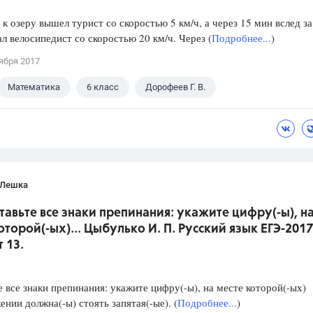
 к озеру вышел турист со скоростью 5 км/ч, а через 15 мин вслед за
л велосипедист со скоростью 20 км/ч. Через (
Подробнее...
)
ября 2017
Математика
6 класс
Дорофеев Г. В.
 Лешка
ставьте все знаки препинания: укажите цифру(-ы), н
оторой(-ых)... Цыбулько И. П. Русский язык ЕГЭ-2017
 13.
е все знаки препинания: укажите цифру(-ы), на месте которой(-ых)
ении должна(-ы) стоять запятая(-ые). (
Подробнее...
)