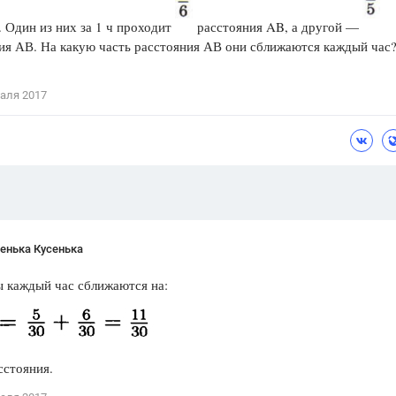
Цветков Л. А.
 Один из них за 1 ч проходит
расстояния AB, а другой —
ия АВ. На какую часть расстояния АВ они сближаются каждый час
Психология
Отношения,
Любовь,
Красота,
Во
аля 2017
ПОКАЗАТЬ ВСЕ
енька Кусенька
 каждый час сближаются на:
сстояния.