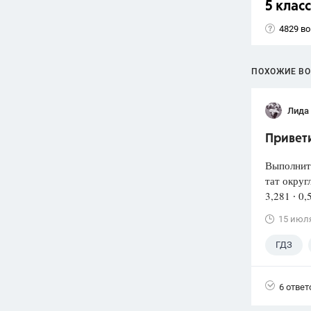
5 класс
4829 в
ПОХОЖИЕ В
Лида
Привети
Выполнит
тат округ
3,281 ∙ 0,
15 июл
ГДЗ
6 ответ