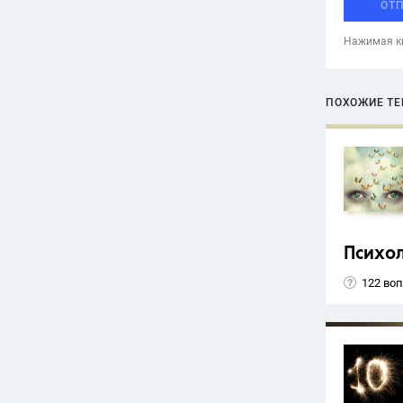
ОТ
Нажимая кн
ПОХОЖИЕ Т
Психо
122 во