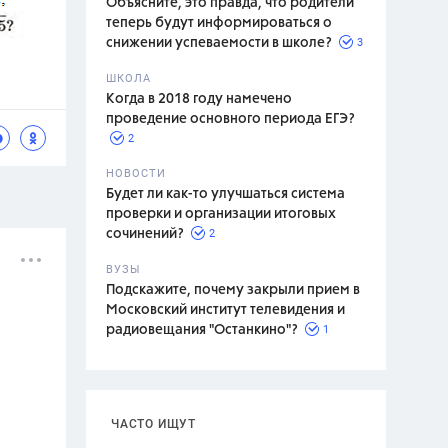
Объясните, это правда, что родители
теперь будут информироваться о
3
снижении успеваемости в школе?
ШКОЛА
спитание
Когда в 2018 году намечено
проведение основного периода ЕГЭ?
2
НОВОСТИ
Будет ли как-то улучшаться система
проверки и организации итоговых
2
сочинений?
ВУЗЫ
Подскажите, почему закрыли прием в
Московский институт телевидения и
1
радиовещания "Останкино"?
ЧАСТО ИЩУТ