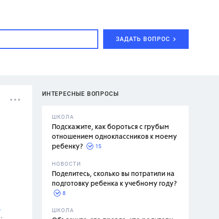
ЗАДАТЬ ВОПРОС
ИНТЕРЕСНЫЕ ВОПРОСЫ
ШКОЛА
Подскажите, как бороться с грубым
отношением одноклассников к моему
15
ребенку?
с,
7 класс,
НОВОСТИ
2 класс
Поделитесь, сколько вы потратили на
подготовку ребенка к учебному году?
8
.,
ШКОЛА
асян Л.С.,