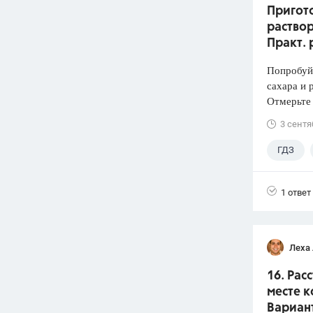
Пригото
раствор
Практ. 
Попробуй
сахара и 
Отмерьте
3 сентя
ГДЗ
1 ответ
Леха
16. Рас
месте к
Вариант