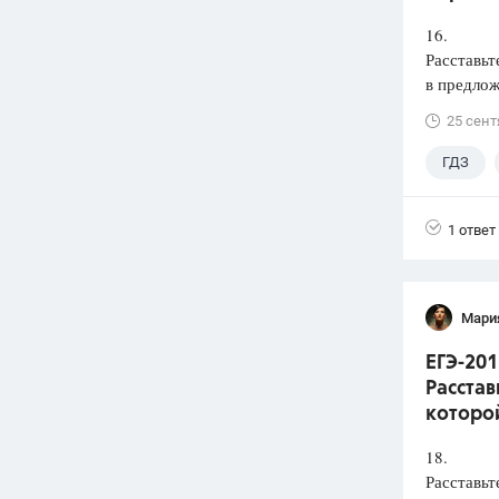
16.
Расставьт
в предлож
25 сент
ГДЗ
1 ответ
Мари
ЕГЭ-201
Расстав
которой
18.
Расставьт