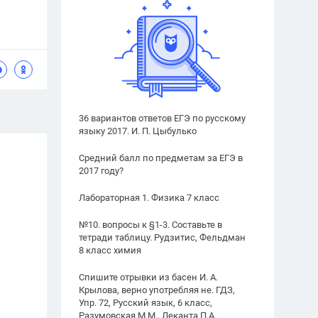
36 вариантов ответов ЕГЭ по русскому
языку 2017. И. П. Цыбулько
Средний балл по предметам за ЕГЭ в
2017 году?
Лабораторная 1. Физика 7 класс
№10. вопросы к §1-3. Составьте в
тетради таблицу. Рудзитис, Фельдман
8 класс химия
Спишите отрывки из басен И. А.
Крылова, верно употребляя не. ГДЗ,
Упр. 72, Русский язык, 6 класс,
Разумовская М.М., Леканта П.А.