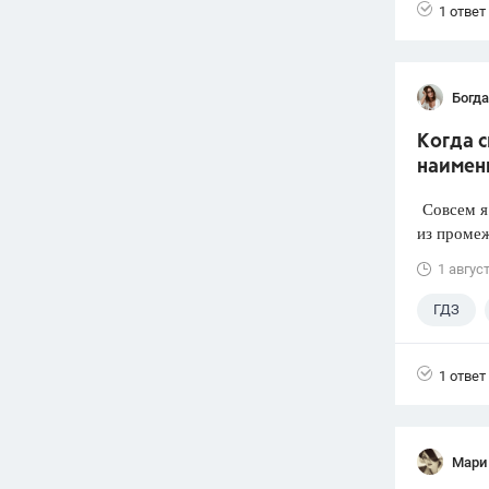
1 ответ
Богд
Когда 
наимен
Совсем я 
из промеж
1 авгус
ГДЗ
1 ответ
Мари