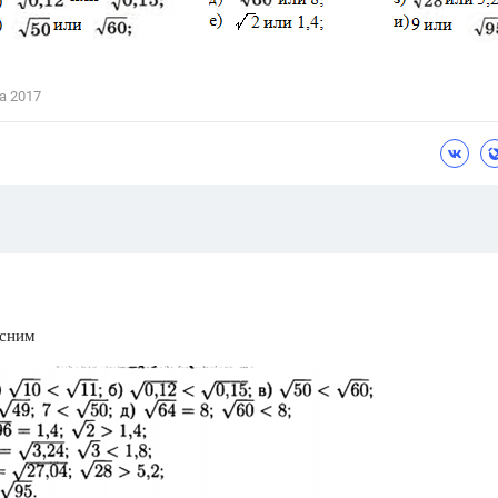
Цветков Л. А.
Психология
а 2017
Отношения,
Любовь,
Красота,
Во
ПОКАЗАТЬ ВСЕ
ясним