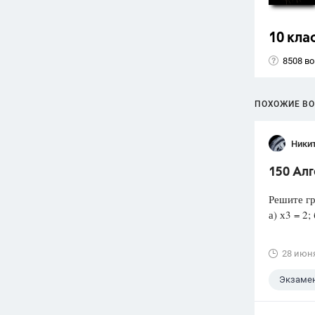
10 кла
8508 в
ПОХОЖИЕ В
Ники
150 Ал
Решите гр
а) х3 = 2; 
28 июн
Экзаме