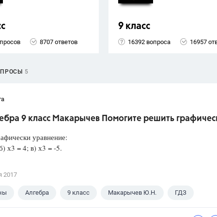
сс
9 класс
опросов
8707 ответов
16392 вопроса
16957 от
ОПРОСЫ
5
та
гебра 9 класс Макарычев Помогите решить графичес
афически уравнение:
б) х3 = 4; в) х3 = -5.
я 2017
ны
Алгебра
9 класс
Макарычев Ю.Н.
ГДЗ