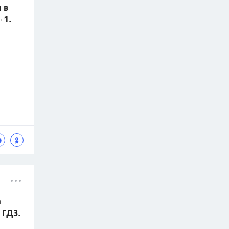
 в
 1.
а
 ГДЗ.