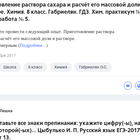
вление раствора сахара и расчёт его массовой доли
е. Химия. 8 класс. Габриелян. ГДЗ. Хим. практикум №
работа № 5.
те провести следующий опыт. Приготовление раствора
расчёт его массовой доли в растворе.
 мерным (
Подробнее...
)
бря 2017
Школа
8 класс
Химия
Габриелян О.С.
 Лешка
ставьте все знаки препинания: укажите цифру(-ы), н
оторой(-ых)... Цыбулько И. П. Русский язык ЕГЭ-2017
 13.