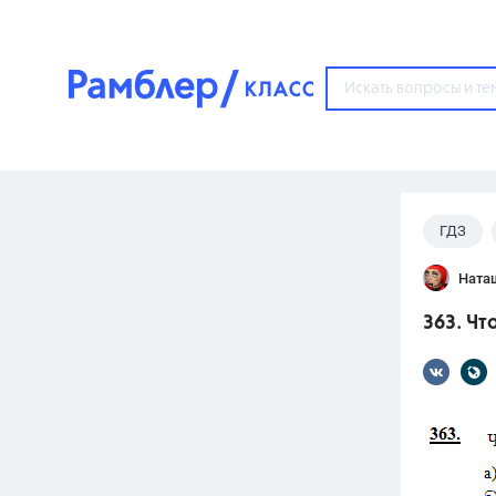
?
ГДЗ
Популярные тем
Ната
ГДЗ
67571
ответ
363. Чт
ЕГЭ
3273
ответа
ОГЭ
3460
ответов
ФИПИ
30
ответов