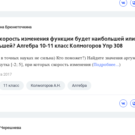
ана Брюнеточкина
скорость изменения функции будет наибольшей или
ьшей? Алгебра 10-11 класс Колмогоров Упр 308
в точных науках не сильна) Кто поможет?) Найдите значения аргу
утка [-2; 5], при которых скорость изменения (
Подробнее...
)
та 2017
11 класс
Колмогоров А.Н.
Алгебра
 Черешнева