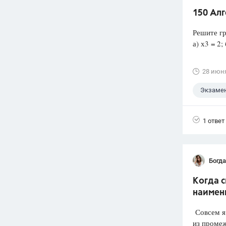
150 Ал
Решите гр
а) х3 = 2; 
28 июн
Экзаме
1 ответ
Богд
Когда 
наимен
Совсем я 
из промеж