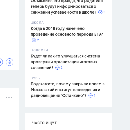
Объясните, это правда, что родители
теперь будут информироваться о
3
снижении успеваемости в школе?
ШКОЛА
спитание
Когда в 2018 году намечено
проведение основного периода ЕГЭ?
2
НОВОСТИ
Будет ли как-то улучшаться система
проверки и организации итоговых
2
сочинений?
ВУЗЫ
Подскажите, почему закрыли прием в
Московский институт телевидения и
1
радиовещания "Останкино"?
ЧАСТО ИЩУТ