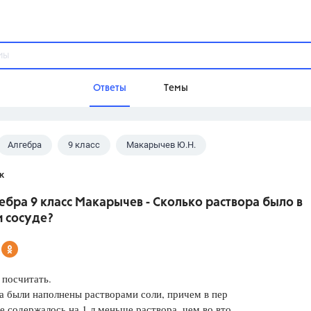
Ответы
Темы
Алгебра
9 класс
Макарычев Ю.Н.
ы
Домашнее задание
Русский язык,
Химия,
Геометрия,
к
Обществознание,
Физика
ебра 9 класс Макарычев - Сколько раствора было в
Школа
 сосуде?
9 класс,
8 класс,
11 класс,
10 клас
6 класс,
4 класс,
5 класс,
1 класс,
Учебники
 посчитать.
а были наполнены растворами соли, причем в пер
Разумовская М.М.,
Габриелян О.С
е содержалось на 1 л меньше раствора, чем во вто
Рудзитис Г.Е.,
Цыбулько И.П.,
Атан