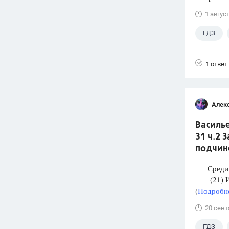
1 авгус
ГДЗ
1 ответ
Алек
Василье
31 ч.2 
подчин
Среди п
(21) И М
(
Подробне
20 сент
ГДЗ