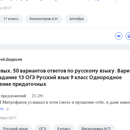
та 2017
11 класс
Колмогоров А.Н.
Алгебра
сей Дедушев
вых. 50 вариантов ответов по русскому языку. Вари
Задание 13 ОГЭ Русский язык 9 класс Однородное
ение придаточных
редложений 21-29:
итрофанов услышал в этом смехе и прощение себе, и даже какое
е...
)
ября 2017
Русский язык
ОГЭ
9 класс
Васильевых И.П.