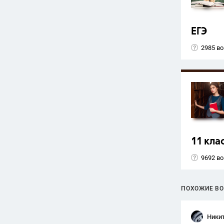
ЕГЭ
2985 в
11 кла
9692 в
ПОХОЖИЕ В
Ники