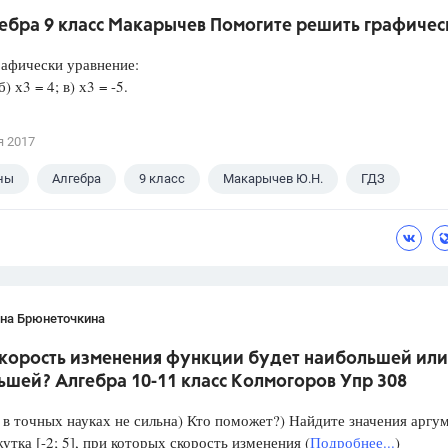
гебра 9 класс Макарычев Помогите решить графичес
афически уравнение:
б) х3 = 4; в) х3 = -5.
я 2017
ны
Алгебра
9 класс
Макарычев Ю.Н.
ГДЗ
ана Брюнеточкина
скорость изменения функции будет наибольшей или
ьшей? Алгебра 10-11 класс Колмогоров Упр 308
в точных науках не сильна) Кто поможет?) Найдите значения аргу
утка [-2; 5], при которых скорость изменения (
Подробнее...
)