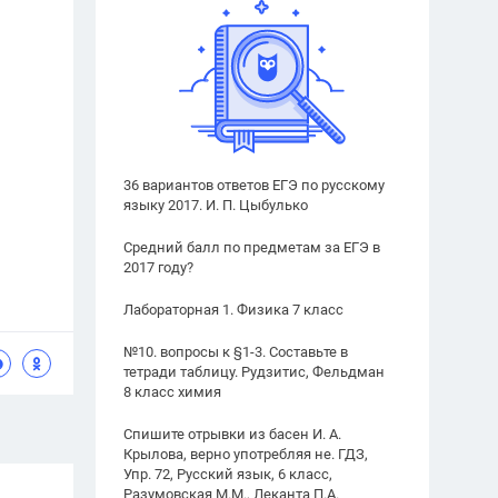
36 вариантов ответов ЕГЭ по русскому
языку 2017. И. П. Цыбулько
Средний балл по предметам за ЕГЭ в
2017 году?
Лабораторная 1. Физика 7 класс
№10. вопросы к §1-3. Составьте в
тетради таблицу. Рудзитис, Фельдман
8 класс химия
Спишите отрывки из басен И. А.
Крылова, верно употребляя не. ГДЗ,
Упр. 72, Русский язык, 6 класс,
Разумовская М.М., Леканта П.А.