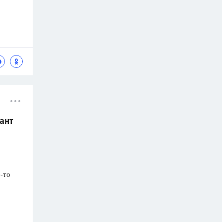
ант
-то