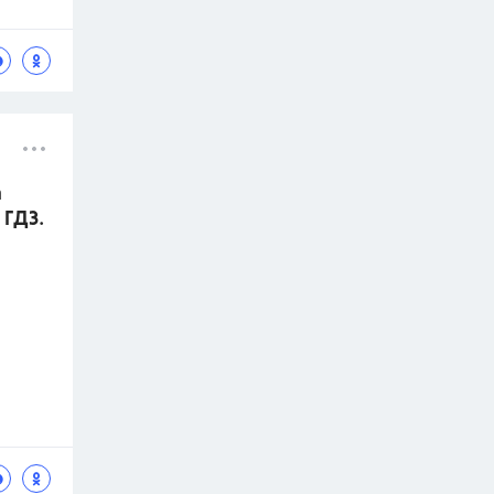
а
 ГДЗ.