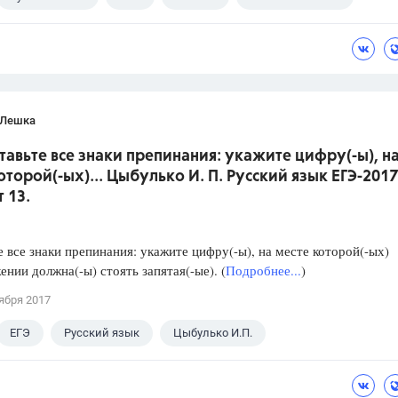
 Лешка
ставьте все знаки препинания: укажите цифру(-ы), н
оторой(-ых)... Цыбулько И. П. Русский язык ЕГЭ-2017
 13.
е все знаки препинания: укажите цифру(-ы), на месте которой(-ых)
ении должна(-ы) стоять запятая(-ые). (
Подробнее...
)
ября 2017
ЕГЭ
Русский язык
Цыбулько И.П.