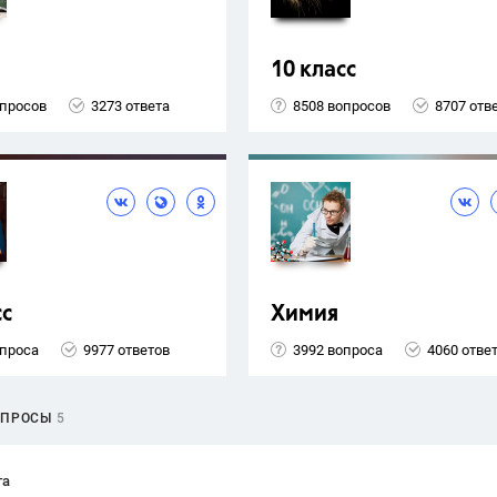
10 класс
опросов
3273 ответа
8508 вопросов
8707 отв
сс
Химия
опроса
9977 ответов
3992 вопроса
4060 отве
ОПРОСЫ
5
та