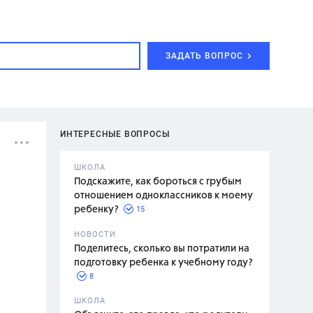
ЗАДАТЬ ВОПРОС
ИНТЕРЕСНЫЕ ВОПРОСЫ
ШКОЛА
Подскажите, как бороться с грубым
отношением одноклассников к моему
15
ребенку?
с,
7 класс,
НОВОСТИ
2 класс
Поделитесь, сколько вы потратили на
подготовку ребенка к учебному году?
8
.,
ШКОЛА
асян Л.С.,