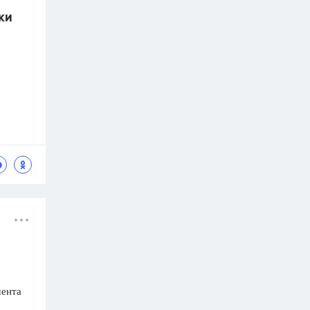
ки
мента