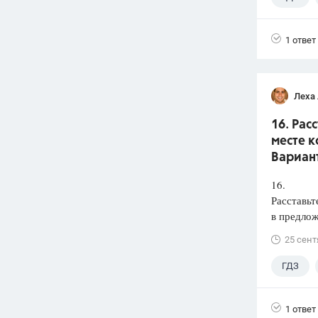
1 ответ
Леха
16. Рас
месте к
Вариант
16.
Расставьт
в предлож
25 сент
ГДЗ
1 ответ