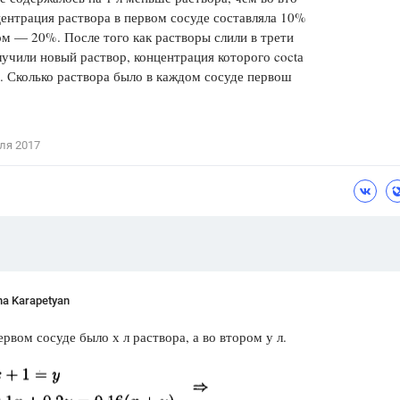
ентрация раствора в первом сосуде составляла 10%
Цветков Л. А.
ом — 20%. После того как растворы слили в трети
лучили новый раствор, концентрация которого coctа
Психология
. Сколько раствора было в каждом сосуде первош
Отношения,
Любовь,
Красота,
Во
ПОКАЗАТЬ ВСЕ
ля 2017
ina Karapetyan
ервом сосуде было х л раствора, а во втором у л.