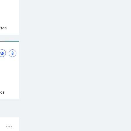
етов
тов