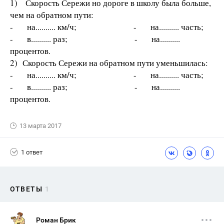
1) Скорость Сережи но дороге в школу была больше,
чем на обратном пути:
- на.......... км/ч; - на.......... часть;
- в.......... раз; - на..........
процентов.
2) Скорость Сережи на обратном пути уменьшилась:
- на.......... км/ч; - на.......... часть;
- в.......... раз; - на..........
процентов.
13 марта 2017
1 ответ
ОТВЕТЫ
1
Роман Брик