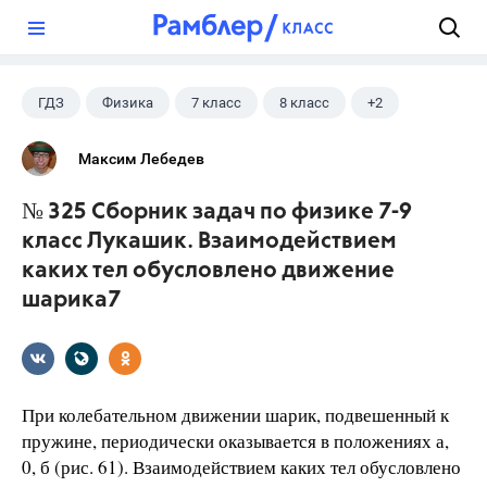
?
ГДЗ
Физика
7 класс
8 класс
+2
9 класс
Лукашик В.И.
Максим Лебедев
№ 325 Сборник задач по физике 7-9
класс Лукашик. Взаимодействием
каких тел обусловлено движение
шарика7
При колебательном движении шарик, подвешенный к
пружине, периодически оказывается в положениях а,
0, б (рис. 61). Взаимодействием каких тел обусловлено