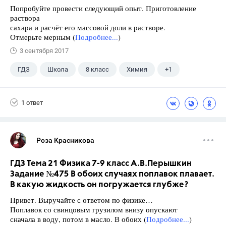
Попробуйте провести следующий опыт. Приготовление
раствора
сахара и расчёт его массовой доли в растворе.
Отмерьте мерным (
Подробнее...
)
3 сентября 2017
ГДЗ
Школа
8 класс
Химия
+1
Габриелян О.С.
1 ответ
Роза Красникова
ГДЗ Тема 21 Физика 7-9 класс А.В.Перышкин
Задание №475 В обоих случаях поплавок плавает.
В какую жидкость он погружается глубже?
Привет. Выручайте с ответом по физике…
Поплавок со свинцовым грузилом внизу опускают
сначала в воду, потом в масло. В обоих (
Подробнее...
)