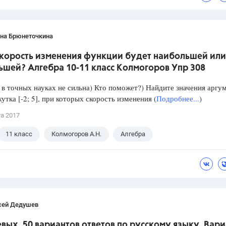
ана Брюнеточкина
скорость изменения функции будет наибольшей или
ьшей? Алгебра 10-11 класс Колмогоров Упр 308
в точных науках не сильна) Кто поможет?) Найдите значения аргу
утка [-2; 5], при которых скорость изменения (
Подробнее...
)
та 2017
11 класс
Колмогоров А.Н.
Алгебра
сей Дедушев
вых. 50 вариантов ответов по русскому языку. Вари