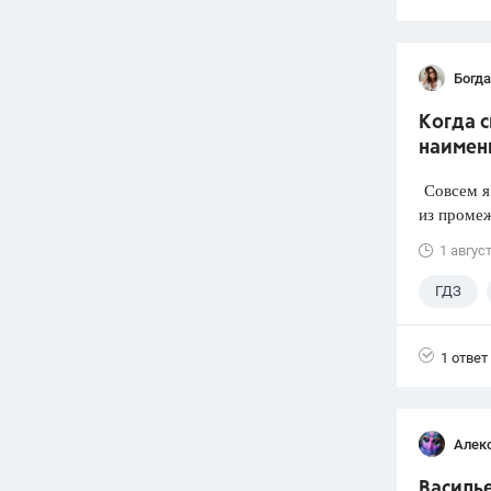
Богд
Когда 
наимен
Совсем я 
из промеж
1 авгус
ГДЗ
1 ответ
Алек
Василье