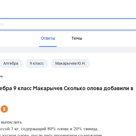
Ответы
Темы
Алгебра
9 класс
Макарычев Ю.Н.
ы
Домашнее задание
Русский язык,
Химия,
Геометрия,
ч
Обществознание,
Физика
ебра 9 класс Макарычев Сколько олова добавили в
Школа
?
9 класс,
8 класс,
11 класс,
10 клас
6 класс,
4 класс,
5 класс,
1 класс,
Учебники
 вычислить
ссой 3 кг, содержащий 80% олова и 20% свинца,
Разумовская М.М.,
Габриелян О.С
с куском олова, после чего процентное содержание
Рудзитис Г.Е.,
Цыбулько И.П.,
Атан