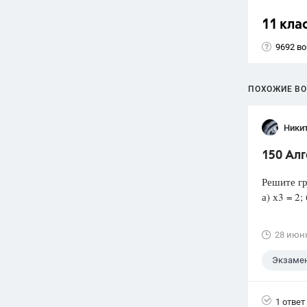
11 кла
9692 в
ПОХОЖИЕ В
Ники
150 Ал
Решите гр
а) х3 = 2; 
28 июн
Экзаме
1 ответ