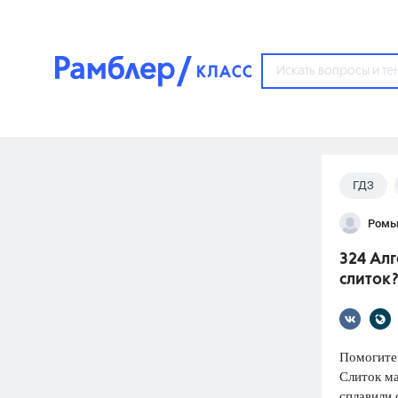
?
ГДЗ
Популярные тем
Ромы
ГДЗ
67571
ответ
324 Алг
ЕГЭ
слиток
3273
ответа
ОГЭ
3460
ответов
Помогите
Слиток ма
ФИПИ
сплавили 
30
ответов