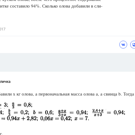
литке составило 94%. Сколько олова добавили в сли-
Цветков Л. А.
Психология
Отношения,
Любовь,
Красота,
Во
017
ПОКАЗАТЬ ВСЕ
личка
авили х кг олова, а первоначальная масса олова а, а свинца b. Тогда
г.