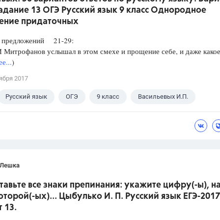
Задание 13 ОГЭ Русский язык 9 класс Однородное
ение придаточных
редложений 21-29:
итрофанов услышал в этом смехе и прощение себе, и даже какое
е...
)
ября 2017
Русский язык
ОГЭ
9 класс
Васильевых И.П.
 Лешка
ставьте все знаки препинания: укажите цифру(-ы), н
оторой(-ых)... Цыбулько И. П. Русский язык ЕГЭ-2017
 13.