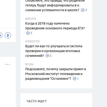
Объясните, это правда, что родители
теперь будут информироваться о
3
снижении успеваемости в школе?
ШКОЛА
спитание
Когда в 2018 году намечено
проведение основного периода ЕГЭ?
2
НОВОСТИ
Будет ли как-то улучшаться система
проверки и организации итоговых
2
сочинений?
ВУЗЫ
Подскажите, почему закрыли прием в
Московский институт телевидения и
1
радиовещания "Останкино"?
ЧАСТО ИЩУТ