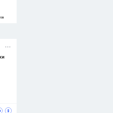
тов
ки