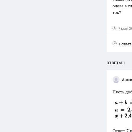
олова в с
Вузы
ток?
1752
ответа
Олимпиады
7 мая 2
82
ответа
Spotlight
1 ответ
1551
ответ
ГИА
ОТВЕТЫ
1
280
ответов
Анже
Пусть доб
Ответ: 7 к