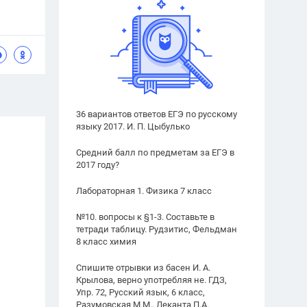
36 вариантов ответов ЕГЭ по русскому
языку 2017. И. П. Цыбулько
Средний балл по предметам за ЕГЭ в
2017 году?
Лабораторная 1. Физика 7 класс
№10. вопросы к §1-3. Составьте в
тетради таблицу. Рудзитис, Фельдман
8 класс химия
Спишите отрывки из басен И. А.
Крылова, верно употребляя не. ГДЗ,
Упр. 72, Русский язык, 6 класс,
Разумовская М.М., Леканта П.А.