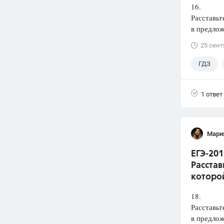
16.
Расставьт
в предлож
25 сент
ГДЗ
1 ответ
Мари
ЕГЭ-201
Расстав
которой
18.
Расставьт
в предлож