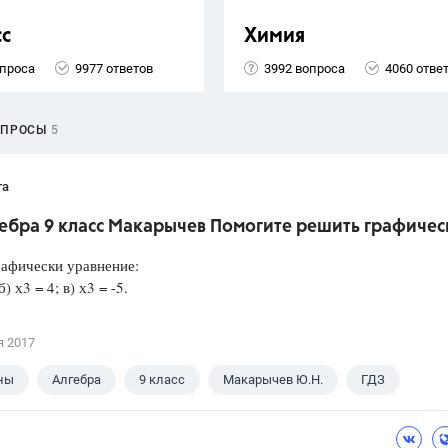
сс
Химия
опроса
9977 ответов
3992 вопроса
4060 отве
ОПРОСЫ
5
та
гебра 9 класс Макарычев Помогите решить графичес
афически уравнение:
б) х3 = 4; в) х3 = -5.
я 2017
ны
Алгебра
9 класс
Макарычев Ю.Н.
ГДЗ