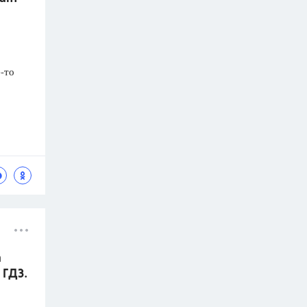
-то
а
 ГДЗ.