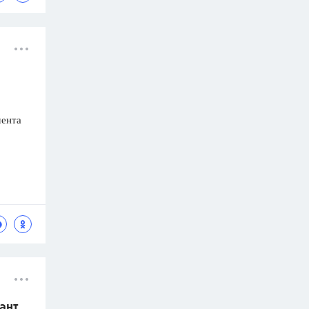
мента
ант