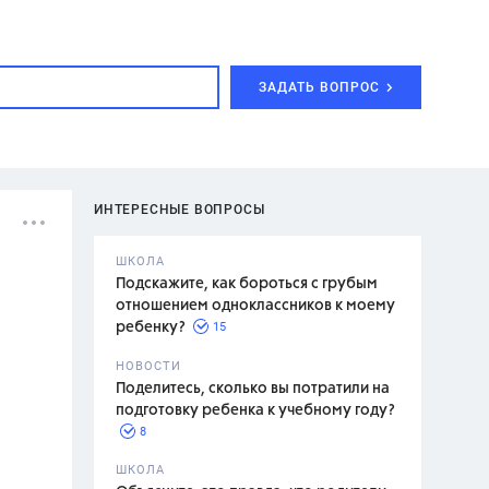
ЗАДАТЬ ВОПРОС
ИНТЕРЕСНЫЕ ВОПРОСЫ
ШКОЛА
Подскажите, как бороться с грубым
отношением одноклассников к моему
15
ребенку?
с,
7 класс,
НОВОСТИ
2 класс
Поделитесь, сколько вы потратили на
подготовку ребенка к учебному году?
8
.,
ШКОЛА
асян Л.С.,