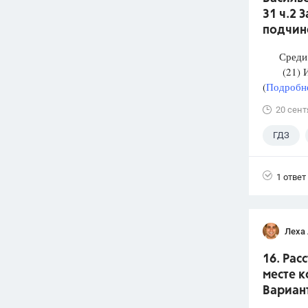
31 ч.2 
подчин
Среди п
(21) И М
(
Подробне
20 сент
ГДЗ
1 ответ
Леха
16. Рас
месте к
Вариант