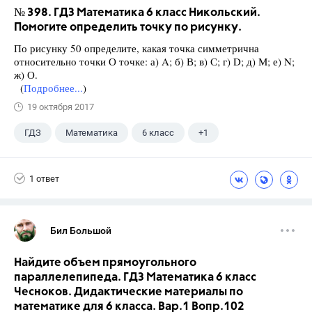
№ 398. ГДЗ Математика 6 класс Никольский.
Помогите определить точку по рисунку.
По рисунку 50 определите, какая точка симметрична
относительно точки О точке: а) A; б) В; в) С; г) D; д) М; е) N;
ж) О.
(
Подробнее...
)
19 октября 2017
ГДЗ
Математика
6 класс
+1
Никольский С.М.
1 ответ
Бил Большой
Найдите объем прямоугольного
параллелепипеда. ГДЗ Математика 6 класс
Чесноков. Дидактические материалы по
математике для 6 класса. Вар.1 Вопр.102