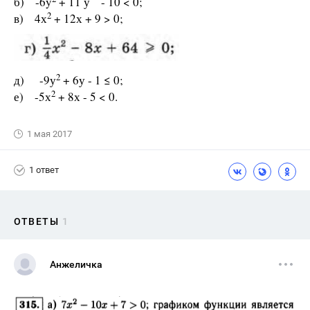
б) -6y
+ 11 у - 10 < 0;
2
в) 4х
+ 12х + 9 > 0;
2
д) -9у
+ 6у - 1 ≤ 0;
2
е) -5х
+ 8х - 5 < 0.
1 мая 2017
1 ответ
ОТВЕТЫ
1
Анжеличка