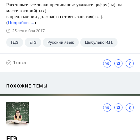
Расставьте все знаки препинания: укажите цифру(-ы), на
месте которой(-ых)
в предложении должна(-ы) стоять запятая(-ые).
(
Подробнее...
)
25 сентября 2017
ГДЗ
ЕГЭ
Русский язык
Цыбулько И.П.
1 ответ
ПОХОЖИЕ ТЕМЫ
ЕГЭ