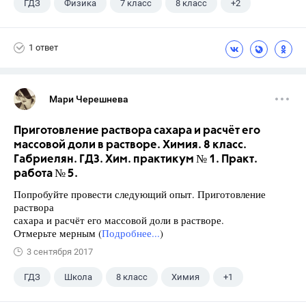
ГДЗ
Физика
7 класс
8 класс
+2
9 класс
Лукашик В.И.
1 ответ
Мари Черешнева
Приготовление раствора сахара и расчёт его
массовой доли в растворе. Химия. 8 класс.
Габриелян. ГДЗ. Хим. практикум № 1. Практ.
работа № 5.
Попробуйте провести следующий опыт. Приготовление
раствора
сахара и расчёт его массовой доли в растворе.
Отмерьте мерным (
Подробнее...
)
3 сентября 2017
ГДЗ
Школа
8 класс
Химия
+1
Габриелян О.С.