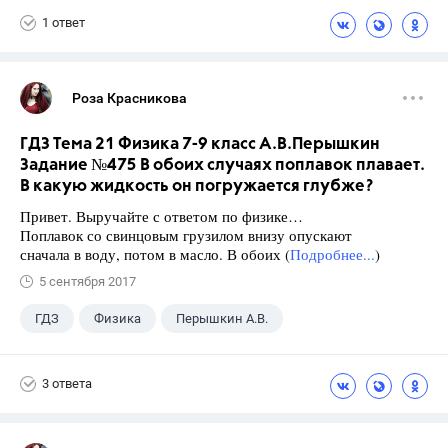
1 ответ
Роза Красникова
ГДЗ Тема 21 Физика 7-9 класс А.В.Перышкин
Задание №475 В обоих случаях поплавок плавает.
В какую жидкость он погружается глубже?
Привет. Выручайте с ответом по физике…
Поплавок со свинцовым грузилом внизу опускают
сначала в воду, потом в масло. В обоих (
Подробнее...
)
5 сентября 2017
ГДЗ
Физика
Перышкин А.В.
Школа
+1
7 класс
3 ответа