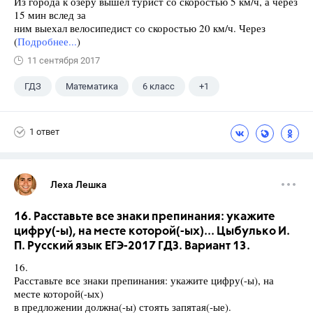
Из города к озеру вышел турист со скоростью 5 км/ч, а через
15 мин вслед за
ним выехал велосипедист со скоростью 20 км/ч. Через
(
Подробнее...
)
11 сентября 2017
ГДЗ
Математика
6 класс
+1
Дорофеев Г. В.
1 ответ
Леха Лешка
16. Расставьте все знаки препинания: укажите
цифру(-ы), на месте которой(-ых)... Цыбулько И.
П. Русский язык ЕГЭ-2017 ГДЗ. Вариант 13.
16.
Расставьте все знаки препинания: укажите цифру(-ы), на
месте которой(-ых)
в предложении должна(-ы) стоять запятая(-ые).