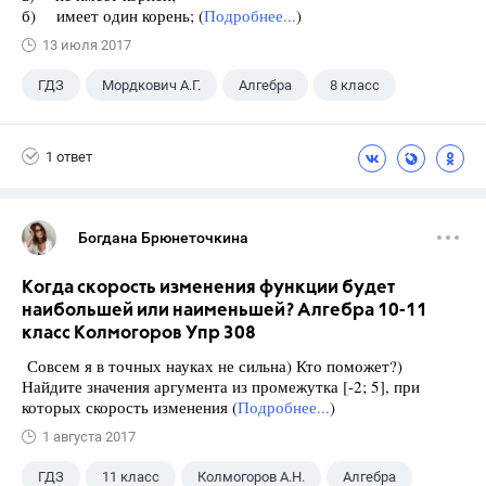
б) имеет один корень; (
Подробнее...
)
13 июля 2017
ГДЗ
Мордкович А.Г.
Алгебра
8 класс
1 ответ
Богдана Брюнеточкина
Когда скорость изменения функции будет
наибольшей или наименьшей? Алгебра 10-11
класс Колмогоров Упр 308
Совсем я в точных науках не сильна) Кто поможет?)
Найдите значения аргумента из промежутка [-2; 5], при
которых скорость изменения (
Подробнее...
)
1 августа 2017
ГДЗ
11 класс
Колмогоров А.Н.
Алгебра