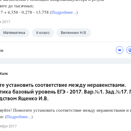
лите до тысячных:
57 + 4,356 ∙ 0,278 - 13,758 (
Подробнее...
)
я 2017
Математика
6 класс
Виленкин Н.Я.
ов
Халк
е установить соответствие между неравенствами.
ика базовый уровень ЕГЭ - 2017. Вар.№1. Зад.№17.
дством Ященко И.В.
уйте! Помогите установить соответствие между неравенствами и 
: (
Подробнее...
)
ября 2017