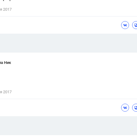
Цветков Л. А.
я 2017
Психология
Отношения,
Любовь,
Красота,
Во
ПОКАЗАТЬ ВСЕ
ла Ник
я 2017