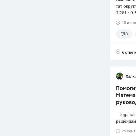
тат округ
3,281 ∙ 0,
15 июл
ГДЗ
6 ответ
Халк 
Помогит
Математ
руково
Здравств
решениями
25 сент