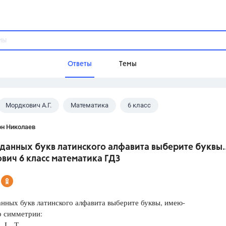
Ответы
Темы
Мордкович А.Г.
Математика
6 класс
ы
Домашнее задание
Русский язык,
Химия,
Геометрия,
он Николаев
Обществознание,
Физика
 данных букв латинского алфавита выберите буквы..
Школа
вич 6 класс математика ГДЗ
9 класс,
8 класс,
11 класс,
10 клас
6 класс,
4 класс,
5 класс,
1 класс,
Учебники
анных букв латинского алфавита выберите буквы, имею-
р симметрии:
Разумовская М.М.,
Габриелян О.С
 I Т
Рудзитис Г.Е.,
Цыбулько И.П.,
Атан