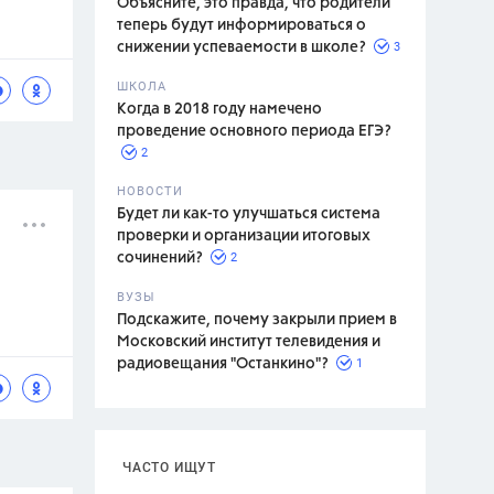
Объясните, это правда, что родители
теперь будут информироваться о
3
снижении успеваемости в школе?
ШКОЛА
спитание
Когда в 2018 году намечено
проведение основного периода ЕГЭ?
2
НОВОСТИ
Будет ли как-то улучшаться система
проверки и организации итоговых
2
сочинений?
ВУЗЫ
Подскажите, почему закрыли прием в
Московский институт телевидения и
1
радиовещания "Останкино"?
ЧАСТО ИЩУТ