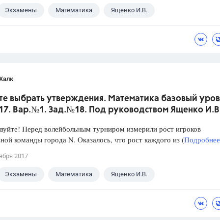
Экзамены
Математика
Ященко И.В.
Халк
те выбрать утверждения. Математика базовый уров
017. Вар.№1. Зад.№18. Под руководством Ященко И.В
уйте! Перед волейбольным турниром измерили рост игроков
ной команды города N. Оказалось, что рост каждого из (
Подробнее.
ября 2017
Экзамены
Математика
Ященко И.В.