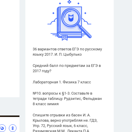
36 вариантов ответов ЕГЭ по русскому
языку 2017. И. П. Цыбулько
Средний балл по предметам за ЕГЭ в
2017 году?
Лабораторная 1. Физика 7 класс
№10. вопросы к §1-3. Составьте в
тетради таблицу. Рудзитис, Фельдман
8 класс химия
Спишите отрывки из басен И. А.
Крылова, верно употребляя не. ГДЗ,
Упр. 72, Русский язык, 6 класс,
Разумовская М.М., Леканта П.А.