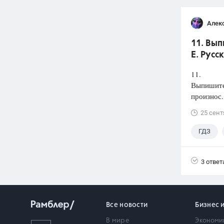
Алек
11. Вып
Е. Русс
11.
Выпишите 
произнос.
25 сент
ГДЗ
3 ответ
Все новости
Бизнес 
В мире
Экономи