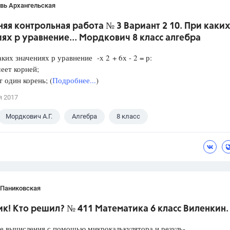
вь Архангельская
я контрольная работа № 3 Вариант 2 10. При каки
ях р уравнение... Мордкович 8 класс алгебра
аких значениях р уравнение -х 2 + 6х - 2 = р:
еет корней;
один корень; (
Подробнее...
)
я 2017
Мордкович А.Г.
Алгебра
8 класс
 Паниковская
к! Кто решил? № 411 Математика 6 класс Виленкин.
е вычисления с помощью микрокалькулятора и резуль-