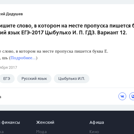
сей Дедушев
ишите слово, в котором на месте пропуска пишется 
кий язык ЕГЭ-2017 Цыбулько И. П. ГДЗ. Вариант 12.
слово, в котором на месте пропуска пишется буква Е.
, шь (
Подробнее...
)
ября 2017
ЕГЭ
Русский язык
Цыбулько И.П.
а
и финансы
Женский
Афиша
ка
Мода
Кино