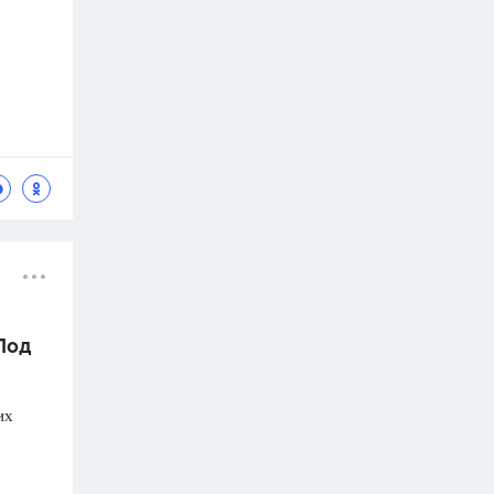
 Под
их