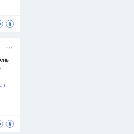
ень
.
..
)