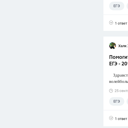
ЕГЭ
1 ответ
Халк 
Помоги
ЕГЭ - 2
Здравств
волейболь
25 сент
ЕГЭ
1 ответ