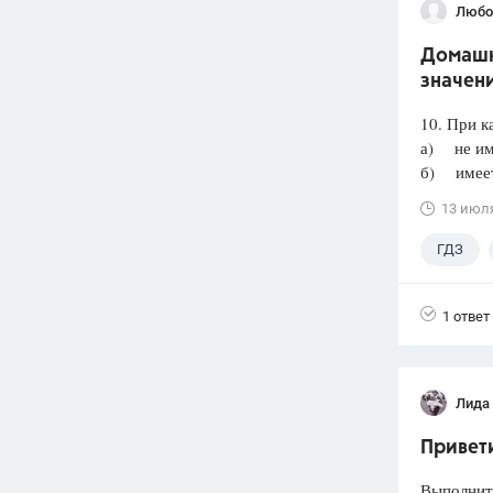
Любо
Домашня
значени
10. При к
а) не им
б) имеет 
13 июл
ГДЗ
1 ответ
Лида
Привети
Выполнит