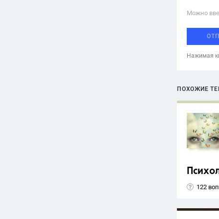
Можно вве
ОТ
Нажимая кн
ПОХОЖИЕ Т
Психо
122 во