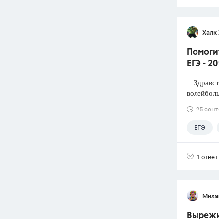
Халк 
Помоги
ЕГЭ - 2
Здравств
волейболь
25 сент
ЕГЭ
1 ответ
Миха
Вырежи 