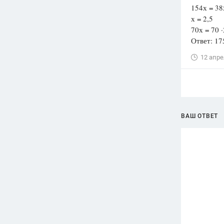
154х = 38
х = 2,5
70х = 70 
Ответ: 17
12 апре
ВАШ ОТВЕТ