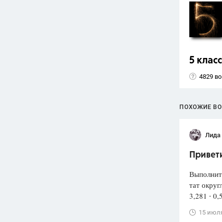
5 класс
4829 в
ПОХОЖИЕ В
Лида
Привети
Выполнит
тат округ
3,281 ∙ 0,
15 июл