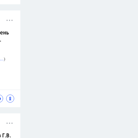
ень
.
..
)
Г.В.