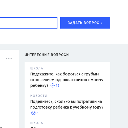
ЗАДАТЬ ВОПРОС
ИНТЕРЕСНЫЕ ВОПРОСЫ
ШКОЛА
Подскажите, как бороться с грубым
отношением одноклассников к моему
15
ребенку?
с,
7 класс,
НОВОСТИ
2 класс
Поделитесь, сколько вы потратили на
подготовку ребенка к учебному году?
8
.,
ШКОЛА
а
асян Л.С.,