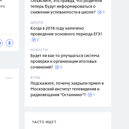
Объясните, это правда, что родители
его
теперь будут информироваться о
3
снижении успеваемости в школе?
ШКОЛА
спитание
Когда в 2018 году намечено
проведение основного периода ЕГЭ?
2
НОВОСТИ
Будет ли как-то улучшаться система
проверки и организации итоговых
2
сочинений?
ВУЗЫ
Подскажите, почему закрыли прием в
Московский институт телевидения и
1
радиовещания "Останкино"?
ЧАСТО ИЩУТ