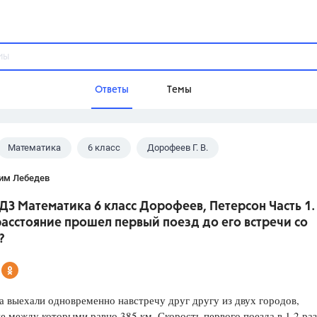
Ответы
Темы
Математика
6 класс
Дорофеев Г. В.
ы
Домашнее задание
Русский язык,
Химия,
Геометрия,
им Лебедев
Обществознание,
Физика
ДЗ Математика 6 класс Дорофеев, Петерсон Часть 1.
Школа
асстояние прошел первый поезд до его встречи со
9 класс,
8 класс,
11 класс,
10 клас
?
6 класс,
4 класс,
5 класс,
1 класс,
Учебники
а выехали одновременно навстречу друг другу из двух городов,
Разумовская М.М.,
Габриелян О.С
е между которыми равно 385 км. Скорость первого поезда в 1,2 раз
Рудзитис Г.Е.,
Цыбулько И.П.,
Атан