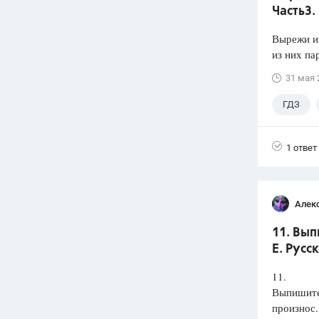
Часть3.
Вырежи из
из них па
31 мая 
ГДЗ
1 ответ
Алек
11. Вып
Е. Русс
11.
Выпишите 
произнос.