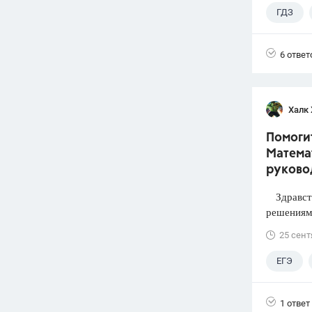
ГДЗ
6 ответ
Халк 
Помогит
Математ
руково
Здравств
решениями
25 сент
ЕГЭ
1 ответ