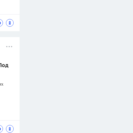
 Под
их