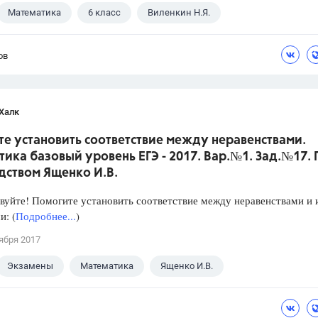
Математика
6 класс
Виленкин Н.Я.
ов
Халк
е установить соответствие между неравенствами.
ика базовый уровень ЕГЭ - 2017. Вар.№1. Зад.№17.
дством Ященко И.В.
уйте! Помогите установить соответствие между неравенствами и 
: (
Подробнее...
)
ября 2017
Экзамены
Математика
Ященко И.В.