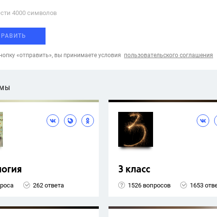
сти 4000 cимволов
ПРАВИТЬ
опку «отправить», вы принимаете условия
пользовательского соглашения
ЕМЫ
логия
3 класс
проса
262 ответа
1526 вопросов
1653 отв