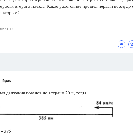
орости второго поезда. Какое расстояние прошел первый поезд до 
Цветков Л. А.
о вторым?
Психология
Отношения,
Любовь,
Красота,
Во
ля 2017
ПОКАЗАТЬ ВСЕ
н Брик
мя движения поездов до встречи 70 ч, тогда:
 = 385