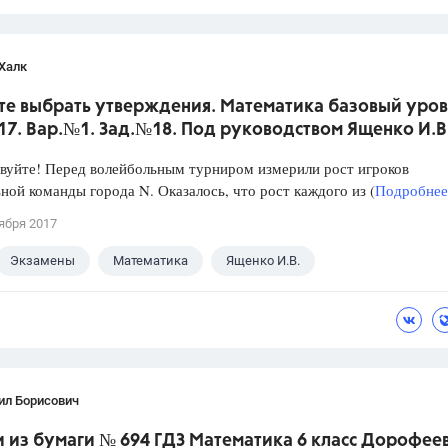
Халк
те выбрать утверждения. Математика базовый уров
017. Вар.№1. Зад.№18. Под руководством Ященко И.В
уйте! Перед волейбольным турниром измерили рост игроков
ной команды города N. Оказалось, что рост каждого из (
Подробнее.
ября 2017
Экзамены
Математика
Ященко И.В.
ил Борисович
из бумаги № 694 ГДЗ Математика 6 класс Дорофеев 