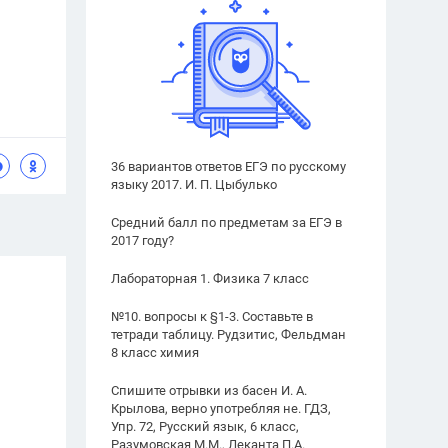
36 вариантов ответов ЕГЭ по русскому
языку 2017. И. П. Цыбулько
Средний балл по предметам за ЕГЭ в
2017 году?
Лабораторная 1. Физика 7 класс
№10. вопросы к §1-3. Составьте в
тетради таблицу. Рудзитис, Фельдман
8 класс химия
Спишите отрывки из басен И. А.
Крылова, верно употребляя не. ГДЗ,
Упр. 72, Русский язык, 6 класс,
Разумовская М.М., Леканта П.А.