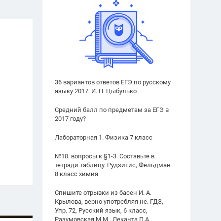
36 вариантов ответов ЕГЭ по русскому
языку 2017. И. П. Цыбулько
Средний балл по предметам за ЕГЭ в
2017 году?
Лабораторная 1. Физика 7 класс
№10. вопросы к §1-3. Составьте в
тетради таблицу. Рудзитис, Фельдман
8 класс химия
Спишите отрывки из басен И. А.
Крылова, верно употребляя не. ГДЗ,
Упр. 72, Русский язык, 6 класс,
Разумовская М.М., Леканта П.А.