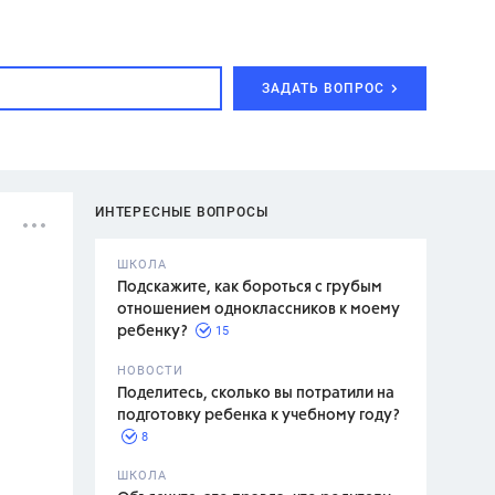
ЗАДАТЬ ВОПРОС
ИНТЕРЕСНЫЕ ВОПРОСЫ
ШКОЛА
Подскажите, как бороться с грубым
отношением одноклассников к моему
15
ребенку?
с,
7 класс,
НОВОСТИ
2 класс
Поделитесь, сколько вы потратили на
подготовку ребенка к учебному году?
8
.,
ШКОЛА
асян Л.С.,