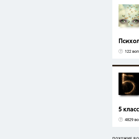
Психо
122 во
5 класс
4829 в
ПОХОЖИЕ В