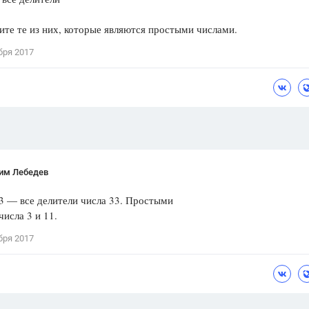
Цветков Л. А.
те те из них, которые являются простыми числами.
Психология
бря 2017
Отношения,
Любовь,
Красота,
Во
ПОКАЗАТЬ ВСЕ
им Лебедев
 33 — все делители числа 33. Простыми
числа 3 и 11.
бря 2017