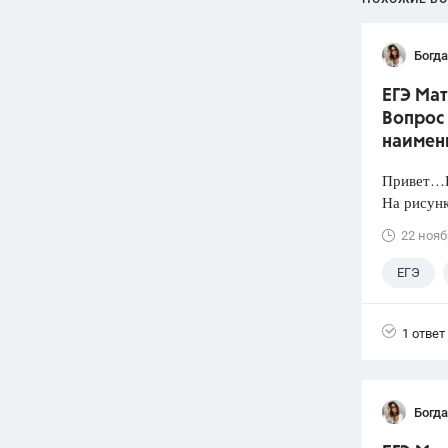
Богд
ЕГЭ Мат
Вопрос 
наимен
Привет…Н
На рисунк
22 нояб
ЕГЭ
1 ответ
Богд