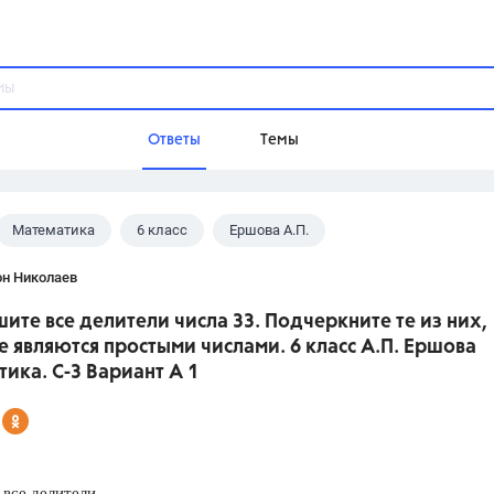
Ответы
Темы
Математика
6 класс
Ершова А.П.
ы
Домашнее задание
Русский язык,
Химия,
Геометрия,
он Николаев
Обществознание,
Физика
шите все делители числа 33. Подчеркните те из них,
Школа
 являются простыми числами. 6 класс А.П. Ершова
9 класс,
8 класс,
11 класс,
10 клас
ика. С-3 Вариант А 1
6 класс,
4 класс,
5 класс,
1 класс,
Учебники
Разумовская М.М.,
Габриелян О.С
все делители
Рудзитис Г.Е.,
Цыбулько И.П.,
Атан