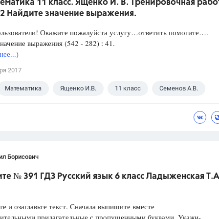
ематика 11 класс. Ященко И. В. Тренировочная рабо
 2 Найдите значение выражения.
ользователи! Окажите пожалуйста услугу…ответить помогите….
начение выражения (542 - 282) : 41.
ее...
)
ря 2017
Математика
Ященко И.В.
11 класс
Семенов А.В.
ил Борисович
е № 391 ГДЗ Русский язык 6 класс Ладыженская Т.А
е и озаглавьте текст. Сначала выпишите вместе
вительными прилагательные с пропущенными буквами. Укажи-