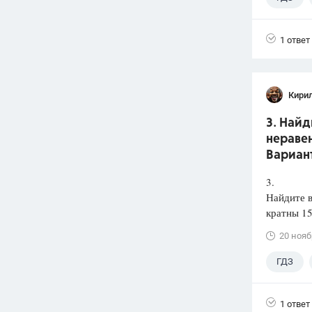
1 ответ
Кири
3. Найд
неравен
Вариант
3.
Найдите в
кратны 15
20 нояб
ГДЗ
1 ответ