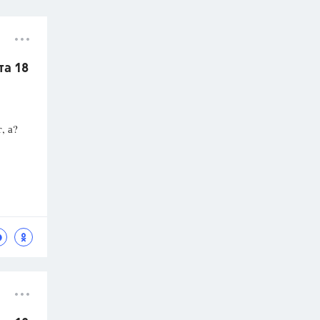
та 18
, а?