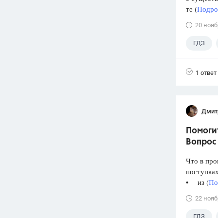
те (
Подроб
20 нояб
ГДЗ
1 ответ
Дмит
Помогит
Вопрос 
Что в про
поступках
• из (
По
22 нояб
ГДЗ