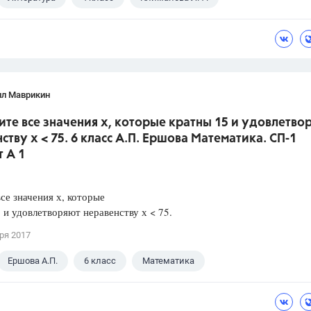
лл Маврикин
ите все значения х, которые кратны 15 и удовлетво
ству х < 75. 6 класс А.П. Ершова Математика. СП-1
 А 1
се значения х, которые
 и удовлетворяют неравенству х < 75.
ря 2017
Ершова А.П.
6 класс
Математика