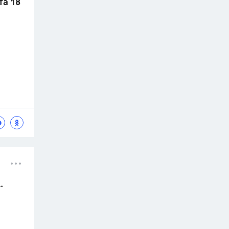
та 18
.