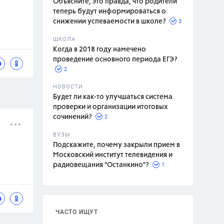
Объясните, это правда, что родители
теперь будут информироваться о
3
снижении успеваемости в школе?
ШКОЛА
спитание
Когда в 2018 году намечено
проведение основного периода ЕГЭ?
2
НОВОСТИ
Будет ли как-то улучшаться система
проверки и организации итоговых
2
сочинений?
ВУЗЫ
Подскажите, почему закрыли прием в
Московский институт телевидения и
1
радиовещания "Останкино"?
ЧАСТО ИЩУТ