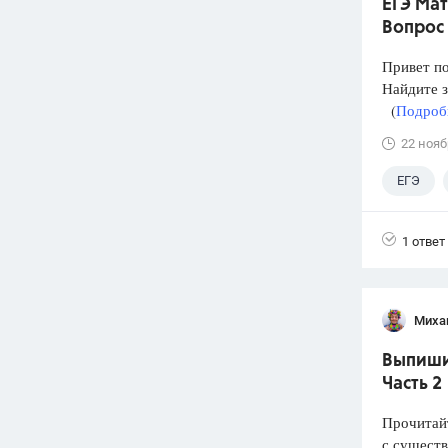
ЕГЭ Мат
Вопрос
Привет п
Найдите з
(
Подробн
22 нояб
ЕГЭ
1 ответ
Миха
Выпишит
Часть 2
Прочитайт
с сущест