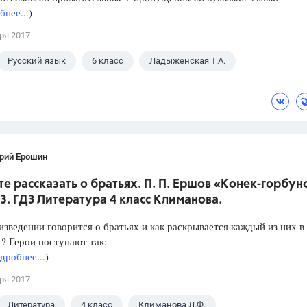
нее...
)
ря 2017
Русский язык
6 класс
Ладыженская Т.А.
рий Ерошин
е рассказать о братьях. П. П. Ершов «Конек-горбун
3. ГДЗ Литература 4 класс Климанова.
изведении говорится о братьях и как раскрывается каждый из них в
? Герои поступают так:
дробнее...
)
ря 2017
Литература
4 класс
Климанова Л.Ф.