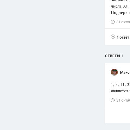
числа 33.
Вузы
Подчеркни
1752
ответа
31 октя
Олимпиады
82
ответа
1 ответ
Spotlight
1551
ответ
ОТВЕТЫ
1
ГИА
280
ответов
Макс
1, 3, 11,
являются 
31 октя