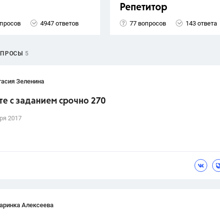
Репетитор
опросов
4947 ответов
77 вопросов
143 ответа
ОПРОСЫ
5
тасия Зеленина
е с заданием срочно 270
ря 2017
аринка Алексеева