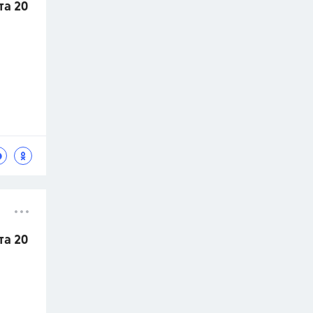
та 20
та 20