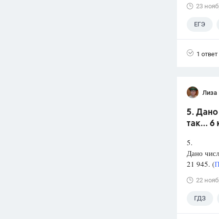
23 нояб
ЕГЭ
1 ответ
Лиза 
5. Дано
так... 
5.
Дано чис
21 945. (
П
22 нояб
ГДЗ