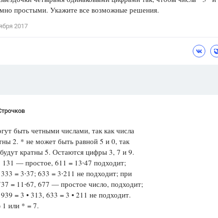
имно простыми. Укажите все возможные решения.
Цветков Л. А.
ября 2017
Психология
Отношения,
Любовь,
Красота,
Во
ПОКАЗАТЬ ВСЕ
Строчков
ут быть четными числами, так как числа
тны 2. * не может быть равной 5 и 0, так
 будут кратны 5. Остаются цифры 3, 7 и 9.
, 131 — простое, 611 = 13∙47 подходит;
, 333 = 3∙37; 633 = 3∙211 не подходит; при
7 = 11∙67, 677 — простое число, подходит;
 939 = 3 • 313, 633 = 3 • 211 не подходит.
 1 или * = 7.