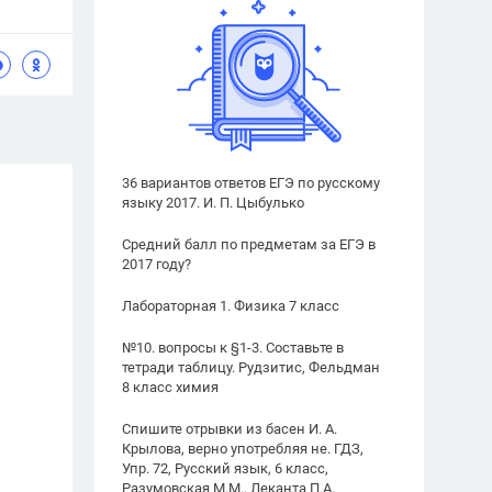
36 вариантов ответов ЕГЭ по русскому
языку 2017. И. П. Цыбулько
Средний балл по предметам за ЕГЭ в
2017 году?
Лабораторная 1. Физика 7 класс
№10. вопросы к §1-3. Составьте в
тетради таблицу. Рудзитис, Фельдман
8 класс химия
Спишите отрывки из басен И. А.
Крылова, верно употребляя не. ГДЗ,
Упр. 72, Русский язык, 6 класс,
Разумовская М.М., Леканта П.А.