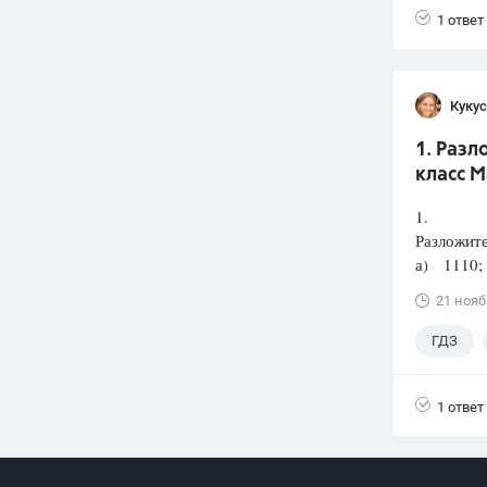
1 ответ
Кукус
1. Разл
класс М
1.
Разложите
а) 1110; 
21 нояб
ГДЗ
1 ответ