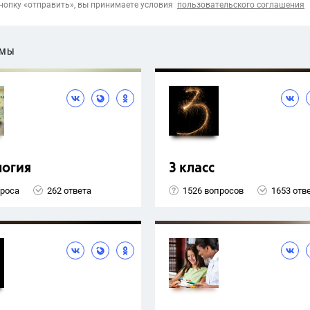
опку «отправить», вы принимаете условия
пользовательского соглашения
ЕМЫ
логия
3 класс
проса
262 ответа
1526 вопросов
1653 отв