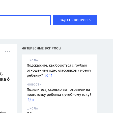
ЗАДАТЬ ВОПРОС
ИНТЕРЕСНЫЕ ВОПРОСЫ
ШКОЛА
Подскажите, как бороться с грубым
отношением одноклассников к моему
к,
15
ребенку?
ика 6
с,
7 класс,
НОВОСТИ
2 класс
Поделитесь, сколько вы потратили на
подготовку ребенка к учебному году?
8
.,
ШКОЛА
 6**
асян Л.С.,