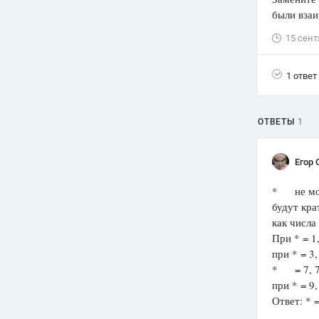
были вза
Вузы
1752
ответа
15 сент
Олимпиады
1 ответ
82
ответа
Spotlight
1551
ответ
ОТВЕТЫ
1
ГИА
280
ответов
Егор 
* не мог
будут кра
как числа
При * = 1
при * = 3
* = 7, 73
при * = 9,
Ответ: * =