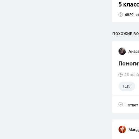
5 класс
4829 в
ПОХОЖИЕ В
Анас
Помогит
23 нояб
ГДЗ
1 ответ
Манд