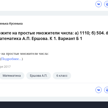
енька Кусенька
ожите на простые множители числа: а) 1110; б) 504. 
атематика А.П. Ершова. К 1. Вариант Б 1
 на простые множители числа:
(
Подробнее...
)
ря 2017
Математика
Ершова А.П.
6 класс