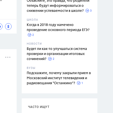
Объясните, это правда, что родители
теперь будут информироваться о
3
снижении успеваемости в школе?
ШКОЛА
спитание
Когда в 2018 году намечено
проведение основного периода ЕГЭ?
2
НОВОСТИ
Будет ли как-то улучшаться система
проверки и организации итоговых
2
сочинений?
ВУЗЫ
Подскажите, почему закрыли прием в
Московский институт телевидения и
1
радиовещания "Останкино"?
ЧАСТО ИЩУТ