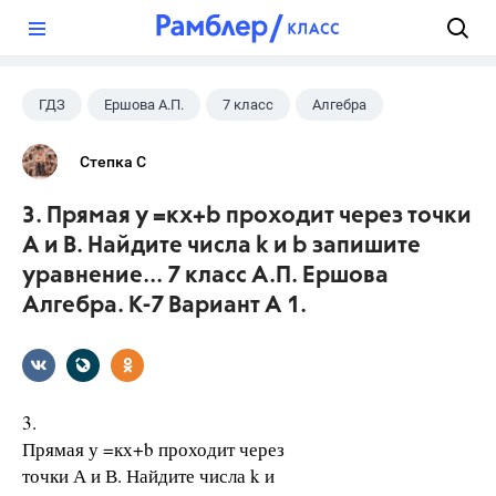
?
ГДЗ
Ершова А.П.
7 класс
Алгебра
Степка С
3. Прямая у =кх+b проходит через точки
А и В. Найдите числа k и b запишите
уравнение... 7 класс А.П. Ершова
Алгебра. К-7 Вариант А 1.
3.
Прямая у =кх+b проходит через
точки А и В. Найдите числа k и