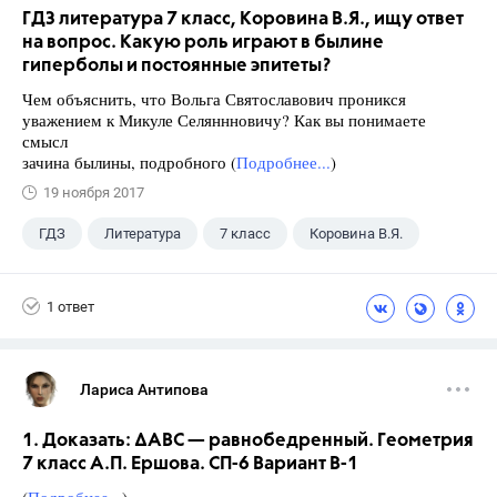
ГДЗ литература 7 класс, Коровина В.Я., ищу ответ
на вопрос. Какую роль играют в былине
гиперболы и постоянные эпитеты?
Чем объяснить, что Вольга Святославович проникся
уважением к Микуле Селяннновичу? Как вы понимаете
смысл
зачина былины, подробного (
Подробнее...
)
19 ноября 2017
ГДЗ
Литература
7 класс
Коровина В.Я.
1 ответ
Лариса Антипова
1. Доказать: ∆АВС — равнобедренный. Геометрия
7 класс А.П. Ершова. СП-6 Вариант В-1