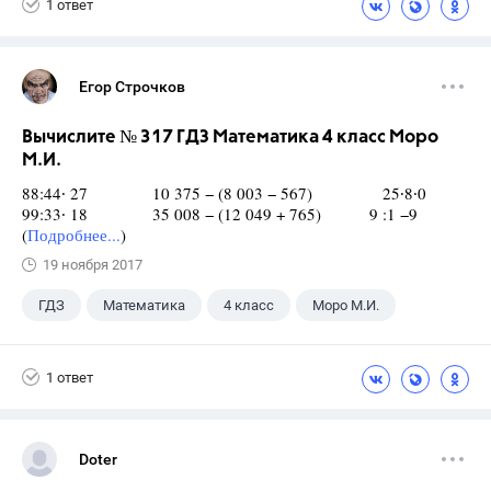
1 ответ
Егор Строчков
Вычислите № 317 ГДЗ Математика 4 класс Моро
М.И.
88:44∙ 27 10 375 − (8 003 − 567) 25∙8∙0
99:33∙ 18 35 008 − (12 049 + 765) 9 :1 −9
(
Подробнее...
)
19 ноября 2017
ГДЗ
Математика
4 класс
Моро М.И.
1 ответ
Doter