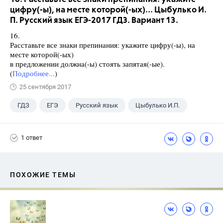
цифру(-ы), на месте которой(-ых)... Цыбулько И.
П. Русский язык ЕГЭ-2017 ГДЗ. Вариант 13.
16.
Расставьте все знаки препинания: укажите цифру(-ы), на
месте которой(-ых)
в предложении должна(-ы) стоять запятая(-ые).
(
Подробнее...
)
25 сентября 2017
ГДЗ
ЕГЭ
Русский язык
Цыбулько И.П.
1 ответ
ПОХОЖИЕ ТЕМЫ