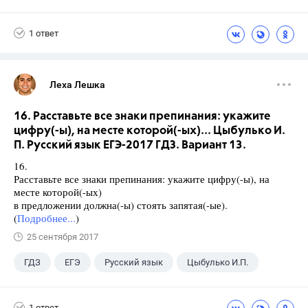
Габриелян О.С.
1 ответ
Леха Лешка
16. Расставьте все знаки препинания: укажите
цифру(-ы), на месте которой(-ых)... Цыбулько И.
П. Русский язык ЕГЭ-2017 ГДЗ. Вариант 13.
16.
Расставьте все знаки препинания: укажите цифру(-ы), на
месте которой(-ых)
в предложении должна(-ы) стоять запятая(-ые).
(
Подробнее...
)
25 сентября 2017
ГДЗ
ЕГЭ
Русский язык
Цыбулько И.П.
1 ответ