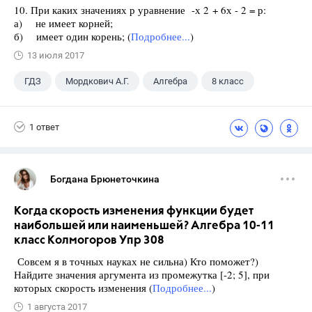
10. При каких значениях р уравнение -х 2 + 6х - 2 = р:
а) не имеет корней;
б) имеет один корень; (
Подробнее...
)
13 июля 2017
ГДЗ
Мордкович А.Г.
Алгебра
8 класс
1 ответ
Богдана Брюнеточкина
Когда скорость изменения функции будет
наибольшей или наименьшей? Алгебра 10-11
класс Колмогоров Упр 308
Совсем я в точных науках не сильна) Кто поможет?)
Найдите значения аргумента из промежутка [-2; 5], при
которых скорость изменения (
Подробнее...
)
1 августа 2017