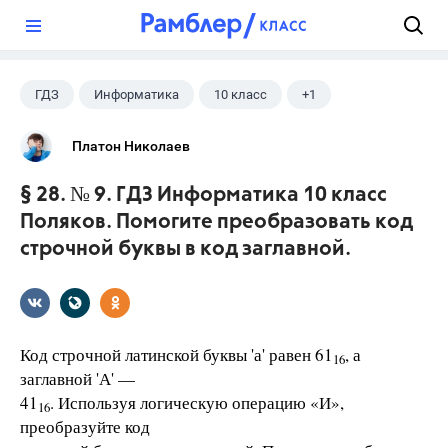
?
ГДЗ
Информатика
10 класс
+1
Поляков К.Ю.
Платон Николаев
§ 28. № 9. ГДЗ Информатика 10 класс
Поляков. Помогите преобразовать код
строчной буквы в код заглавной.
Код строчной латинской буквы 'а' равен 61
, а
16
заглавной 'А' —
41
. Используя логическую операцию «И»,
16
преобразуйте код