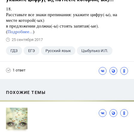
18.
Расставьте все знаки препинания: укажите цифру(-ы), на
месте которой(-ых)
в предложении должна(-ы) стоять запятая(-ые).
(
Подробнее...
)
25 сентября 2017
ГДЗ
ЕГЭ
Русский язык
Цыбулько И.П.
1 ответ
ПОХОЖИЕ ТЕМЫ