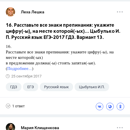
Леха Лешка
16. Расставьте все знаки препинания: укажите
цифру(-ы), на месте которой(-ых)... Цыбулько И.
П. Русский язык ЕГЭ-2017 ГДЗ. Вариант 13.
16.
Расставьте все знаки препинания: укажите цифру(-ы), на
месте которой(-ых)
в предложении должна(-ы) стоять запятая(-ые).
(
Подробнее...
)
25 сентября 2017
ГДЗ
ЕГЭ
Русский язык
Цыбулько И.П.
1 ответ
Мария Клищенкова