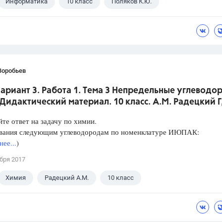
Информатика
10 класс
Поляков К.Ю.
Воробьев
Вариант 3. Работа 1. Тема 3 Непредельные углеводо
Дидактический материал. 10 класс. А.М. Радецкий 
те ответ на задачу по химии.
звания следующим углеводородам по номенклатуре ИЮПАК:
ее...
)
бря 2017
Химия
Радецкий А.М.
10 класс