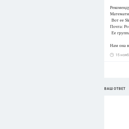
Рекоменд
Математи
Вот ее S
Почта: Po
Ее группа
Нам она в
15 нояб
ВАШ ОТВЕТ