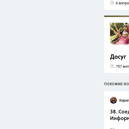
6 вопр
Досуг
757 во
ПОХОЖИЕ В
Кири
38. Сое
Информ