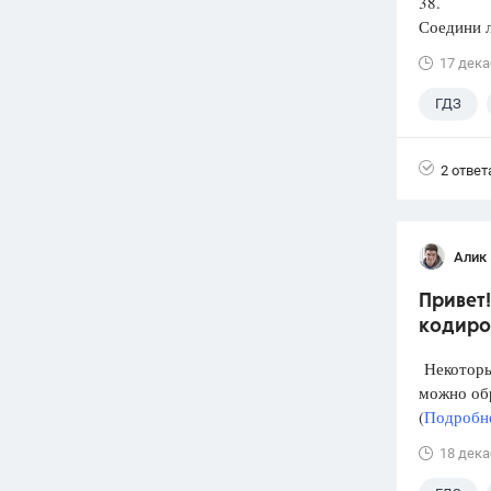
38.
Соедини л
17 дека
ГДЗ
2 ответ
Алик 
Привет!
кодиров
Некоторый
можно обр
(
Подробне
18 дека