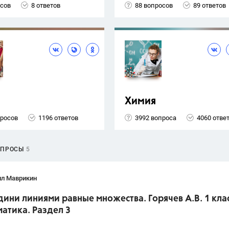
осов
8 ответов
88 вопросов
89 ответов
Химия
просов
1196 ответов
3992 вопроса
4060 отве
ОПРОСЫ
5
лл Маврикин
дини линиями равные множества. Горячев А.В. 1 кла
атика. Раздел 3