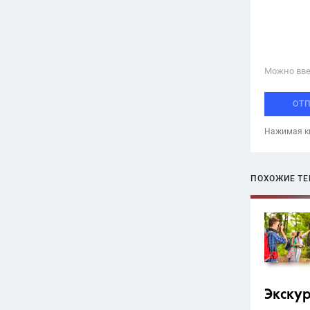
Можно вве
ОТ
Нажимая кн
ПОХОЖИЕ Т
Экску