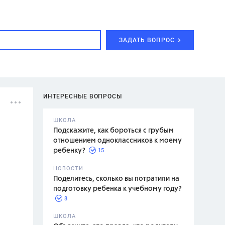
ЗАДАТЬ ВОПРОС
ИНТЕРЕСНЫЕ ВОПРОСЫ
ШКОЛА
Подскажите, как бороться с грубым
отношением одноклассников к моему
15
ребенку?
с,
7 класс,
НОВОСТИ
2 класс
Поделитесь, сколько вы потратили на
подготовку ребенка к учебному году?
8
.,
ШКОЛА
асян Л.С.,