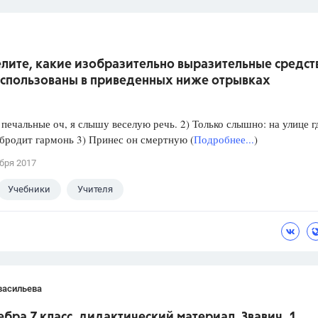
лите, какие изобразительно выразительные средст
использованы в приведенных ниже отрывках
 печальные оч, я слышу веселую речь. 2) Только слышно: на улице г
бродит гармонь 3) Принес он смертную (
Подробнее...
)
бря 2017
Учебники
Учителя
васильева
ебра 7 класс, дидактический материал, Звавич. 1