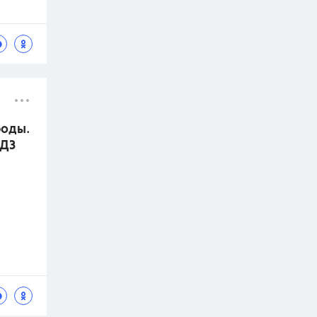
роды.
ГДЗ