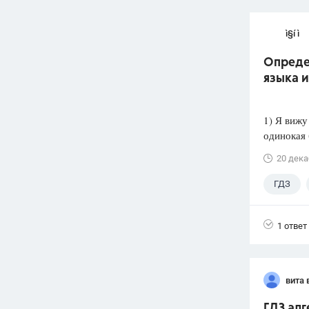
ì§í ì 
Опреде
языка 
1) Я вижу
одинокая 
20 дека
ГДЗ
1 ответ
вита 
ГДЗ алг