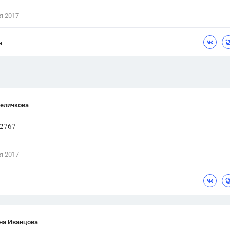
Цветков Л. А.
я 2017
Психология
а
Отношения,
Любовь,
Красота,
Во
ПОКАЗАТЬ ВСЕ
Величкова
32767
я 2017
на Иванцова