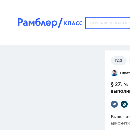
?
ГДЗ
Популярные тем
Плат
ГДЗ
67571
ответ
§ 27. №
ЕГЭ
выполн
3273
ответа
ОГЭ
3460
ответов
Выполните
арифметик
ФИПИ
30
ответов