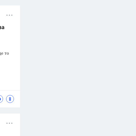
ва
де то