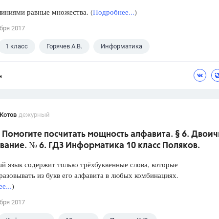
иниями равные множества. (
Подробнее...
)
бря 2017
1 класс
Горячев А.В.
Информатика
а
Котов
дежурный
 Помогите посчитать мощность алфавита. § 6. Двои
ание. № 6. ГДЗ Информатика 10 класс Поляков.
 язык содержит только трёхбуквенные слова, которые
азовывать из букв его алфавита в любых комбинациях.
е...
)
бря 2017