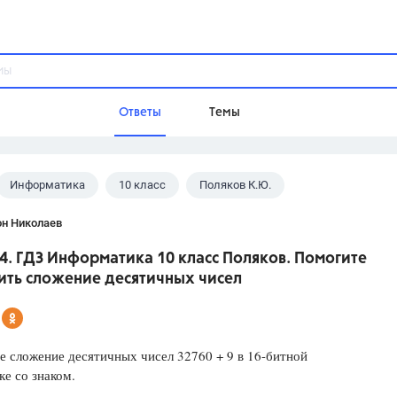
Ответы
Темы
Информатика
10 класс
Поляков К.Ю.
ы
Домашнее задание
Русский язык,
Химия,
Геометрия,
он Николаев
Обществознание,
Физика
 4. ГДЗ Информатика 10 класс Поляков. Помогите
Школа
ить сложение десятичных чисел
9 класс,
8 класс,
11 класс,
10 клас
6 класс,
4 класс,
5 класс,
1 класс,
Учебники
 сложение десятичных чисел 32760 + 9 в 16-битной
е со знаком.
Разумовская М.М.,
Габриелян О.С
Рудзитис Г.Е.,
Цыбулько И.П.,
Атан