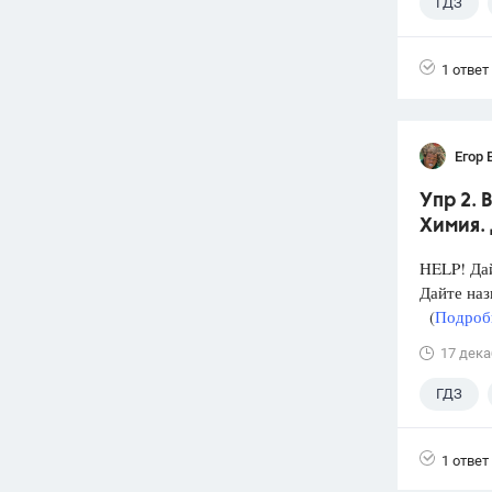
ГДЗ
1 ответ
Егор 
Упр 2. 
Химия. 
HELP! Дай
Дайте на
(
Подробн
17 дека
ГДЗ
1 ответ