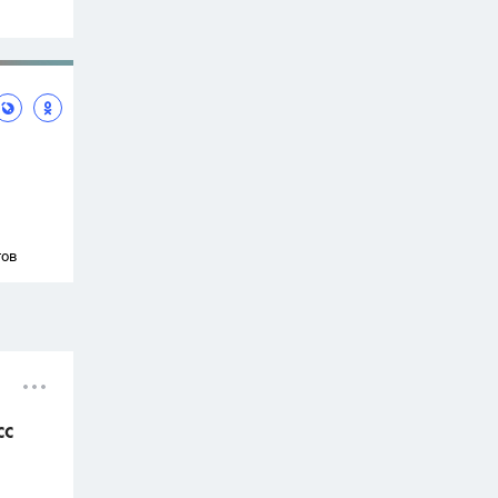
тов
сс