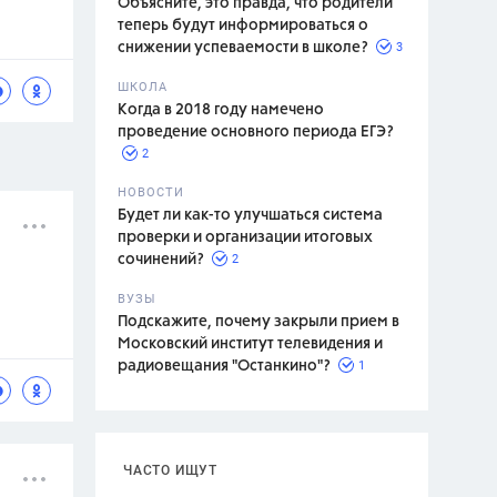
Объясните, это правда, что родители
теперь будут информироваться о
3
снижении успеваемости в школе?
ШКОЛА
спитание
Когда в 2018 году намечено
проведение основного периода ЕГЭ?
2
НОВОСТИ
Будет ли как-то улучшаться система
проверки и организации итоговых
2
сочинений?
ВУЗЫ
Подскажите, почему закрыли прием в
Московский институт телевидения и
1
радиовещания "Останкино"?
ЧАСТО ИЩУТ