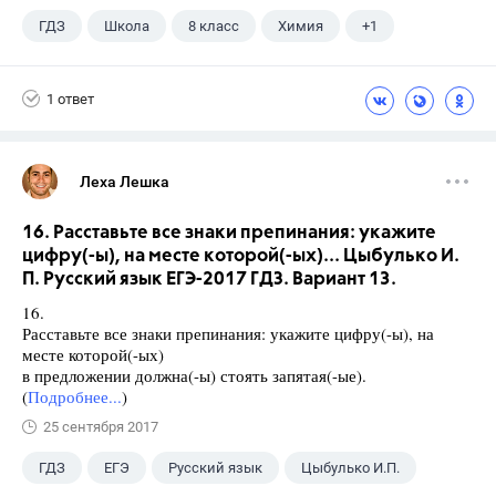
ГДЗ
Школа
8 класс
Химия
+1
Габриелян О.С.
1 ответ
Леха Лешка
16. Расставьте все знаки препинания: укажите
цифру(-ы), на месте которой(-ых)... Цыбулько И.
П. Русский язык ЕГЭ-2017 ГДЗ. Вариант 13.
16.
Расставьте все знаки препинания: укажите цифру(-ы), на
месте которой(-ых)
в предложении должна(-ы) стоять запятая(-ые).
(
Подробнее...
)
25 сентября 2017
ГДЗ
ЕГЭ
Русский язык
Цыбулько И.П.