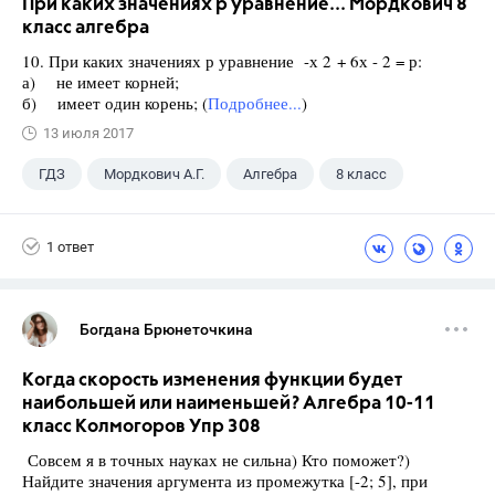
При каких значениях р уравнение... Мордкович 8
класс алгебра
10. При каких значениях р уравнение -х 2 + 6х - 2 = р:
а) не имеет корней;
б) имеет один корень; (
Подробнее...
)
13 июля 2017
ГДЗ
Мордкович А.Г.
Алгебра
8 класс
1 ответ
Богдана Брюнеточкина
Когда скорость изменения функции будет
наибольшей или наименьшей? Алгебра 10-11
класс Колмогоров Упр 308
Совсем я в точных науках не сильна) Кто поможет?)
Найдите значения аргумента из промежутка [-2; 5], при