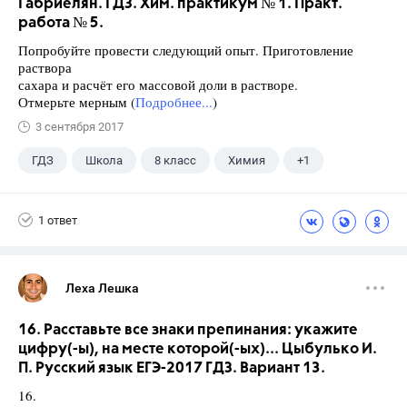
Габриелян. ГДЗ. Хим. практикум № 1. Практ.
работа № 5.
Попробуйте провести следующий опыт. Приготовление
раствора
сахара и расчёт его массовой доли в растворе.
Отмерьте мерным (
Подробнее...
)
3 сентября 2017
ГДЗ
Школа
8 класс
Химия
+1
Габриелян О.С.
1 ответ
Леха Лешка
16. Расставьте все знаки препинания: укажите
цифру(-ы), на месте которой(-ых)... Цыбулько И.
П. Русский язык ЕГЭ-2017 ГДЗ. Вариант 13.
16.