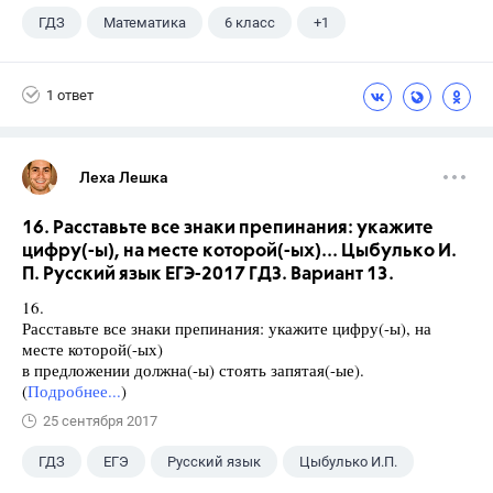
ГДЗ
Математика
6 класс
+1
Дорофеев Г. В.
1 ответ
Леха Лешка
16. Расставьте все знаки препинания: укажите
цифру(-ы), на месте которой(-ых)... Цыбулько И.
П. Русский язык ЕГЭ-2017 ГДЗ. Вариант 13.
16.
Расставьте все знаки препинания: укажите цифру(-ы), на
месте которой(-ых)
в предложении должна(-ы) стоять запятая(-ые).
(
Подробнее...
)
25 сентября 2017
ГДЗ
ЕГЭ
Русский язык
Цыбулько И.П.