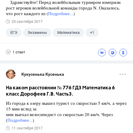
Здравствуйте! Перед волейбольным турниром измерили
рост игроков волейбольной команды города N. Оказалось,
что рост каждого из (
Подробнее...
)
25 сентября 2017
ЕГЭ
Экзамены
Математика
+1
Ященко И.В.
1 ответ
Кукусенька Кусенька
На каком расстоянии № 776 ГДЗ Математика 6
класс Дорофеев Г.В. Часть3.
Из города к озеру вышел турист со скоростью 5 км/ч, а через
15 мин вслед за
ним выехал велосипедист со скоростью 20 км/ч. Через
(
Подробнее...
)
11 сентября 2017