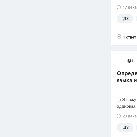
17 дека
ГДЗ
1 ответ
ì§í ì 
Опреде
языка 
1) Я вижу
одинокая 
20 дека
ГДЗ