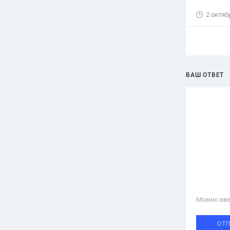
2 октяб
ВАШ ОТВЕТ
Можно вве
ОТ