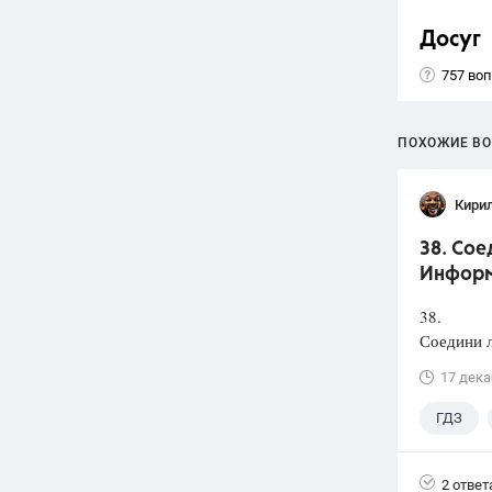
Досуг
757 во
ПОХОЖИЕ В
Кири
38. Сое
Информ
38.
Соедини л
17 дека
ГДЗ
2 ответ