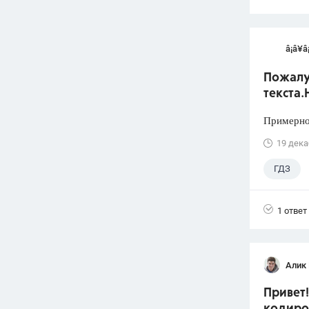
â¡â¥â
Пожалуй
текста.
Примерно 
19 дека
ГДЗ
1 ответ
Алик 
Привет!