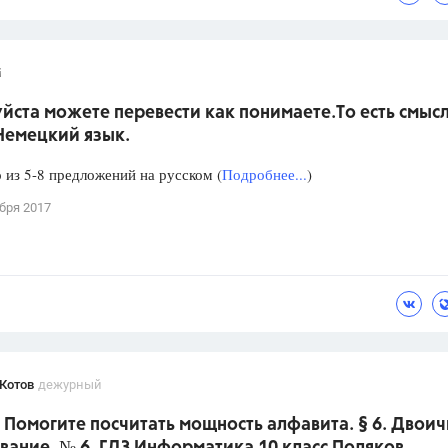
¡
ста можете перевести как понимаете.То есть смыс
Немецкий язык.
из 5-8 предложений на русском (
Подробнее...
)
бря 2017
Котов
дежурный
 Помогите посчитать мощность алфавита. § 6. Двои