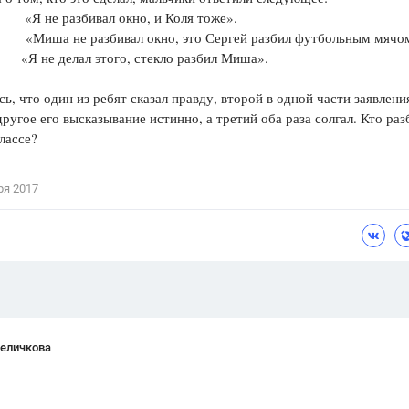
 не разбивал окно, и Коля тоже».
Цветков Л. А.
иша не разбивал окно, это Сергей разбил футбольным мячо
«Я не делал этого, стекло разбил Миша».
Психология
Отношения,
Любовь,
Красота,
Во
ь, что один из ребят сказал правду, второй в одной части заявлени
 другое его высказывание истинно, а третий оба раза солгал. Кто раз
ПОКАЗАТЬ ВСЕ
классе?
ря 2017
Величкова