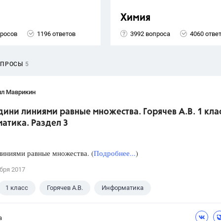
Химия
просов
1196 ответов
3992 вопроса
4060 отве
ОПРОСЫ
5
лл Маврикин
дини линиями равные множества. Горячев А.В. 1 кла
атика. Раздел 3
иниями равные множества. (
Подробнее...
)
бря 2017
1 класс
Горячев А.В.
Информатика
а