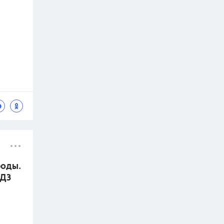
роды.
ГДЗ