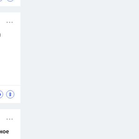
л
чное