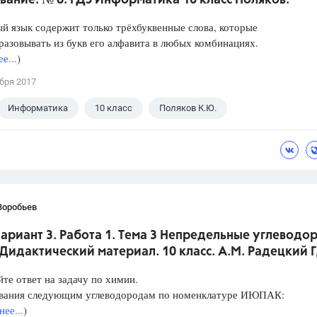
ание. № 6. ГДЗ Информатика 10 класс Поляков.
 язык содержит только трёхбуквенные слова, которые
азовывать из букв его алфавита в любых комбинациях.
е...
)
бря 2017
Информатика
10 класс
Поляков К.Ю.
Воробьев
Вариант 3. Работа 1. Тема 3 Непредельные углеводо
Дидактический материал. 10 класс. А.М. Радецкий 
те ответ на задачу по химии.
звания следующим углеводородам по номенклатуре ИЮПАК:
ее...
)