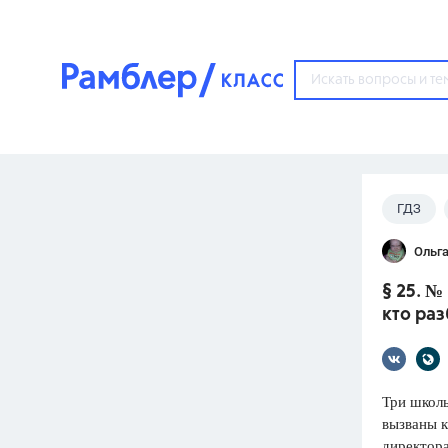
?
ГДЗ
Популярные тем
Ольга
ГДЗ
67571
ответ
§ 25. №
ЕГЭ
кто раз
3273
ответа
ОГЭ
3460
ответов
Три школь
вызваны к
ФИПИ
директора
30
ответов