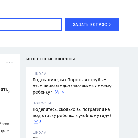
ЗАДАТЬ ВОПРОС
ИНТЕРЕСНЫЕ ВОПРОСЫ
ШКОЛА
Подскажите, как бороться с грубым
отношением одноклассников к моему
ять,
15
ребенку?
с,
7 класс,
НОВОСТИ
2 класс
Поделитесь, сколько вы потратили на
подготовку ребенка к учебному году?
8
 были
опрос
.,
ШКОЛА
асян Л.С.,