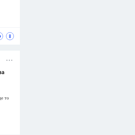
ва
де то