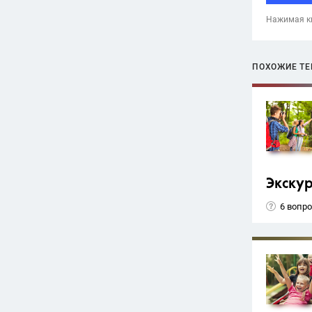
Нажимая кн
ПОХОЖИЕ Т
Экску
6 вопр