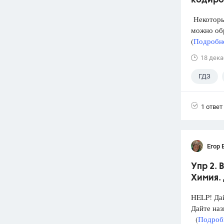
кодиров
Некоторый
можно обр
(
Подробне
18 дека
ГДЗ
1 ответ
Егор 
Упр 2. 
Химия. 
HELP! Дай
Дайте на
(
Подробн