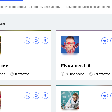
опку «отправить», вы принимаете условия
пользовательского соглашения
ЕМЫ
рсии
Мякишев Г.Я.
осов
8 ответов
88 вопросов
89 ответов