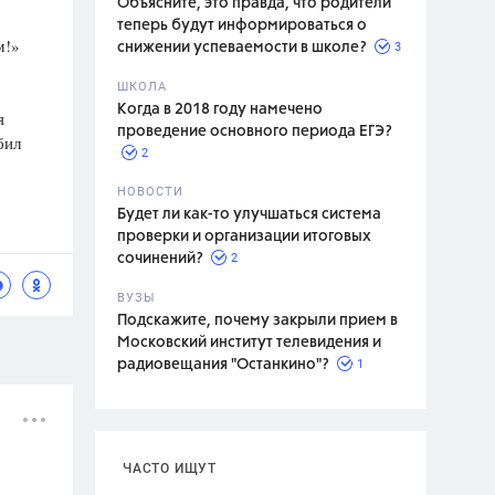
Объясните, это правда, что родители
теперь будут информироваться о
м!»
3
снижении успеваемости в школе?
ШКОЛА
спитание
Когда в 2018 году намечено
я
проведение основного периода ЕГЭ?
бил
2
НОВОСТИ
Будет ли как-то улучшаться система
проверки и организации итоговых
2
сочинений?
ВУЗЫ
Подскажите, почему закрыли прием в
Московский институт телевидения и
1
радиовещания "Останкино"?
ЧАСТО ИЩУТ