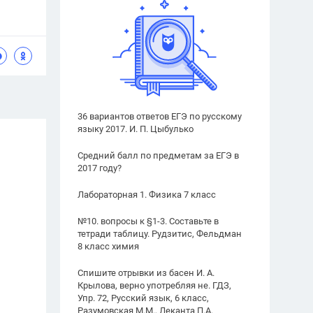
36 вариантов ответов ЕГЭ по русскому
языку 2017. И. П. Цыбулько
Средний балл по предметам за ЕГЭ в
2017 году?
Лабораторная 1. Физика 7 класс
№10. вопросы к §1-3. Составьте в
тетради таблицу. Рудзитис, Фельдман
8 класс химия
Спишите отрывки из басен И. А.
Крылова, верно употребляя не. ГДЗ,
Упр. 72, Русский язык, 6 класс,
Разумовская М.М., Леканта П.А.