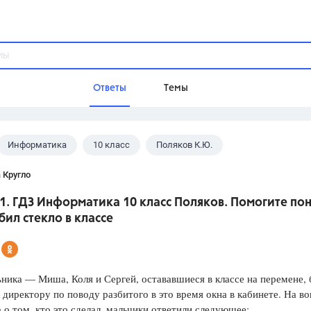
Ответы
Темы
Информатика
10 класс
Поляков К.Ю.
ы
Домашнее задание
Русский язык,
Химия,
Геометрия,
 Кругло
Обществознание,
Физика
 1. ГДЗ Информатика 10 класс Поляков. Помогите пон
Школа
бил стекло в классе
9 класс,
8 класс,
11 класс,
10 клас
6 класс,
4 класс,
5 класс,
1 класс,
Учебники
ника — Миша, Коля и Сергей, остававшиеся в классе на перемене,
 директору по поводу разбитого в это время окна в кабинете. На в
Разумовская М.М.,
Габриелян О.С
 о том, кто это сделал, мальчики ответили следующее:
Рудзитис Г.Е.,
Цыбулько И.П.,
Атан