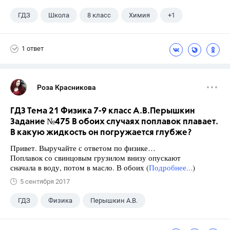
ГДЗ
Школа
8 класс
Химия
+1
Габриелян О.С.
1 ответ
Роза Красникова
ГДЗ Тема 21 Физика 7-9 класс А.В.Перышкин
Задание №475 В обоих случаях поплавок плавает.
В какую жидкость он погружается глубже?
Привет. Выручайте с ответом по физике…
Поплавок со свинцовым грузилом внизу опускают
сначала в воду, потом в масло. В обоих (
Подробнее...
)
5 сентября 2017
ГДЗ
Физика
Перышкин А.В.
Школа
+1
7 класс