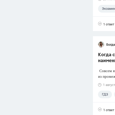
Экзаме
1 ответ
Богд
Когда 
наимен
Совсем я 
из промеж
1 авгус
ГДЗ
1 ответ