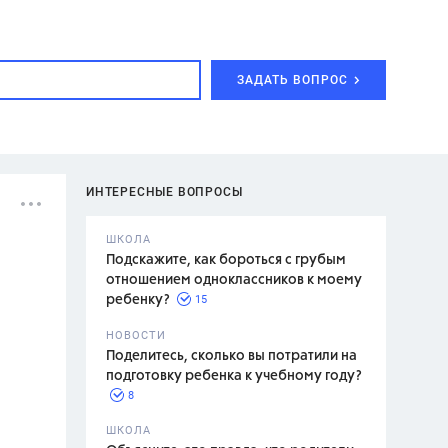
ЗАДАТЬ ВОПРОС
ИНТЕРЕСНЫЕ ВОПРОСЫ
ШКОЛА
Подскажите, как бороться с грубым
отношением одноклассников к моему
15
ребенку?
с,
7 класс,
НОВОСТИ
2 класс
Поделитесь, сколько вы потратили на
подготовку ребенка к учебному году?
8
.,
ШКОЛА
асян Л.С.,