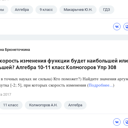
ны
Алгебра
9 класс
Макарычев Ю.Н.
ГДЗ
ана Брюнеточкина
скорость изменения функции будет наибольшей или
ьшей? Алгебра 10-11 класс Колмогоров Упр 308
в точных науках не сильна) Кто поможет?) Найдите значения аргу
утка [-2; 5], при которых скорость изменения (
Подробнее...
)
та 2017
11 класс
Колмогоров А.Н.
Алгебра