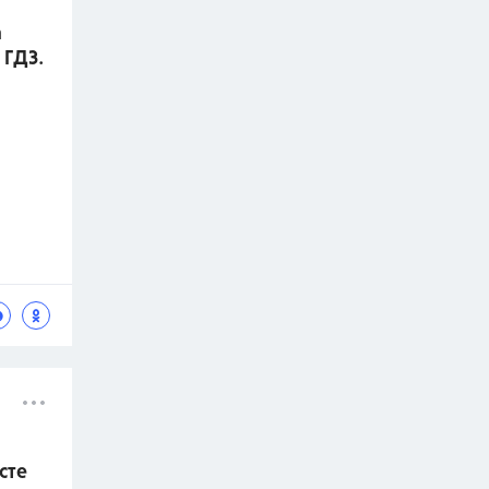
а
 ГДЗ.
сте