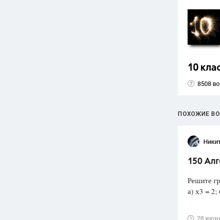
10 кла
8508 в
ПОХОЖИЕ В
Ники
150 Ал
Решите гр
а) х3 = 2; 
28 июн