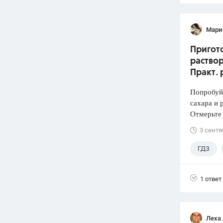
Мари
Пригото
раствор
Практ. 
Попробуй
сахара и 
Отмерьте
3 сентя
ГДЗ
1 ответ
Леха