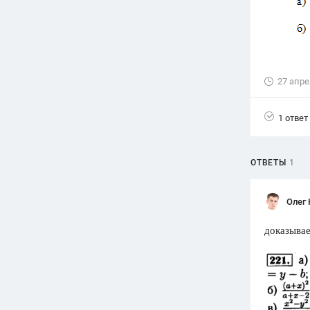
Вузы
1752
ответа
Олимпиады
82
ответа
27 апре
Spotlight
1551
ответ
1 ответ
ГИА
280
ответов
ОТВЕТЫ
1
Олег 
доказывае