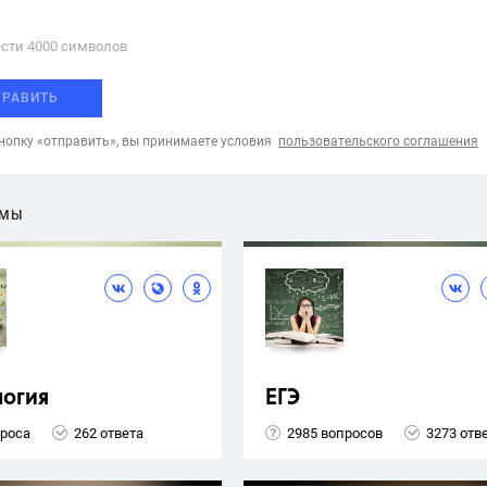
сти 4000 cимволов
ПРАВИТЬ
опку «отправить», вы принимаете условия
пользовательского соглашения
ЕМЫ
логия
ЕГЭ
проса
262 ответа
2985 вопросов
3273 отв