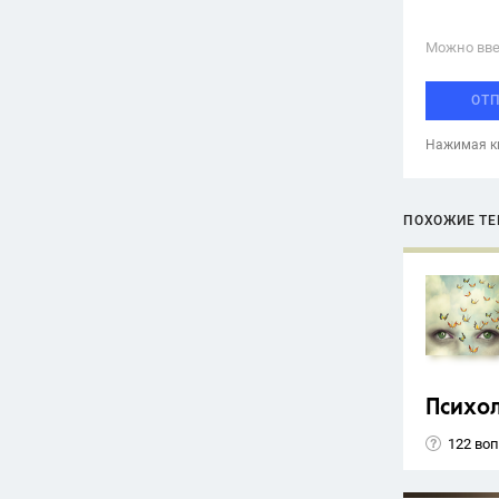
Можно вве
ОТ
Нажимая кн
ПОХОЖИЕ Т
Психо
122 во