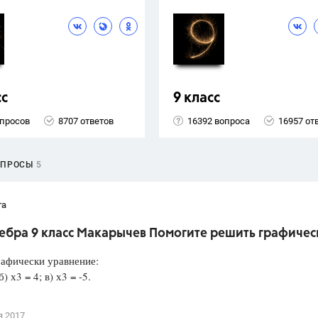
сс
9 класс
опросов
8707 ответов
16392 вопроса
16957 от
ОПРОСЫ
5
та
гебра 9 класс Макарычев Помогите решить графичес
афически уравнение:
б) х3 = 4; в) х3 = -5.
я 2017