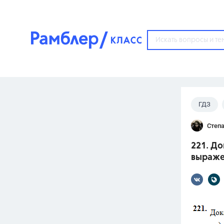
?
ГДЗ
Популярные тем
Степ
ГДЗ
67571
ответ
221. Д
ЕГЭ
выраже
3273
ответа
ОГЭ
3460
ответов
ФИПИ
30
ответов