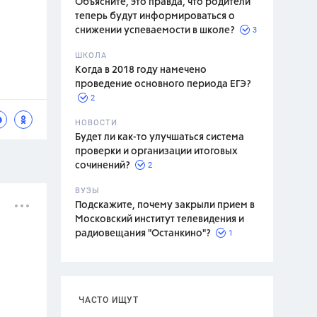
Объясните, это правда, что родители
теперь будут информироваться о
3
снижении успеваемости в школе?
ШКОЛА
спитание
Когда в 2018 году намечено
проведение основного периода ЕГЭ?
2
НОВОСТИ
Будет ли как-то улучшаться система
проверки и организации итоговых
2
сочинений?
ВУЗЫ
Подскажите, почему закрыли прием в
Московский институт телевидения и
1
радиовещания "Останкино"?
ЧАСТО ИЩУТ