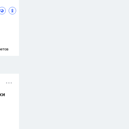
ветов
ки