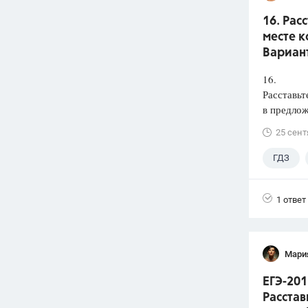
16. Рас
месте к
Вариант
16.
Расставьт
в предлож
25 сент
ГДЗ
1 ответ
Мари
ЕГЭ-201
Расстав