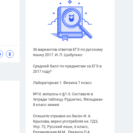
36 вариантов ответов ЕГЭ по русскому
языку 2017. И. П. Цыбулько
Средний балл по предметам за ЕГЭ в
2017 году?
Лабораторная 1. Физика 7 класс
№10. вопросы к §1-3. Составьте в
тетради таблицу. Рудзитис, Фельдман
8 класс химия
Спишите отрывки из басен И. А.
Крылова, верно употребляя не. ГДЗ,
Упр. 72, Русский язык, 6 класс,
Разумовская М.М., Леканта П.А.