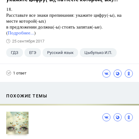
18.
Расставьте все знаки препинания: укажите цифру(-ы), на
месте которой(-ых)
в предложении должна(-ы) стоять запятая(-ые).
(
Подробнее...
)
25 сентября 2017
ГДЗ
ЕГЭ
Русский язык
Цыбулько И.П.
1 ответ
ПОХОЖИЕ ТЕМЫ