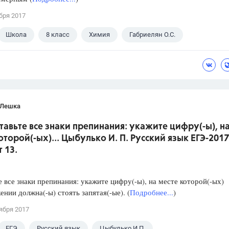
бря 2017
Школа
8 класс
Химия
Габриелян О.С.
 Лешка
ставьте все знаки препинания: укажите цифру(-ы), н
оторой(-ых)... Цыбулько И. П. Русский язык ЕГЭ-2017
 13.
е все знаки препинания: укажите цифру(-ы), на месте которой(-ых)
ении должна(-ы) стоять запятая(-ые). (
Подробнее...
)
ября 2017
ЕГЭ
Русский язык
Цыбулько И.П.