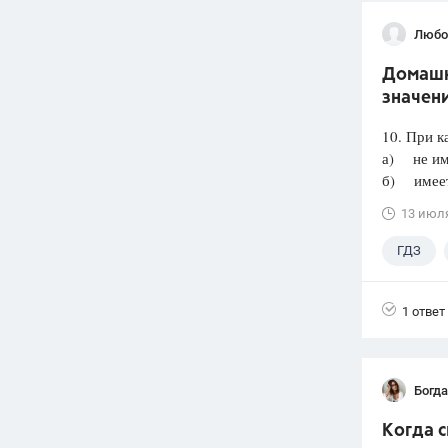
Любо
Домашня
значени
10. При к
а) не им
б) имеет 
13 июл
ГДЗ
1 ответ
Богд
Когда 