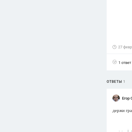
Вузы
1752
ответа
Олимпиады
82
ответа
Spotlight
27 февр
1551
ответ
ГИА
1 ответ
280
ответов
ОТВЕТЫ
1
Егор 
держи гр