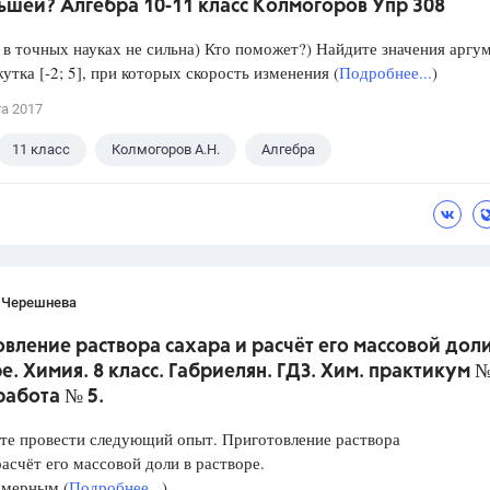
ьшей? Алгебра 10-11 класс Колмогоров Упр 308
в точных науках не сильна) Кто поможет?) Найдите значения аргу
утка [-2; 5], при которых скорость изменения (
Подробнее...
)
та 2017
11 класс
Колмогоров А.Н.
Алгебра
 Черешнева
вление раствора сахара и расчёт его массовой доли
е. Химия. 8 класс. Габриелян. ГДЗ. Хим. практикум №
работа № 5.
те провести следующий опыт. Приготовление раствора
расчёт его массовой доли в растворе.
 мерным (
Подробнее...
)