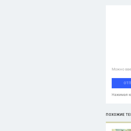
Можно вве
ОТ
Нажимая кн
ПОХОЖИЕ Т