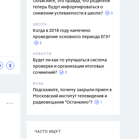
Объясните, это правда, что родители
теперь будут информироваться о
3
снижении успеваемости в школе?
ШКОЛА
спитание
Когда в 2018 году намечено
проведение основного периода ЕГЭ?
2
НОВОСТИ
Будет ли как-то улучшаться система
проверки и организации итоговых
2
сочинений?
ВУЗЫ
Подскажите, почему закрыли прием в
Московский институт телевидения и
1
радиовещания "Останкино"?
ЧАСТО ИЩУТ