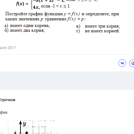
Цветков Л. А.
Психология
Отношения,
Любовь,
Красота,
Во
ПОКАЗАТЬ ВСЕ
аля 2017
Строчков
афик