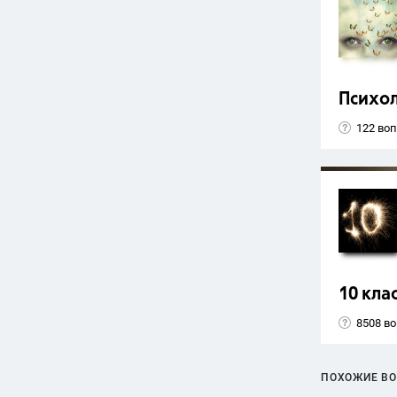
Психо
122 во
10 кла
8508 в
ПОХОЖИЕ В