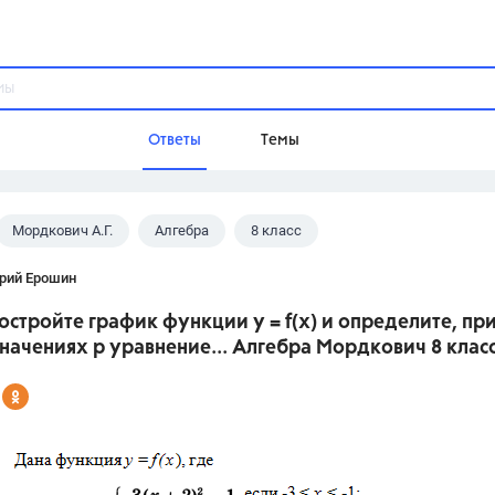
Ответы
Темы
Мордкович А.Г.
Алгебра
8 класс
ы
Домашнее задание
Русский язык,
Химия,
Геометрия,
рий Ерошин
Обществознание,
Физика
остройте график функции у = f(x) и определите, пр
Школа
начениях р уравнение... Алгебра Мордкович 8 клас
9 класс,
8 класс,
11 класс,
10 клас
6 класс,
4 класс,
5 класс,
1 класс,
Учебники
Разумовская М.М.,
Габриелян О.С
Рудзитис Г.Е.,
Цыбулько И.П.,
Атан