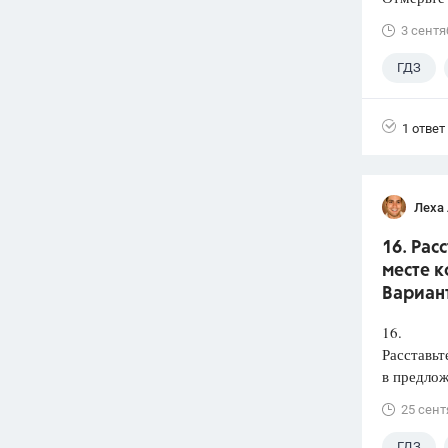
3 сентя
ГДЗ
1 ответ
Леха
16. Рас
месте к
Вариант
16.
Расставьт
в предлож
25 сент
ГДЗ