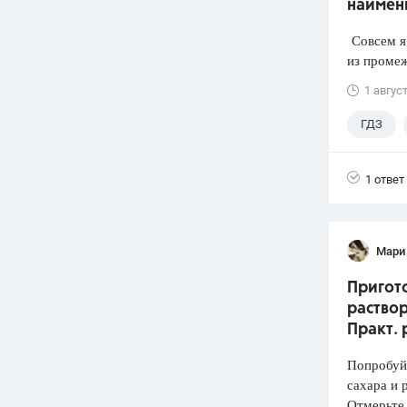
наимен
Совсем я 
из промеж
1 авгус
ГДЗ
1 ответ
Мари
Пригото
раствор
Практ. 
Попробуй
сахара и 
Отмерьте