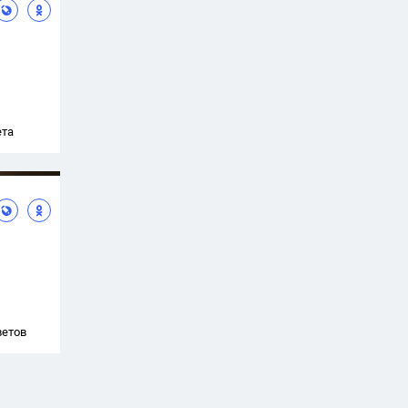
ета
ветов