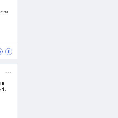
мента
 в
 1.