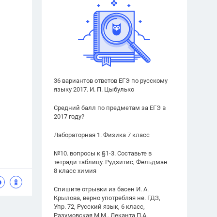
36 вариантов ответов ЕГЭ по русскому
языку 2017. И. П. Цыбулько
Средний балл по предметам за ЕГЭ в
2017 году?
Лабораторная 1. Физика 7 класс
№10. вопросы к §1-3. Составьте в
тетради таблицу. Рудзитис, Фельдман
8 класс химия
Спишите отрывки из басен И. А.
Крылова, верно употребляя не. ГДЗ,
Упр. 72, Русский язык, 6 класс,
Разумовская М.М., Леканта П.А.