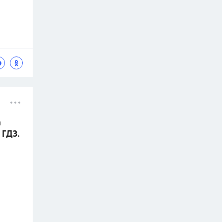
а
 ГДЗ.