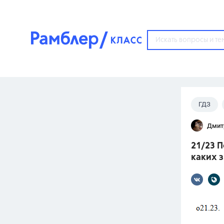
?
ГДЗ
Популярные тем
Дмит
ГДЗ
67571
ответ
21/23 П
ЕГЭ
каких з
3273
ответа
ОГЭ
3460
ответов
ФИПИ
30
ответов