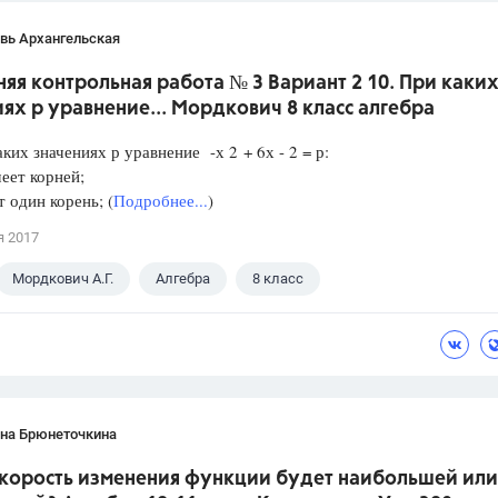
вь Архангельская
я контрольная работа № 3 Вариант 2 10. При каки
ях р уравнение... Мордкович 8 класс алгебра
аких значениях р уравнение -х 2 + 6х - 2 = р:
еет корней;
один корень; (
Подробнее...
)
я 2017
Мордкович А.Г.
Алгебра
8 класс
ана Брюнеточкина
скорость изменения функции будет наибольшей или