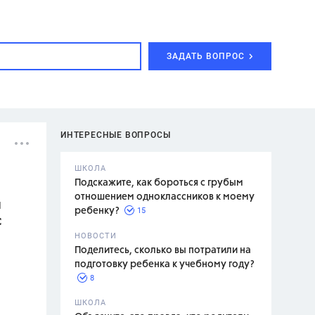
ЗАДАТЬ ВОПРОС
ИНТЕРЕСНЫЕ ВОПРОСЫ
ШКОЛА
Подскажите, как бороться с грубым
отношением одноклассников к моему
и
15
ребенку?
с
с,
7 класс,
НОВОСТИ
2 класс
Поделитесь, сколько вы потратили на
подготовку ребенка к учебному году?
8
.,
ШКОЛА
асян Л.С.,