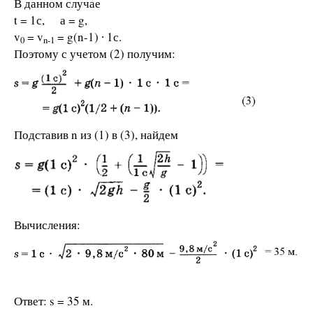
В данном случае
t = 1с, а = g,
v
= v
= g(n-1) ∙ 1с.
0
n-1
Поэтому с учетом (2) получим:
Подставив n из (1) в (3), найдем
Вычисления:
Ответ: s = 35 м.