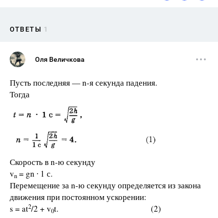
ОТВЕТЫ
1
Оля Величкова
Пусть последняя — n-я секунда падения.
Тогда
Скорость в n-ю секунду
v
= gn ∙ 1 с.
n
Перемещение за n-ю секунду определяется из закона
движения при постоянном ускорении:
2
s = at
/2 + v
t. (2)
0