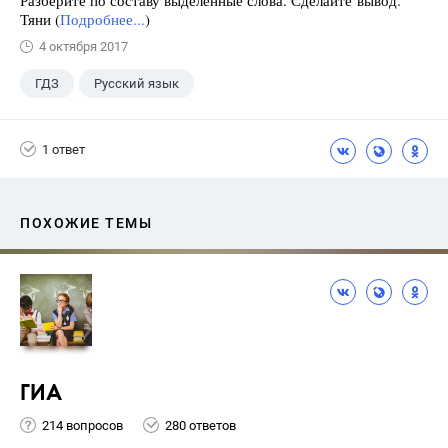
Разберите по составу выделенные слова. Сделайте вывод.
Тяни (
Подробнее...
)
4 октября 2017
ГДЗ
Русский язык
Разумовская М.М.
+1
7 класс
1 ответ
ПОХОЖИЕ ТЕМЫ
ГИА
214 вопросов
280 ответов