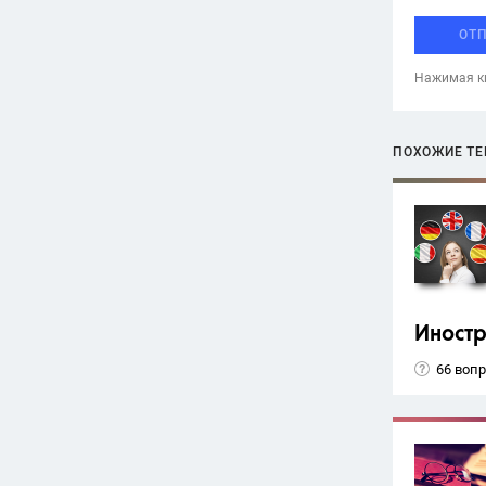
ОТ
Нажимая кн
ПОХОЖИЕ Т
Иност
66 воп