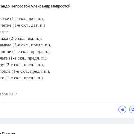
сандр Непростой Александр Непростой
етке (1-е скл., дат. п.),
четке (1-е скл., дат. п.)
тыре
жа (2-е скл., им. п.):
мвае (2-е скл., предл. п.),
ине (1-е скл., предл. п.),
еге (1-е скл., предл. п.),
у (2-е скл., предл. п.),
обле (1-е скл., предл. п.),
е (1-е скл., предл. п.).
ября 2017
л Попков