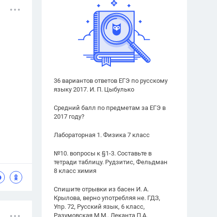
36 вариантов ответов ЕГЭ по русскому
языку 2017. И. П. Цыбулько
Средний балл по предметам за ЕГЭ в
2017 году?
Лабораторная 1. Физика 7 класс
№10. вопросы к §1-3. Составьте в
тетради таблицу. Рудзитис, Фельдман
8 класс химия
Спишите отрывки из басен И. А.
Крылова, верно употребляя не. ГДЗ,
Упр. 72, Русский язык, 6 класс,
Разумовская М.М., Леканта П.А.