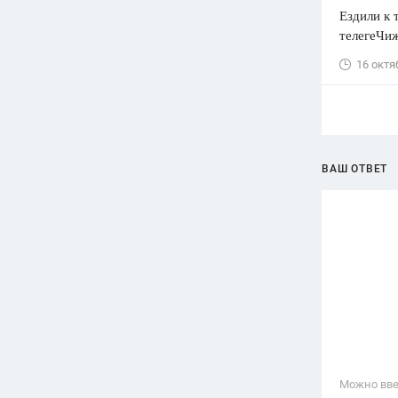
Ездили к
телегеЧиж
16 октя
ВАШ ОТВЕТ
Можно вве