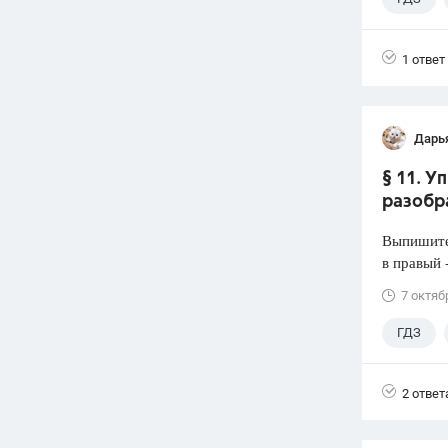
4 класс
1 ответ
Дарь
§ 11. У
разобр
Выпишите 
в правый 
7 октяб
ГДЗ
2 ответ