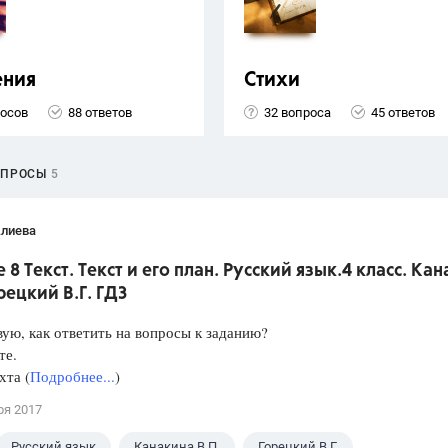
ения
Стихи
росов
88 ответов
32 вопроса
45 ответов
ОПРОСЫ
5
Алиева
 8 Текст. Текст и его план. Русский язык.4 класс. Ка
орецкий В.Г. ГДЗ
ую, как ответить на вопросы к заданию?
те.
хта (
Подробнее...
)
ря 2017
Русский язык
Канакина В.П.
Горецкий В.Г.