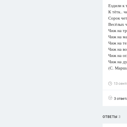
Ездили к т
Вузы
К тётк.. ч
1752
ответа
Сорок че
Весёлых 
Олимпиады
Чиж на тр
82
ответа
Чиж на ма
Spotlight
Чиж на тел
1551
ответ
Чиж на воз
Чиж на ог
ГИА
Чиж на дуг
280
ответов
(С. Марша
13 сент
3 ответ
ОТВЕТЫ
3