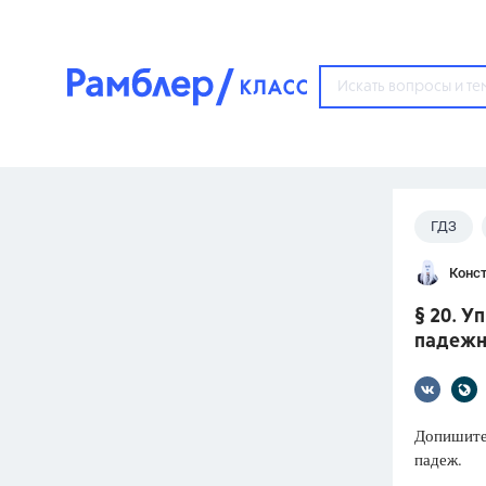
?
ГДЗ
Популярные тем
Конст
ГДЗ
67571
ответ
§ 20. У
ЕГЭ
падежн
3273
ответа
ОГЭ
3460
ответов
Допишите
падеж.
ФИПИ
30
ответов