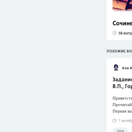
Сочин
58 воп
ПОХОЖИЕ В
Аза 
Задание
В.П., Г
Приветств
Прочитай
Первая ва
7 октяб
ГДЗ