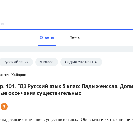
Ответы
Темы
Русский язык
5 класс
Ладыженская Т.А.
ы
Домашнее задание
Русский язык,
Химия,
Геометрия,
антин Хабаров
Обществознание,
Физика
пр. 101. ГДЗ Русский язык 5 класс Ладыженская. Доп
Школа
ые окончания существительных
9 класс,
8 класс,
11 класс,
10 клас
6 класс,
4 класс,
5 класс,
1 класс,
Учебники
 падежные окончания существительных. Обозначьте их склонение 
Разумовская М.М.,
Габриелян О.С
Рудзитис Г.Е.,
Цыбулько И.П.,
Атан