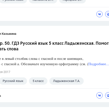
я Казьмина
пр. 50. ГДЗ Русский язык 5 класс Ладыженская. Помо
ать слова
в левый столбик слова с гласной и после шипящих,
- с гласной а. Обозначьте изученную орфограмму (см. (
Подробнее...
ря 2017
Русский язык
5 класс
Ладыженская Т.А.
а