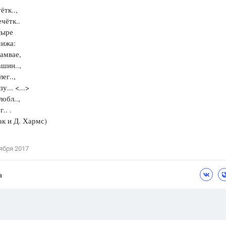
ётк..,
Цветков Л. А.
ечётк..
тыре
Психология
чижа:
Отношения,
Любовь,
Красота,
Во
амвае,
шин..,
ПОКАЗАТЬ ВСЕ
ег..,
у... <...>
лобл..,
.. .
к и Д. Хармс)
ября 2017
а