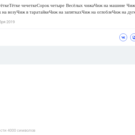
 тёткеТётке чечеткеСорок четыре Весёлых чижаЧиж на машине Чиж
 на возуЧиж в таратайкеЧиж на запяткахЧиж на оглоблеЧиж на дуг
бря 2019
сти 4000 cимволов