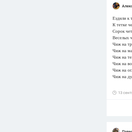
Алек
Ездили к т
К тетке че
Сорок че
Веселых чи
Чиж на тра
Чиж на маш
Чиж на тел
Чиж на воз
Чиж на огл
Чиж на дуг
13 сент
Паве