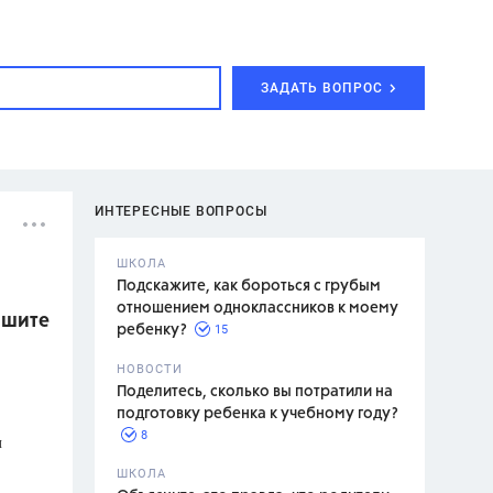
ЗАДАТЬ ВОПРОС
ИНТЕРЕСНЫЕ ВОПРОСЫ
ШКОЛА
Подскажите, как бороться с грубым
отношением одноклассников к моему
ишите
15
ребенку?
с,
7 класс,
НОВОСТИ
2 класс
Поделитесь, сколько вы потратили на
подготовку ребенка к учебному году?
8
и
.,
ШКОЛА
асян Л.С.,