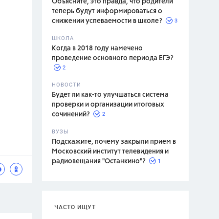
Объясните, это правда, что родители
теперь будут информироваться о
3
снижении успеваемости в школе?
ШКОЛА
спитание
Когда в 2018 году намечено
проведение основного периода ЕГЭ?
2
НОВОСТИ
Будет ли как-то улучшаться система
проверки и организации итоговых
2
сочинений?
ВУЗЫ
Подскажите, почему закрыли прием в
Московский институт телевидения и
1
радиовещания "Останкино"?
ЧАСТО ИЩУТ