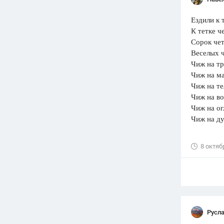
Ездили к т
К тетке че
Сорок че
Веселых чи
Чиж на тра
Чиж на маш
Чиж на тел
Чиж на воз
Чиж на огл
Чиж на дуг
8 октяб
Русла