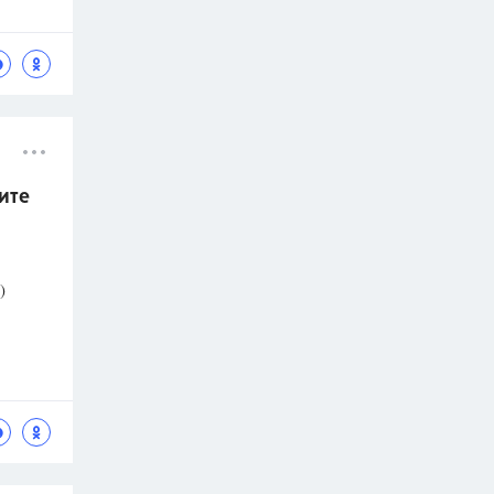
гите
)