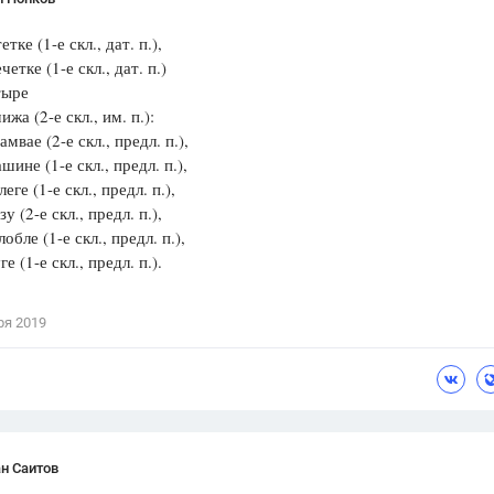
етке (1-е скл., дат. п.),
четке (1-е скл., дат. п.)
тыре
жа (2-е скл., им. п.):
мвае (2-е скл., предл. п.),
ине (1-е скл., предл. п.),
еге (1-е скл., предл. п.),
у (2-е скл., предл. п.),
обле (1-е скл., предл. п.),
е (1-е скл., предл. п.).
ря 2019
н Саитов