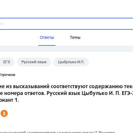
Ответы
Темы
ЕГЭ
Русский язык
Цыбулько И.П.
ы
Домашнее задание
Русский язык,
Химия,
Геометрия,
Строчков
Обществознание,
Физика
кие из высказываний соответствуют содержанию тек
Школа
 номера ответов. Русский язык Цыбулько И. П. ЕГЭ
9 класс,
8 класс,
11 класс,
10 клас
риант 1.
6 класс,
4 класс,
5 класс,
1 класс,
Учебники
Разумовская М.М.,
Габриелян О.С
высказываний соответствуют содержанию текста? Укажите
Рудзитис Г.Е.,
Цыбулько И.П.,
Атан