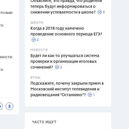
Объясните, это правда, что родители
теперь будут информироваться о
 только
3
снижении успеваемости в школе?
ШКОЛА
го
спитание
Когда в 2018 году намечено
проведение основного периода ЕГЭ?
2
НОВОСТИ
нности
Будет ли как-то улучшаться система
проверки и организации итоговых
2
сочинений?
то
ВУЗЫ
Подскажите, почему закрыли прием в
Московский институт телевидения и
1
радиовещания "Останкино"?
ЧАСТО ИЩУТ