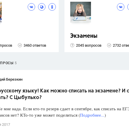
Экзамены
опросов
3460 ответов
2045 вопросов
2732 отв
ОПРОСЫ
5
дий Березкин
русскому языку! Как можно списать на экзамене? И с
ать? С Цыбулько?
е мне нада. Если кто-то резерв сдает в сентябре, как списать на ЕГ
нсов нет? КТо-то уже может поделиться (
Подробнее...
)
я 2017