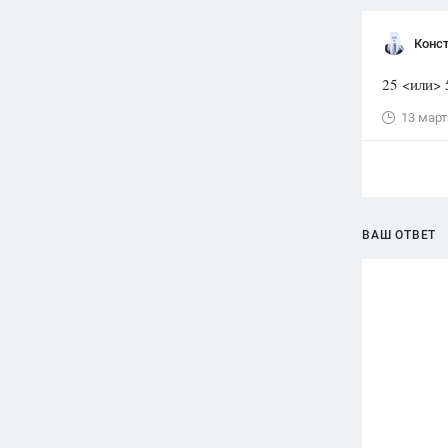
Конст
25 <или> 
13 март
ВАШ ОТВЕТ