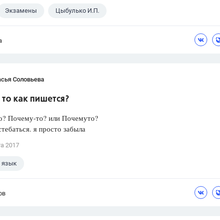
Экзамены
Цыбулько И.П.
а
асья Соловьева
то как пишется?
о? Почему-то? или Почемуто?
стебаться. я просто забыла
та 2017
 язык
ов