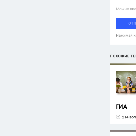
Можно вве
ОТ
Нажимая кн
ПОХОЖИЕ Т
ГИА
214 во