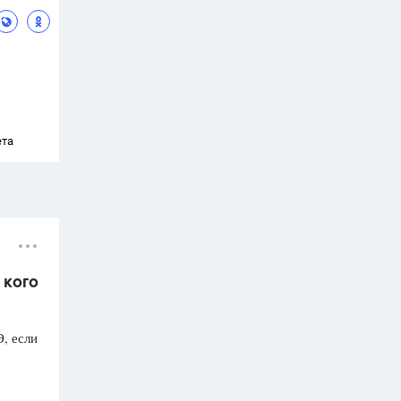
ета
 кого
Э, если