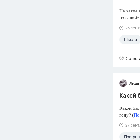
На какие 
пожалуйст
26 сент
Школа
2 ответ
Лида
Какой б
Какой был
году? (
По
27 сент
Поступ