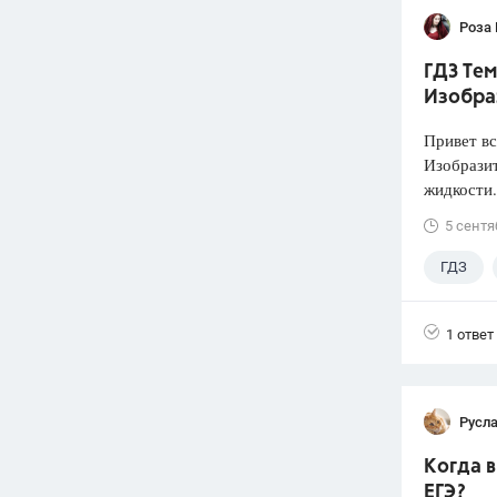
Роза
ГДЗ Тем
Изобра
Привет вс
Изобразит
жидкости.
5 сентя
ГДЗ
1 ответ
Русл
Когда 
ЕГЭ?