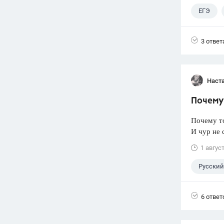
ЕГЭ
3 ответ
Наст
Почему 
Почему т
И чур не 
1 авгус
Русский
6 ответ