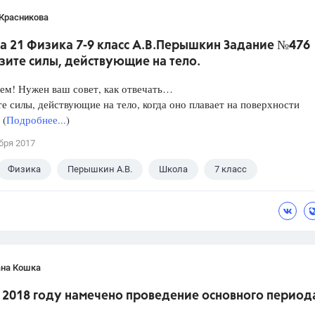
 Красникова
а 21 Физика 7-9 класс А.В.Перышкин Задание №476
зите силы, действующие на тело.
ем! Нужен ваш совет, как отвечать…
е силы, действующие на тело, когда оно плавает на поверхности
 (
Подробнее...
)
бря 2017
Физика
Перышкин А.В.
Школа
7 класс
ана Кошка
в 2018 году намечено проведение основного период