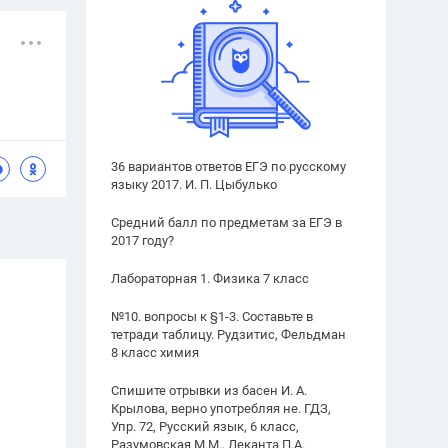
36 вариантов ответов ЕГЭ по русскому
языку 2017. И. П. Цыбулько
Средний балл по предметам за ЕГЭ в
2017 году?
Лабораторная 1. Физика 7 класс
№10. вопросы к §1-3. Составьте в
тетради таблицу. Рудзитис, Фельдман
8 класс химия
Спишите отрывки из басен И. А.
Крылова, верно употребляя не. ГДЗ,
Упр. 72, Русский язык, 6 класс,
Разумовская М.М., Леканта П.А.