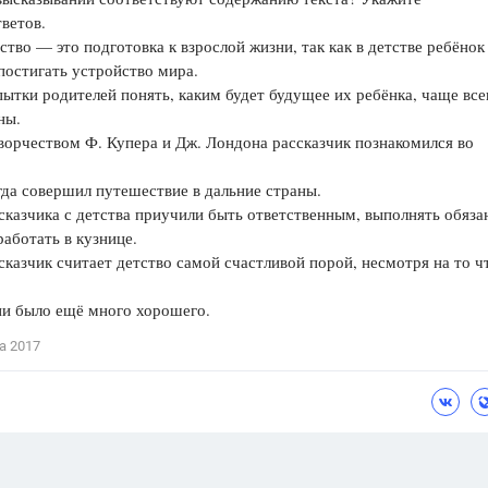
ветов.
Цветков Л. А.
о — это подготовка к взрослой жизни, так как в детстве ребёнок
постигать устройство мира.
Психология
ки родителей понять, каким будет будущее их ребёнка, чаще все
Отношения,
Любовь,
Красота,
Во
ны.
рчеством Ф. Купера и Дж. Лондона рассказчик познакомился во
ПОКАЗАТЬ ВСЕ
гда совершил путешествие в дальние страны.
азчика с детства приучили быть ответственным, выполнять обяза
работать в кузнице.
зчик считает детство самой счастливой порой, несмотря на то ч
ни было ещё много хорошего.
а 2017