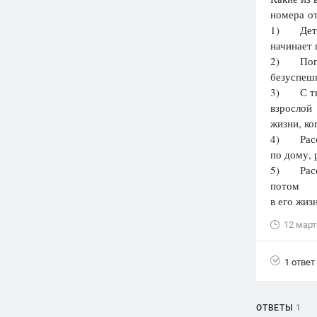
номера от
Вузы
1) Детств
1752
ответа
начинает 
2) Попыт
Олимпиады
безуспеш
82
ответа
3) С тво
Spotlight
взрослой
1551
ответ
жизни, ко
4) Расск
ГИА
по дому, 
280
ответов
5) Расска
потом
в его жиз
12 март
1 ответ
ОТВЕТЫ
1