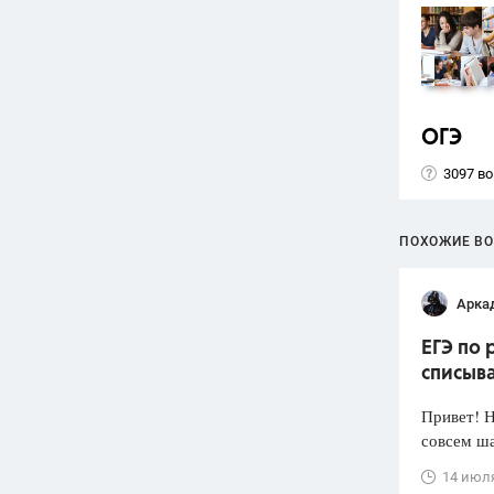
ОГЭ
3097 в
ПОХОЖИЕ В
Арка
ЕГЭ по 
списыв
Привет! Н
совсем ша
14 июл