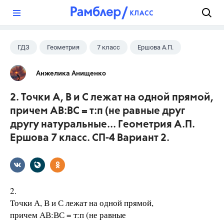
?
ГДЗ
Геометрия
7 класс
Ершова А.П.
Анжелика Анищенко
2. Точки А, В и С лежат на одной прямой,
причем АВ:ВС = т:п (не равные друг
другу натуральные... Геометрия А.П.
Ершова 7 класс. СП-4 Вариант 2.
2.
Точки А, В и С лежат на одной прямой,
причем АВ:ВС = т:п (не равные