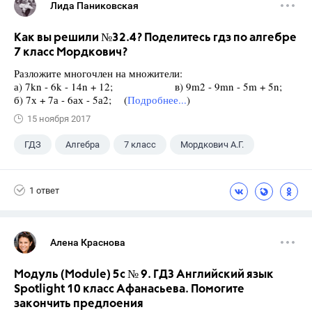
Лида Паниковская
Как вы решили №32.4? Поделитесь гдз по алгебре
7 класс Мордкович?
Разложите многочлен на множители:
а) 7kn - 6k - 14n + 12; в) 9m2 - 9mn - 5m + 5n;
б) 7х + 7а - 6ах - 5а2; (
Подробнее...
)
15 ноября 2017
ГДЗ
Алгебра
7 класс
Мордкович А.Г.
1 ответ
Алена Краснова
Модуль (Module) 5c № 9. ГДЗ Английский язык
Spotlight 10 класс Афанасьева. Помогите
закончить предлоения