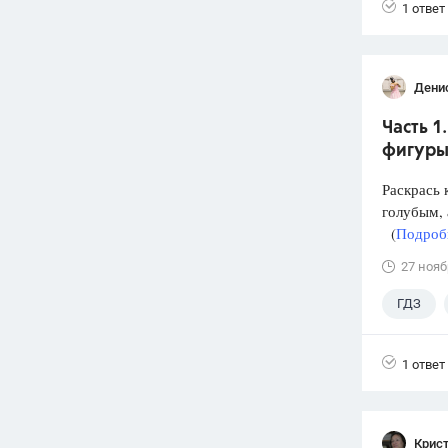
1 ответ
Дени
Часть 1
фигуры
Раскрась 
голубым, 
(
Подробн
27 нояб
ГДЗ
1 ответ
Крис