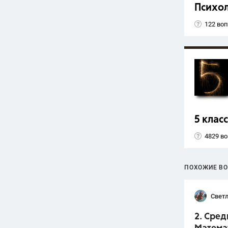
Психо
122 во
5 класс
4829 в
ПОХОЖИЕ В
Светл
2. Сред