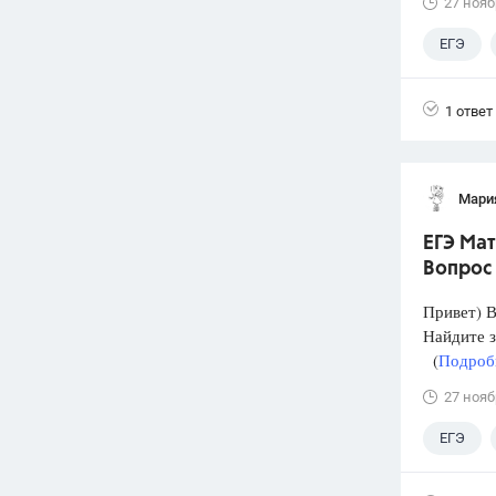
27 нояб
ЕГЭ
1 ответ
Мари
ЕГЭ Мат
Вопрос
Привет) В
Найдите 
(
Подробн
27 нояб
ЕГЭ