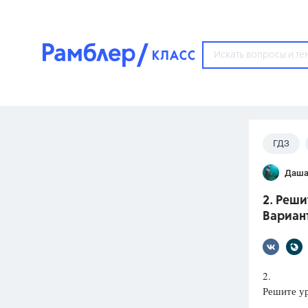
?
ГДЗ
Популярные тем
Даша
ГДЗ
67571
ответ
2. Реши
ЕГЭ
Вариант
3273
ответа
ОГЭ
3460
ответов
2.
Решите у
ФИПИ
30
ответов