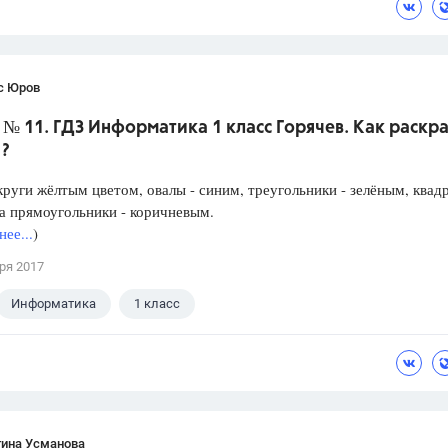
с Юров
. № 11. ГДЗ Информатика 1 класс Горячев. Как раскр
?
круги жёлтым цветом, овалы - синим, треугольники - зелёным, квад
а прямоугольники - коричневым.
ее...
)
ря 2017
Информатика
1 класс
тина Усманова