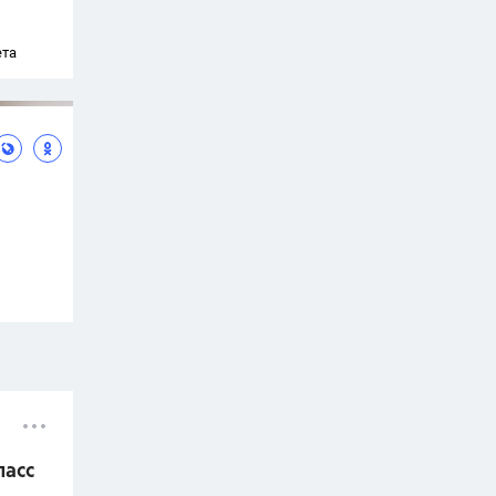
ета
ласс