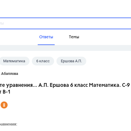
Ответы
Темы
Математика
6 класс
Ершова А.П.
ы
Домашнее задание
Русский язык,
Химия,
Геометрия,
 Абаплова
Обществознание,
Физика
те уравнения... А.П. Ершова 6 класс Математика. С-9
Школа
 В-1
9 класс,
8 класс,
11 класс,
10 клас
6 класс,
4 класс,
5 класс,
1 класс,
Учебники
равнения:
Разумовская М.М.,
Габриелян О.С
Рудзитис Г.Е.,
Цыбулько И.П.,
Атан