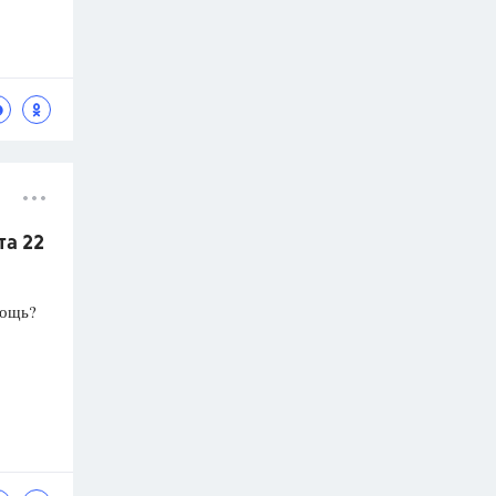
та 22
мощь?