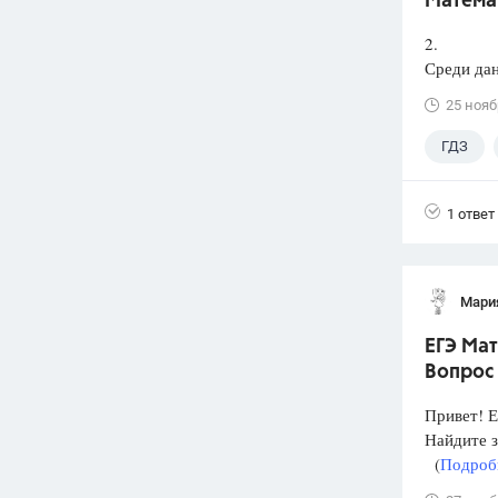
Математ
2.
Среди дан
25 нояб
ГДЗ
1 ответ
Мари
ЕГЭ Мат
Вопрос
Привет! Е
Найдите 
(
Подробн