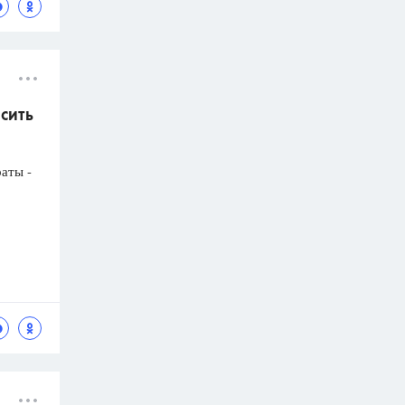
асить
раты -