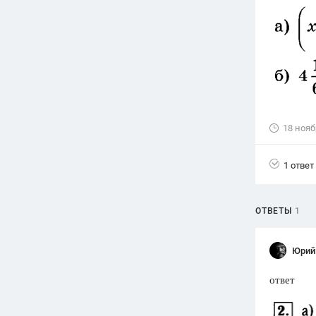
Вузы
1752
ответа
Олимпиады
82
ответа
Spotlight
1551
ответ
18 нояб
ГИА
280
ответов
1 ответ
ОТВЕТЫ
1
Юрий
ответ