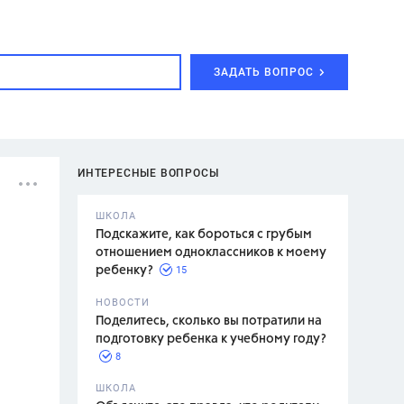
ЗАДАТЬ ВОПРОС
ИНТЕРЕСНЫЕ ВОПРОСЫ
ШКОЛА
Подскажите, как бороться с грубым
отношением одноклассников к моему
15
ребенку?
с,
7 класс,
НОВОСТИ
2 класс
Поделитесь, сколько вы потратили на
подготовку ребенка к учебному году?
8
.,
ШКОЛА
асян Л.С.,