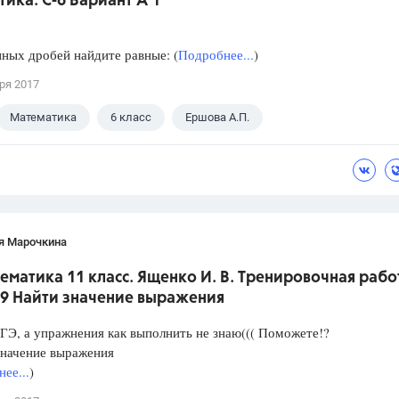
ика. С-6 Вариант А 1
ных дробей найдите равные: (
Подробнее...
)
ря 2017
Математика
6 класс
Ершова А.П.
я Марочкина
ематика 11 класс. Ященко И. В. Тренировочная рабо
 9 Найти значение выражения
ГЭ, а упражнения как выполнить не знаю((( Поможете!?
значение выражения
ее...
)