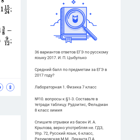
36 вариантов ответов ЕГЭ по русскому
языку 2017. И. П. Цыбулько
Средний балл по предметам за ЕГЭ в
2017 году?
Лабораторная 1. Физика 7 класс
№10. вопросы к §1-3. Составьте в
тетради таблицу. Рудзитис, Фельдман
8 класс химия
Спишите отрывки из басен И. А.
Крылова, верно употребляя не. ГДЗ,
Упр. 72, Русский язык, 6 класс,
Разумовская М.М., Леканта П.А.