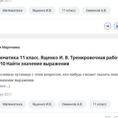
ря 2017
Математика
Ященко И.В.
11 класс
Семенов А.В.
я Марочкина
ематика 11 класс. Ященко И. В. Тренировочная рабо
 10 Найти значение выражения
озникла путаница с этим вопросом, кто-нибудь сможет оказать по
значение выражения
ее...
)
ря 2017
Математика
Ященко И.В.
Семенов А.В.
11 класс