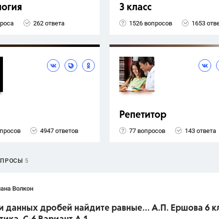
логия
3 класс
проса
262 ответа
1526 вопросов
1653 отв
Репетитор
опросов
4947 ответов
77 вопросов
143 ответа
ОПРОСЫ
5
ана Волкон
и данных дробей найдите равные... А.П. Ершова 6 к