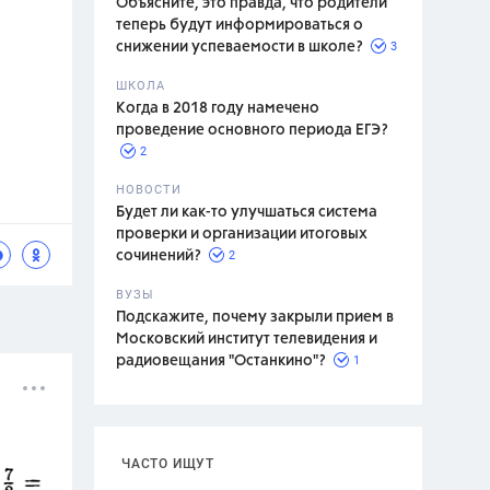
Объясните, это правда, что родители
теперь будут информироваться о
3
снижении успеваемости в школе?
ШКОЛА
спитание
Когда в 2018 году намечено
проведение основного периода ЕГЭ?
2
НОВОСТИ
Будет ли как-то улучшаться система
проверки и организации итоговых
2
сочинений?
ВУЗЫ
Подскажите, почему закрыли прием в
Московский институт телевидения и
1
радиовещания "Останкино"?
ЧАСТО ИЩУТ