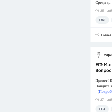
Среди дан
25 нояб
ГДЗ
1 ответ
Мари
ЕГЭ Мат
Вопрос
Привет! Е
Найдите 
(
Подробн
27 нояб
ЕГЭ