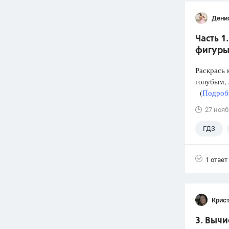
Дени
Часть 1
фигуры
Раскрась 
голубым, 
(
Подробн
27 нояб
ГДЗ
1 ответ
Крис
3. Вычи