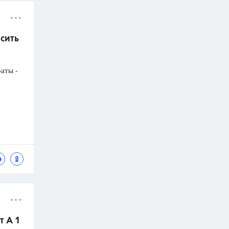
асить
раты -
т А 1