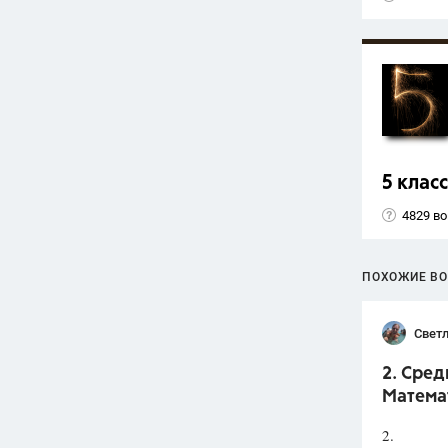
5 класс
4829 в
ПОХОЖИЕ В
Светл
2. Сред
Математ
2.