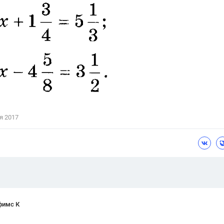
Цветков Л. А.
Психология
Отношения,
Любовь,
Красота,
Во
ПОКАЗАТЬ ВСЕ
я 2017
фимс К