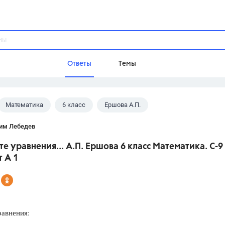
Ответы
Темы
Математика
6 класс
Ершова А.П.
ы
Домашнее задание
Русский язык,
Химия,
Геометрия,
им Лебедев
Обществознание,
Физика
те уравнения... А.П. Ершова 6 класс Математика. С-9
Школа
 А 1
9 класс,
8 класс,
11 класс,
10 клас
6 класс,
4 класс,
5 класс,
1 класс,
Учебники
равнения:
Разумовская М.М.,
Габриелян О.С
Рудзитис Г.Е.,
Цыбулько И.П.,
Атан