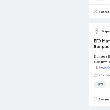
1 ответ
Мари
ЕГЭ Мат
Вопрос
Привет) В
Найдите 
(
Подробн
27 нояб
ЕГЭ
1 ответ