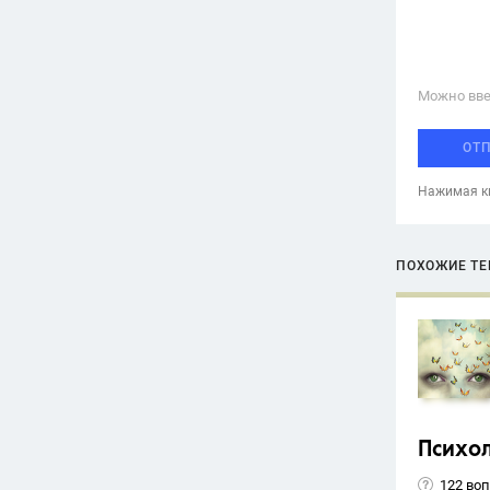
Можно вве
ОТ
Нажимая кн
ПОХОЖИЕ Т
Психо
122 во