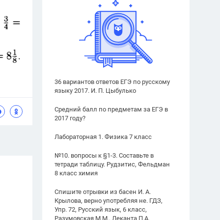
36 вариантов ответов ЕГЭ по русскому
языку 2017. И. П. Цыбулько
Средний балл по предметам за ЕГЭ в
2017 году?
Лабораторная 1. Физика 7 класс
№10. вопросы к §1-3. Составьте в
тетради таблицу. Рудзитис, Фельдман
8 класс химия
Спишите отрывки из басен И. А.
Крылова, верно употребляя не. ГДЗ,
Упр. 72, Русский язык, 6 класс,
Разумовская М.М., Леканта П.А.