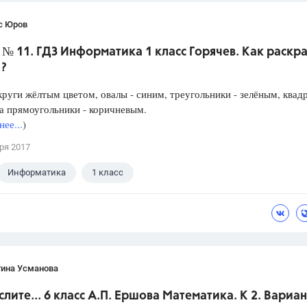
с Юров
. № 11. ГДЗ Информатика 1 класс Горячев. Как раскр
?
круги жёлтым цветом, овалы - синим, треугольники - зелёным, квад
а прямоугольники - коричневым.
ее...
)
ря 2017
Информатика
1 класс
тина Усманова
слите... 6 класс А.П. Ершова Математика. К 2. Вариан