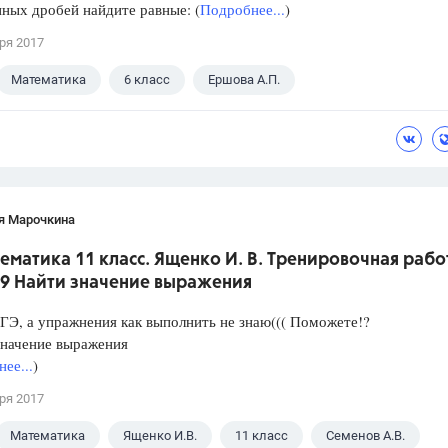
ных дробей найдите равные: (
Подробнее...
)
ря 2017
Математика
6 класс
Ершова А.П.
я Марочкина
ематика 11 класс. Ященко И. В. Тренировочная рабо
 9 Найти значение выражения
ГЭ, а упражнения как выполнить не знаю((( Поможете!?
значение выражения
ее...
)
ря 2017
Математика
Ященко И.В.
11 класс
Семенов А.В.