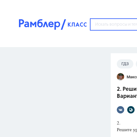
?
ГДЗ
Популярные тем
Макс
ГДЗ
67571
ответ
2. Реши
ЕГЭ
Вариант
3273
ответа
ОГЭ
3460
ответов
2.
Решите у
ФИПИ
30
ответов