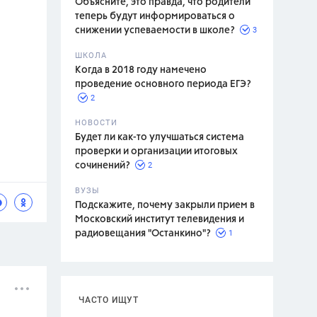
Объясните, это правда, что родители
теперь будут информироваться о
3
снижении успеваемости в школе?
ШКОЛА
спитание
Когда в 2018 году намечено
проведение основного периода ЕГЭ?
2
НОВОСТИ
Будет ли как-то улучшаться система
проверки и организации итоговых
2
сочинений?
ВУЗЫ
Подскажите, почему закрыли прием в
Московский институт телевидения и
1
радиовещания "Останкино"?
ЧАСТО ИЩУТ