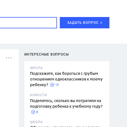
ЗАДАТЬ ВОПРОС
ИНТЕРЕСНЫЕ ВОПРОСЫ
ШКОЛА
Подскажите, как бороться с грубым
отношением одноклассников к моему
15
ребенку?
с,
7 класс,
НОВОСТИ
2 класс
Поделитесь, сколько вы потратили на
подготовку ребенка к учебному году?
8
.,
ШКОЛА
асян Л.С.,