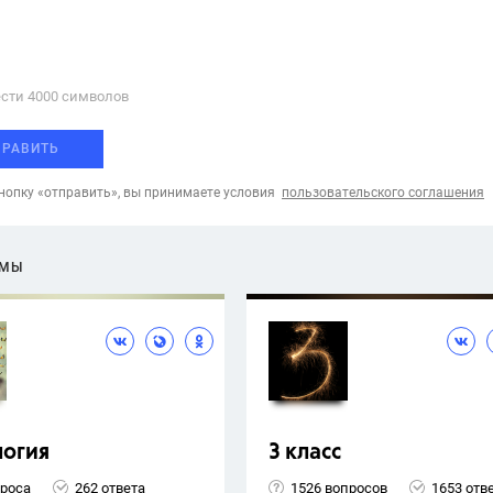
сти 4000 cимволов
ПРАВИТЬ
опку «отправить», вы принимаете условия
пользовательского соглашения
ЕМЫ
логия
3 класс
проса
262 ответа
1526 вопросов
1653 отв