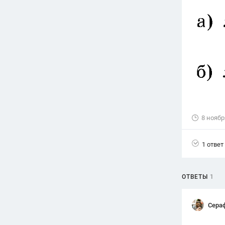
Вузы
1752
ответа
Олимпиады
82
ответа
Spotlight
1551
ответ
ГИА
280
ответов
8 ноябр
1 ответ
ОТВЕТЫ
1
Сера