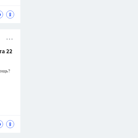
та 22
мощь?