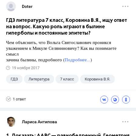
Doter
ГДЗ литература 7 класс, Коровина В.Я., ищу ответ
на вопрос. Какую роль играют в былине
гиперболы и постоянные эпитеты?
Чем объяснить, что Вольга Святославович проникся
уважением к Микуле Селяннновичу? Как вы понимаете
смысл
зачина былины, подробного (
Подробнее...
)
19 ноября 2017
ГДЗ
Литература
7 класс
Коровина В.Я.
1 ответ
Лариса Антипова
1. Доказать: ∆АВС — равнобедренный. Геометрия