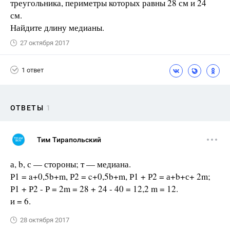
треугольника, периметры которых равны 28 см и 24
см.
Найдите длину медианы.
27 октября 2017
1 ответ
ОТВЕТЫ
1
Тим Тирапольский
а, b, с — стороны; т — медиана.
Р1 = a+0,5b+m, Р2 = c+0,5b+m, Р1 + Р2 = а+b+с+ 2m;
Р1 + Р2 - Р = 2m = 28 + 24 - 40 = 12,2 m = 12.
и = 6.
28 октября 2017